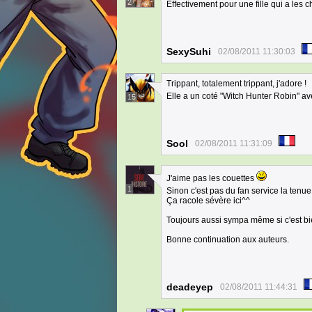
2
Effectivement pour une fille qui a les 
SexySuhi
02/08/2011 11:30:03
Trippant, totalement trippant, j'adore !
Elle a un coté "Witch Hunter Robin" a
15
Sool
02/08/2011 11:31:09
J'aime pas les couettes
1
Sinon c'est pas du fan service la tenue
Ça racole sévère ici^^
Toujours aussi sympa même si c'est bi
Bonne continuation aux auteurs.
deadeyep
02/08/2011 11:44:31