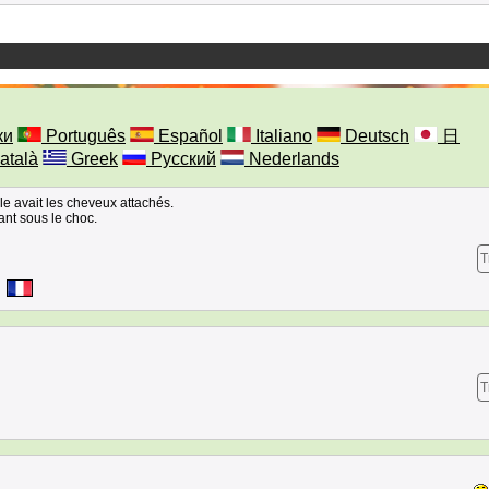
ки
Português
Español
Italiano
Deutsch
日
atalà
Greek
Русский
Nederlands
lle avait les cheveux attachés.
tant sous le choc.
T
T