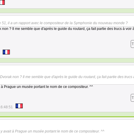
ge 51, il a un rapport avec le compositeur de la Symphonie du nouveau monde ?
on ? Il me semble que d'après le guide du routard, ça fait partie des trucs à voir
T
vorak non ? Il me semble que d'après le guide du routard, ça fait partie des trucs à
ait à Prague un musée portant le nom de ce compositeur. ^^
T
16:48:51
il y avait à Prague un musée portant le nom de ce compositeur. ^^