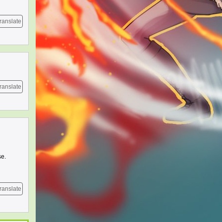
ranslate
ranslate
se.
ranslate