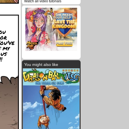
Watch all video tutorials
ou
 or
ou've
f my
ous
!
You might also like