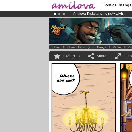
Comics, manga
Amilova
Kickstarter is now LIVE
!.
Premium membership from
3.95 eur
Already 100000
members
and 1000
Home
>
Comics Directory
>
Manga
>
Action
>
Am
Favourites
Share
Full 
...Where
are we?