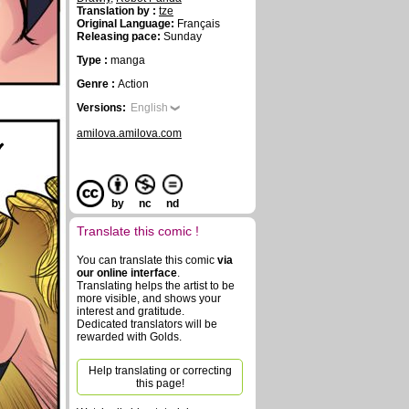
Translation by :
tze
Original Language:
Français
Releasing pace:
Sunday
Type :
manga
Genre :
Action
Versions:
English
amilova.amilova.com
y
by
nc
nd
Translate this comic !
You can translate this comic
via
our online interface
.
Translating helps the artist to be
more visible, and shows your
interest and gratitude.
Dedicated translators will be
rewarded with Golds.
Help translating or correcting
this page!