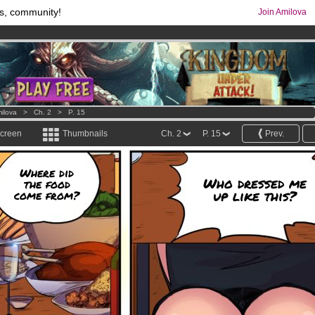
s, community!
Join Amilova
os
per month !
Get membership now
comics & mangas!
.
ilova
>
Ch. 2
>
P. 15
screen
Thumbnails
Ch. 2
P. 15
Prev.
Where did
Who dressed me
the food
up like this?
come from?