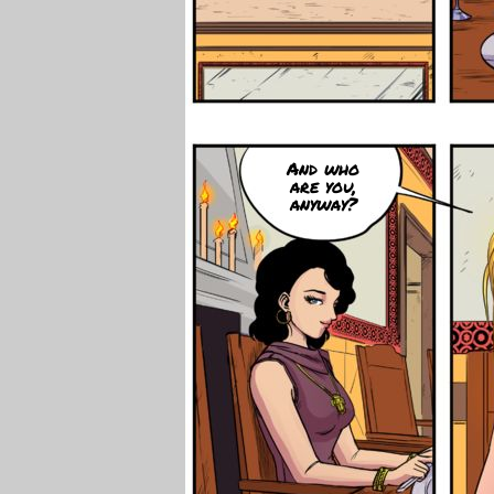
And who
are you,
anyway?