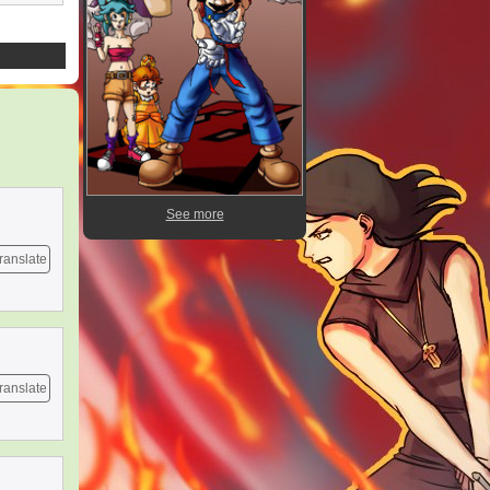
See more
ranslate
ranslate