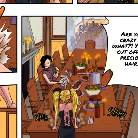
Are y
crazy
what?! Y
cut of
preci
hair!