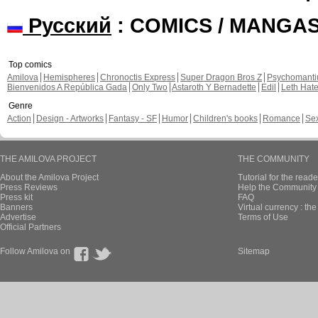
Русский
: COMICS / MANGA
Top comics
Amilova
Hemispheres
Chronoctis Express
Super Dragon Bros Z
Psychomant
Bienvenidos A República Gada
Only Two
Astaroth Y Bernadette
Edil
Leth Hat
Genre
Action
Design - Artworks
Fantasy - SF
Humor
Children's books
Romance
Se
THE AMILOVA PROJECT
THE COMMUNITY
About the Amilova Project
Tutorial for the reade
Press Reviews
Help the Community 
Press kit
FAQ
Banners
Virtual currency : th
Advertise
Terms of Use
Official Partners
Follow Amilova on
Sitemap