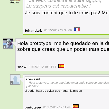
Je veux connaitre la suite &gt;&lt;
Author
Le suspens est insoutenable !
Je suis content que tu le crois pas! M
johandark
01/15/2012 22:34:06
Hola prototype, me he quedado en la du
1
sobre que crees que un poder trata qu
snow
01/15/2012 19:04:14
snow
said:
Hola prototype, me he quedado en la duda sobre lo que dice
2
¿ donde?
el poder trata de evitar que hagan la mision
prototype
01/17/2012 19:11:44