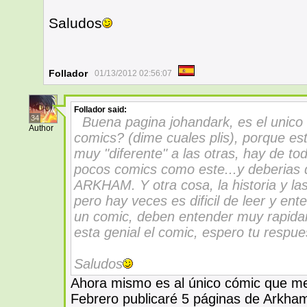
Saludos
Follador
01/13/2012 02:56:07
Follador
said:
34
Buena pagina johandark, es el unico
Author
comics? (dime cuales plis), porque es
muy "diferente" a las otras, hay de to
pocos comics como este...y deberias 
ARKHAM. Y otra cosa, la historia y la
pero hay veces es dificil de leer y e
un comic, deben entender muy rapidam
esta genial el comic, espero tu respue
Saludos
Ahora mismo es al único cómic que me
Febrero publicaré 5 páginas de Arkha