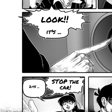
look!!
it's ...
STOP the
car!
2:45 ...