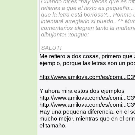
Cuando dices "hay veces que es difi
refieres a que el texto es pequeño... 
que la letra está borrosa?... Ponme
intentaré arreglarlo si puedo.. ^^ M
comentarios alegran tanto la mañana
dibujante! :tongue:
SALUT!
Me refiero a dos cosas, primero que a
ejemplo, porque las letras son un p
http://www.amilova.com/es/comi...
Y ahora mira estos dos ejemplos
http://www.amilova.com/es/comi...
http://www.amilova.com/es/comi...
Hay una pequeña diferencia, en el s
mucho mejor, mientras que en el prime
el tamaño.