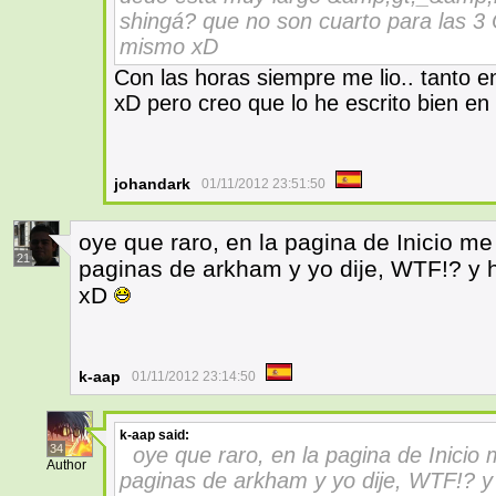
shingá? que no son cuarto para las 3
mismo xD
Con las horas siempre me lio.. tanto en
xD pero creo que lo he escrito bien en
johandark
01/11/2012 23:51:50
oye que raro, en la pagina de Inicio me
21
paginas de arkham y yo dije, WTF!? y 
xD
k-aap
01/11/2012 23:14:50
k-aap
said:
34
oye que raro, en la pagina de Inicio
Author
paginas de arkham y yo dije, WTF!? y