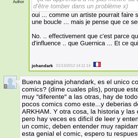
Author
d'être tomber dans un problème x)
oui ... comme un artiste pourrait fair
une boucle ... mais je pense que ce se
No. .. effectivement que c'est parce qu
d'influence .. que Guernica ... Et ce qui
johandark
01/13/2012 14:11:14
Buena pagina johandark, es el unico c
3
comics? (dime cuales plis), porque est
muy "diferente" a las otras, hay de todo
pocos comics como este...y deberias d
ARKHAM. Y otra cosa, la historia y las
pero hay veces es dificil de leer y ent
un comic, deben entender muy rapidamen
esta genial el comic, espero tu respues