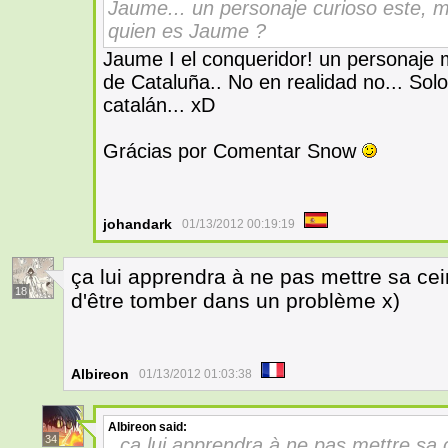
Jaume... un personaje curioso este, mis
quien es Jaume ?
Jaume I el conqueridor! un personaje 
de Cataluña.. No en realidad no... So
catalán... xD
Grácias por Comentar Snow
johandark
01/13/2012 00:19:19
ça lui apprendra à ne pas mettre sa ce
18
d'être tomber dans un problème x)
Albireon
01/13/2012 01:03:38
Albireon
said:
34
ça lui apprendra à ne pas mettre sa 