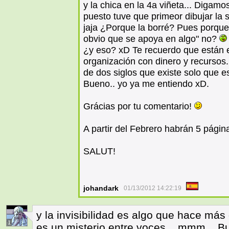
y la chica en la 4a viñeta... Digam
puesto tuve que primeor dibujar la si
jaja ¿Porque la borré? Pues porque e
obvio que se apoya en algo" no?
¿y eso? xD Te recuerdo que están 
organización con dinero y recursos..
de dos siglos que existe solo que e
Bueno.. yo ya me entiendo xD.
Grácias por tu comentario!
A partir del Febrero habrán 5 pági
SALUT!
johandark
01/13/2012 14:22:19
y la invisibilidad es algo que hace más
1
es un misterio entre voces... mmm... B