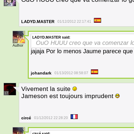
3
LADYD.MASTER
01/12/2012 22:17:41
LADYD.MASTER
said:
34
OuO HUUU creo que va comenzar lo 
Author
jajaja Por lo menos Jaume parece que 
johandark
01/13/2012 08:58:07
Vivement la suite
17
Jameson est toujours imprudent
circé
01/12/2012 22:28:20
circé
said: