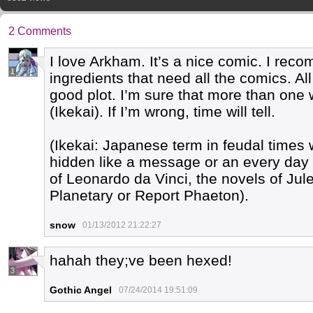
2 Comments
I love Arkham. It’s a nice comic. I rec
1
ingredients that need all the comics. Al
good plot. I’m sure that more than one 
(Ikekai). If I’m wrong, time will tell.
(Ikekai: Japanese term in feudal times
hidden like a message or an every day
of Leonardo da Vinci, the novels of Jul
Planetary or Report Phaeton).
snow
01/13/2012 21:22:27
hahah they;ve been hexed!
3
Gothic Angel
07/24/2014 19:51:09