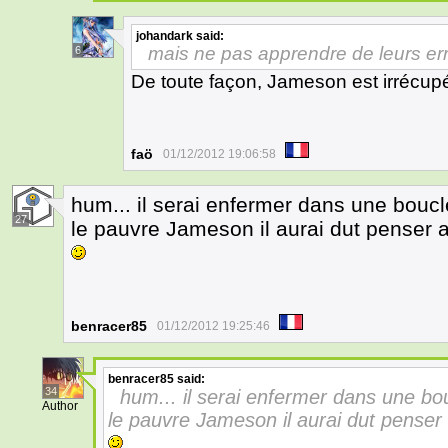
johandark
said:
mais ne pas apprendre de leurs err
6
De toute façon, Jameson est irrécupér
faö
01/12/2012 19:06:58
hum... il serai enfermer dans une boucl
27
le pauvre Jameson il aurai dut penser a
benracer85
01/12/2012 19:25:46
benracer85
said:
34
hum... il serai enfermer dans une bo
Author
le pauvre Jameson il aurai dut penser 