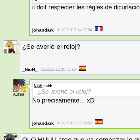
il doit respecter les règles de dicurlació
johandark
01/13/2012 14:07:04
¿Se averió el reloj?
3
_NioH_
01/12/2012 20:50:16
NioH
said:
34
¿Se averió el reloj?
Author
No precisamente... xD
johandark
01/12/2012 23:04:52
OuO HUUU creo que va comenzar lo gue