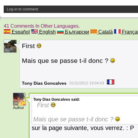
Log-in to comment
41 Comments In Other Languages.
Español
English
Български
Català
França
First
30
Mais que se passe t-il donc ?
Tony Dias Goncalves
01/11/2012 19:04:43
Tony Dias Goncalves
said:
34
First
Author
Mais que se passe t-il donc ?
sur la page suivante, vous verrez. : P