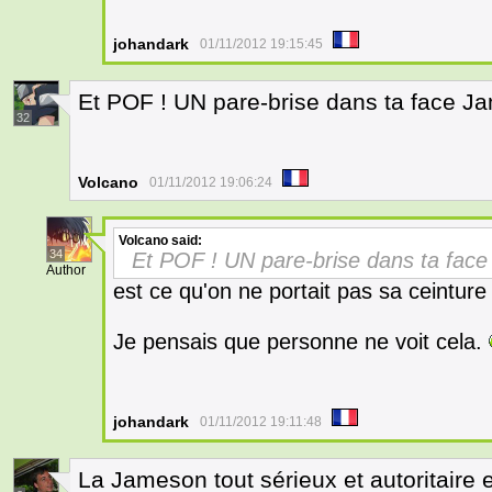
johandark
01/11/2012 19:15:45
Et POF ! UN pare-brise dans ta face J
32
Volcano
01/11/2012 19:06:24
Volcano
said:
34
Et POF ! UN pare-brise dans ta fac
Author
est ce qu'on ne portait pas sa ceinture 
Je pensais que personne ne voit cela.
johandark
01/11/2012 19:11:48
La Jameson tout sérieux et autoritaire et