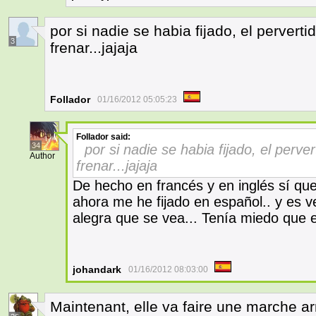
por si nadie se habia fijado, el perverti
3
frenar...jajaja
Follador
01/16/2012 05:05:23
Follador
said:
34
por si nadie se habia fijado, el perver
Author
frenar...jajaja
De hecho en francés y en inglés sí qu
ahora me he fijado en español.. y es 
alegra que se vea... Tenía miedo que e
johandark
01/16/2012 08:03:00
Maintenant, elle va faire une marche ar