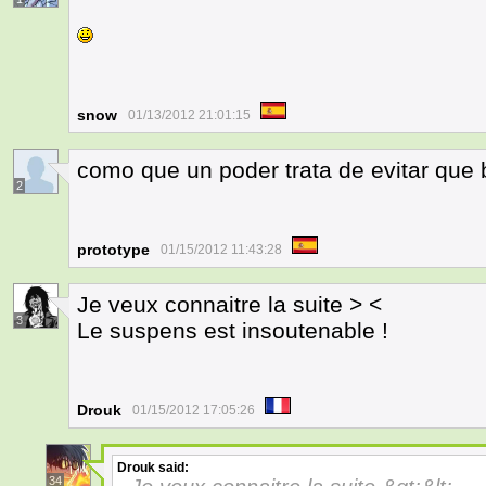
snow
01/13/2012 21:01:15
como que un poder trata de evitar que
2
prototype
01/15/2012 11:43:28
Je veux connaitre la suite > <
3
Le suspens est insoutenable !
Drouk
01/15/2012 17:05:26
Drouk
said:
34