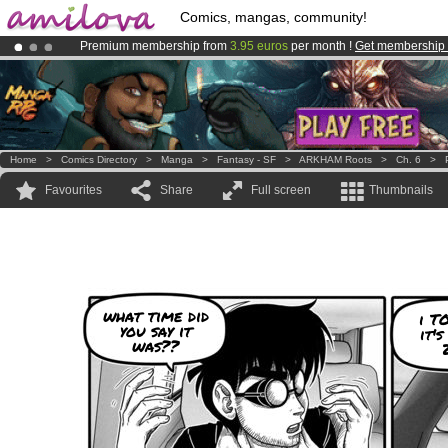
Comics, mangas, community!
Premium membership from
3.95 euros
per month !
Get membership
Already 100000
members
and 1000
comics & mangas!
.
Amilova
Kickstarter is now LIVE
!.
Home
>
Comics Directory
>
Manga
>
Fantasy - SF
>
ARKHAM Roots
>
Ch. 6
>
Favourites
Share
Full screen
Thumbnails
what time did
i T
you say it
it'
was??