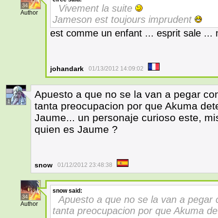
34
Vivement la suite
Author
Jameson est toujours imprudent
est comme un enfant ... esprit sale ...
johandark
01/13/2012 14:09:02
Apuesto a que no se la van a pegar con
1
tanta preocupacion por que Akuma det
Jaume... un personaje curioso este, mist
quien es Jaume ?
snow
01/12/2012 23:48:38
snow
said:
34
Apuesto a que no se la van a pegar c
Author
tanta preocupacion por que Akuma de