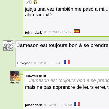
xD
jajaja una vez también me pasó a mi...
algo raro xD
johandark
01/11/2012 23:52:12
Jameson est toujours bon à se prendr
33
Elfwynor
01/12/2012 10:10:47
Elfwynor
said:
34
Jameson est toujours bon à se pren
Author
mais ne pas apprendre de leurs erreurs
johandark
01/12/2012 13:47:00