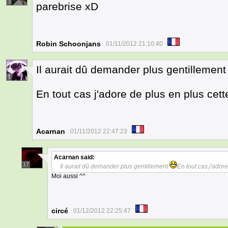
3
parebrise xD
Robin Schoonjans
01/11/2012 21:10:40
Il aurait dû demander plus gentillemen
1
En tout cas j'adore de plus en plus cet
Acarnan
01/11/2012 22:47:23
Acarnan
said:
17
Il aurait dû demander plus gentillement
En tout cas j'ador
Moi aussi ^^
circé
01/12/2012 22:25:47