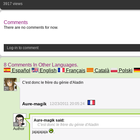
3917 views
Comments
There are no comments for now.
Log-in to comment
8 Comments In Other Languages.
Español
English
Français
Català
Polski
C'est donc le frère du génie d'Aladin
28
Aure-magik
12/23/2011 20:05:24
Aure-magik
said:
31
C'est donc le frère du génie d'Aladin
Author
jajajajaja
.