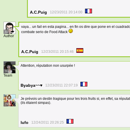
A.C.Puig
12/23/2011 20:14:00
vaya... un fail en esta pagina... en fin os dire que pone en el cuadrad
31
combate serio de Food Attack
Author
A.C.Puig
12/23/2011 20:15:46
Attention, réputation non usurpée !
36
Team
Byabya~~♥
12/23/2011 22:07:19
Je prévois un destin tragique pour les trois fruits si, en effet, sa rép
(ils étaient simpas).
29
lufo
12/24/2011 20:26:25