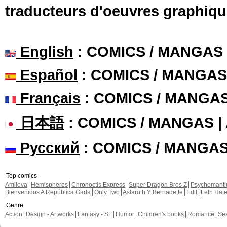
traducteurs d'oeuvres graphiqu
English
: COMICS / MANGAS
Español
: COMICS / MANGAS
Français
: COMICS / MANGA
日本語
: COMICS / MANGAS 
Русский
: COMICS / MANGA
Top comics
Amilova
Hemispheres
Chronoctis Express
Super Dragon Bros Z
Psychomant
Bienvenidos A República Gada
Only Two
Astaroth Y Bernadette
Edil
Leth Hat
Genre
Action
Design - Artworks
Fantasy - SF
Humor
Children's books
Romance
Se