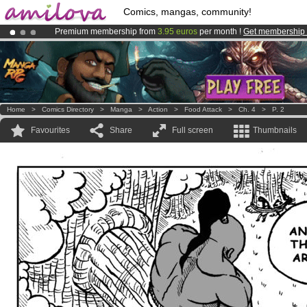
Comics, mangas, community!
Premium membership from
3.95 euros
per month !
Get membership
Amilova
Kickstarter is now LIVE
!.
Already 100000
members
and 1000
comics & mangas!
.
Home
>
Comics Directory
>
Manga
>
Action
>
Food Attack
>
Ch. 4
>
P. 2
Favourites
Share
Full screen
Thumbnails