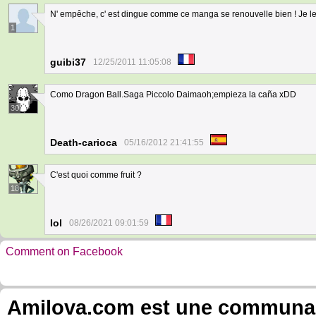
N' empêche, c' est dingue comme ce manga se renouvelle bien ! Je le
1
guibi37
12/25/2011 11:05:08
Como Dragon Ball.Saga Piccolo Daimaoh;empieza la caña xDD
30
Death-carioca
05/16/2012 21:41:55
C'est quoi comme fruit ?
18
Iol
08/26/2021 09:01:59
Comment on Facebook
Amilova.com est une communauté