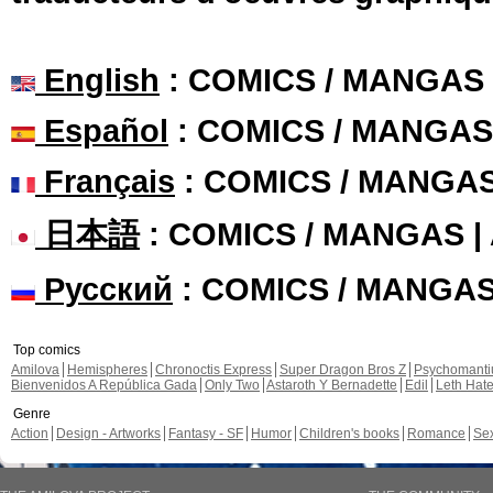
English
: COMICS / MANGAS
Español
: COMICS / MANGAS
Français
: COMICS / MANGA
日本語
: COMICS / MANGAS 
Русский
: COMICS / MANGA
Top comics
Amilova
Hemispheres
Chronoctis Express
Super Dragon Bros Z
Psychomant
Bienvenidos A República Gada
Only Two
Astaroth Y Bernadette
Edil
Leth Hat
Genre
Action
Design - Artworks
Fantasy - SF
Humor
Children's books
Romance
Se