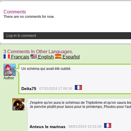
Comments
There are no comments for now.
Log-in to comment
3 Comments In Other Languages.
Français
English
Español
Un schéma qui avait été oublié.
47
Author
Delta75
07/31/2024 17:04:16
J'espère qu'on aura le schémas de Triptolème et qu'on saura bien
Je penche plutôt pour Iasos pour le printemps, Ploutos pour l'au
7
Anteus le marinas
08/01/2024 15:53:26