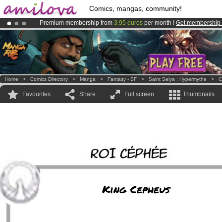
Comics, mangas, community!
Premium membership from
3.95 euros
per month !
Get membership
Amilova
Kickstarter is now LIVE
!.
Already 100000
members
and 1000
comics & mangas!
.
Home
>
Comics Directory
>
Manga
>
Fantasy - SF
>
Saint Seiya : Hypermythe
>
C
Favourites
Share
Full screen
Thumbnails
King Cepheus