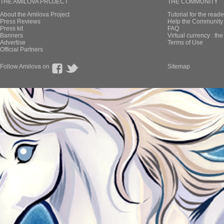
THE AMILOVA PROJECT
THE COMMUNITY
About the Amilova Project
Tutorial for the reade
Press Reviews
Help the Community 
Press kit
FAQ
Banners
Virtual currency : th
Advertise
Terms of Use
Official Partners
Follow Amilova on
Sitemap