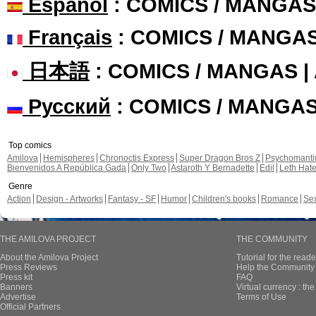
Español
: COMICS / MANGAS
Français
: COMICS / MANGA
日本語
: COMICS / MANGAS 
Русский
: COMICS / MANGA
Top comics
Amilova
Hemispheres
Chronoctis Express
Super Dragon Bros Z
Psychomant
Bienvenidos A República Gada
Only Two
Astaroth Y Bernadette
Edil
Leth Hat
Genre
Action
Design - Artworks
Fantasy - SF
Humor
Children's books
Romance
Se
THE AMILOVA PROJECT
THE COMMUNITY
About the Amilova Project
Tutorial for the reade
Press Reviews
Help the Community 
Press kit
FAQ
Banners
Virtual currency : th
Advertise
Terms of Use
Official Partners