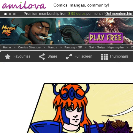
Comics, mangas, community!
Premium membership from
3.95 euros
per month !
Get membership
Amilova
Kickstarter is now LIVE
!.
Already 100000
members
and 1000
comics & mangas!
.
Home
>
Comics Directory
>
Manga
>
Fantasy - SF
>
Saint Seiya : Hypermythe
>
C
Favourites
Share
Full screen
Thumbnails