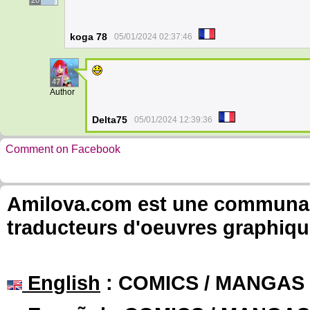
20
koga 78
05/01/2024 02:37:46
47
Author
Delta75
05/01/2024 12:39:36
Comment on Facebook
Amilova.com est une communauté
traducteurs d'oeuvres graphiqu
English
: COMICS / MANGAS