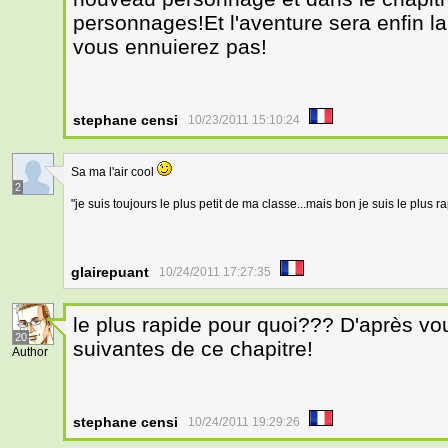
personnages!Et l'aventure sera enfin l
vous ennuierez pas!
stephane censi
10/23/2011 15:10:24
Sa ma l'air cool
2
"je suis toujours le plus petit de ma classe...mais bon je suis le plus 
glairepuant
10/24/2011 17:27:35
le plus rapide pour quoi??? D'après v
20
suivantes de ce chapitre!
Author
stephane censi
10/24/2011 19:29:26