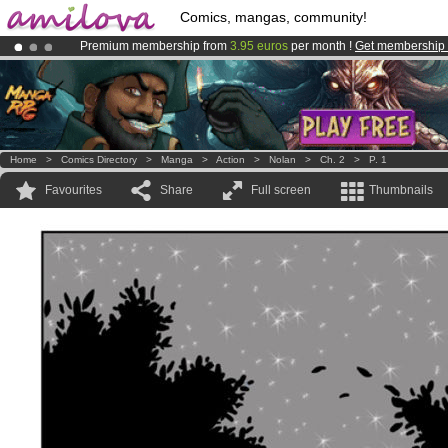
Comics, mangas, community!
Premium membership from
3.95 euros
per month !
Get membership
Amilova
Kickstarter is now LIVE
!.
Already 100000
members
and 1000
comics & mangas!
.
Home
>
Comics Directory
>
Manga
>
Action
>
Nolan
>
Ch. 2
>
P. 1
Favourites
Share
Full screen
Thumbnails