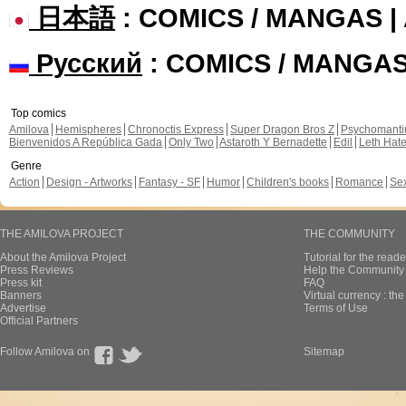
日本語
: COMICS / MANGAS 
Русский
: COMICS / MANGA
Top comics
Amilova
Hemispheres
Chronoctis Express
Super Dragon Bros Z
Psychomant
Bienvenidos A República Gada
Only Two
Astaroth Y Bernadette
Edil
Leth Hat
Genre
Action
Design - Artworks
Fantasy - SF
Humor
Children's books
Romance
Se
THE AMILOVA PROJECT
THE COMMUNITY
About the Amilova Project
Tutorial for the reade
Press Reviews
Help the Community 
Press kit
FAQ
Banners
Virtual currency : th
Advertise
Terms of Use
Official Partners
Follow Amilova on
Sitemap