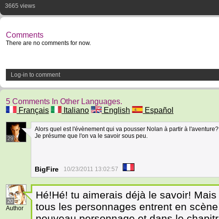
3665 views
Comments
There are no comments for now.
Log-in to comment
5 Comments In Other Languages.
Français
Italiano
English
Español
Alors quel est l'évènement qui va pousser Nolan à partir à l'aventure
Je présume que l'on va le savoir sous peu.
29
BigFire
10/23/2011 13:02:57
Hé!Hé! tu aimerais déjà le savoir! Mais
20
tous les personnages entrent en scène!
Author
nouveau personnage et dans le chapit