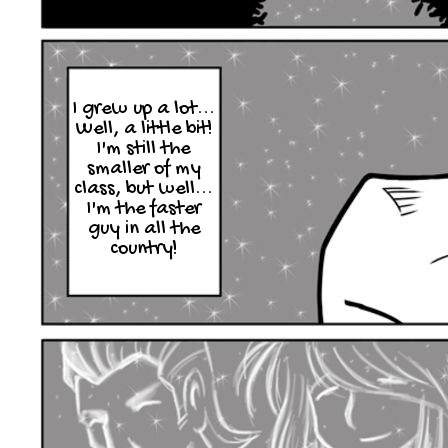
I grew up a lot...
Well, a little bit!
I'm still the
smaller of my
class, but well...
I'm the faster
guy in all the
country!