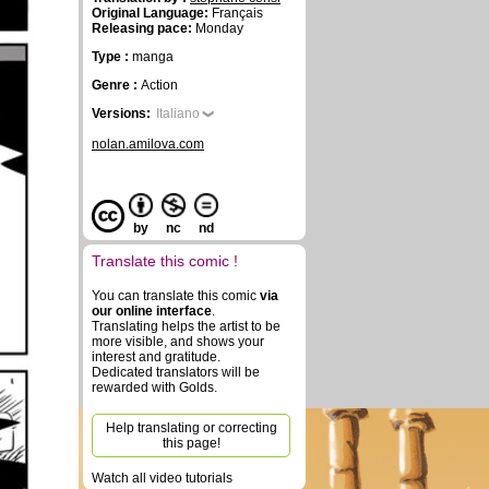
Original Language:
Français
Releasing pace:
Monday
Type :
manga
Genre :
Action
Versions:
Italiano
nolan.amilova.com
by
nc
nd
Translate this comic !
You can translate this comic
via
our online interface
.
Translating helps the artist to be
more visible, and shows your
interest and gratitude.
Dedicated translators will be
rewarded with Golds.
Help translating or correcting
this page!
Watch all video tutorials