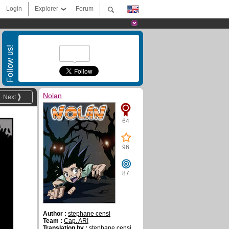
Login
Explorer
Forum
Follow us!
Nolan
Next
64
96
87
Author :
stephane censi
Team :
Cap. AR!
Translation by :
stephane censi