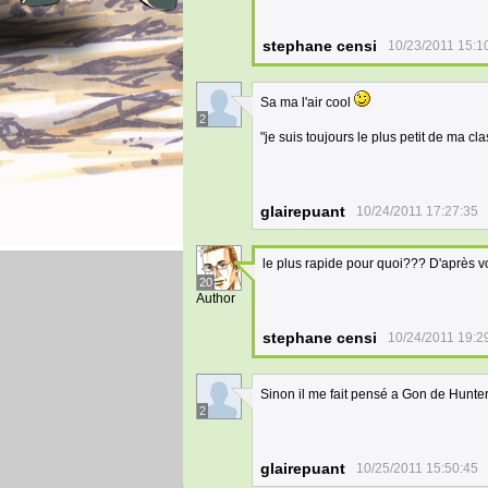
stephane censi
10/23/2011 15:1
Sa ma l'air cool
2
"je suis toujours le plus petit de ma cl
glairepuant
10/24/2011 17:27:35
le plus rapide pour quoi??? D'après 
20
Author
stephane censi
10/24/2011 19:2
Sinon il me fait pensé a Gon de Hunt
2
glairepuant
10/25/2011 15:50:45