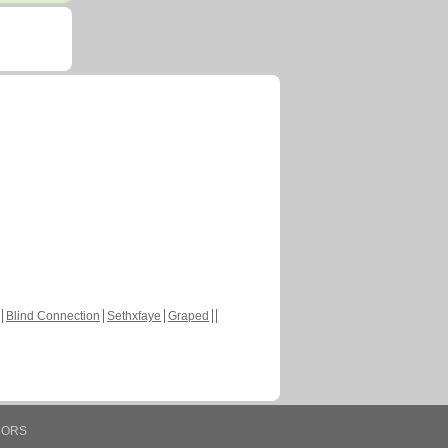
Blind Connection
Sethxfaye
Graped
HORS