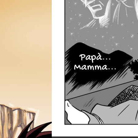
Papà...
Mamma...