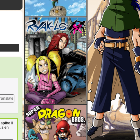
ranslate
pitre il
is en