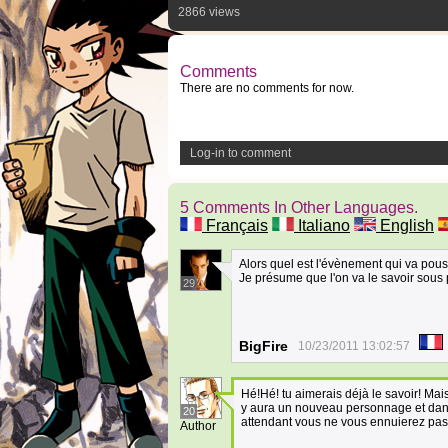
2866 views
Comments
There are no comments for now.
Log-in to comment
5 Comments In Other Languages.
Français
Italiano
English
Alors quel est l'évènement qui va pous
Je présume que l'on va le savoir sous 
29
BigFire
10/23/2011 13:02:57
Hé!Hé! tu aimerais déjà le savoir! Mai
y aura un nouveau personnage et dans
20
attendant vous ne vous ennuierez pas
Author