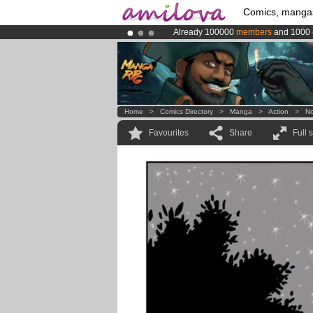
Comics, manga
Already 100000
members
and 1000
Premium membership from
3.95 eur
Amilova
Kickstarter is now LIVE
!.
Home
>
Comics Directory
>
Manga
>
Action
>
No
Favourites
Share
Full 