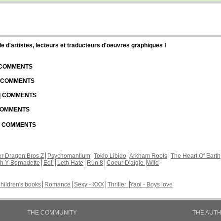
d'artistes, lecteurs et traducteurs d'oeuvres graphiques !
| COMMENTS
| COMMENTS
 | COMMENTS
 COMMENTS
 | COMMENTS
r Dragon Bros Z
Psychomantium
Tokio Libido
Arkham Roots
The Heart Of Earth
th Y Bernadette
Edil
Leth Hate
Run 8
Coeur D'aigle
Wild
hildren's books
Romance
Sexy - XXX
Thriller
Yaoi - Boys love
THE COMMUNITY
THE AUT