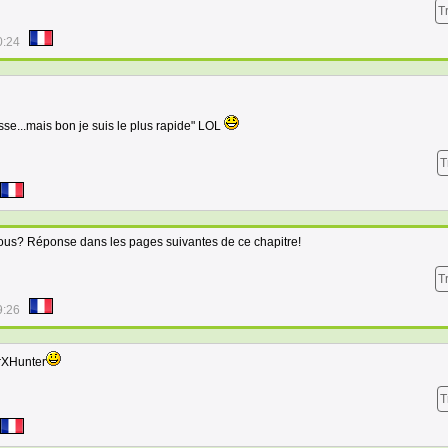
T
0:24
asse...mais bon je suis le plus rapide" LOL
T
vous? Réponse dans les pages suivantes de ce chapitre!
T
9:26
erXHunter
T