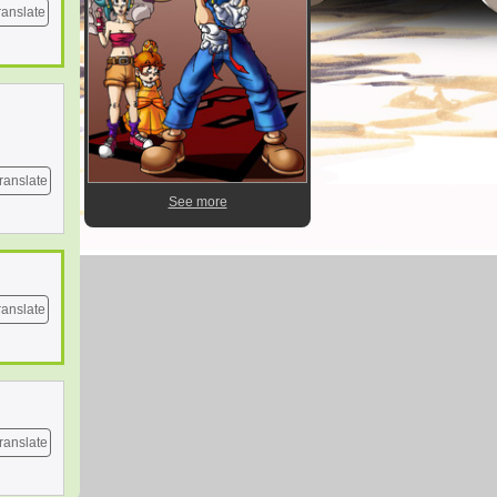
ranslate
ranslate
See more
ranslate
ranslate