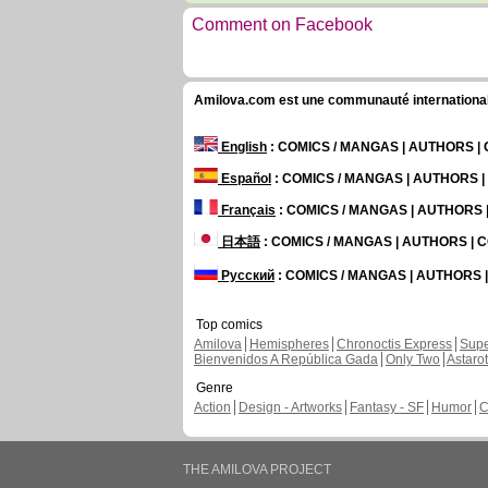
Comment on Facebook
Amilova.com est une communauté internationale 
English
: COMICS / MANGAS | AUTHORS 
Español
: COMICS / MANGAS | AUTHORS 
Français
: COMICS / MANGAS | AUTHORS
日本語
: COMICS / MANGAS | AUTHORS |
Русский
: COMICS / MANGAS | AUTHORS
Top comics
Amilova
Hemispheres
Chronoctis Express
Supe
Bienvenidos A República Gada
Only Two
Astaro
Genre
Action
Design - Artworks
Fantasy - SF
Humor
C
THE AMILOVA PROJECT