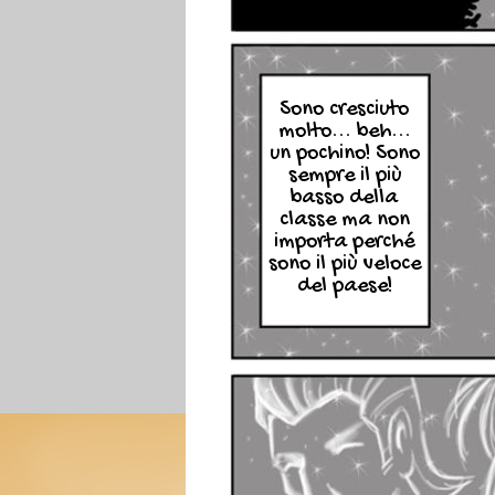
Sono cresciuto
molto... beh...
un pochino! Sono
sempre il più
basso della
classe ma non
importa perché
sono il più veloce
del paese!