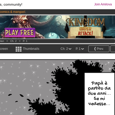
s, community!
Join Amilova
comics & mangas!
.
os
per month !
Get membership now
lan
>
Ch. 2
>
P. 1
screen
Thumbnails
Ch. 2
P. 1
Prev.
Papà è
partito da
due anni...
Se mi
vedesse...