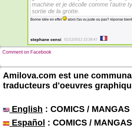
machine et je décolle comme l'autre ty
sortie de la grotte.
Bonne idée en effet
alors t'as vu juste ou pas? réponse bient
stephane censi
01/12/2012 15:38:47
Comment on Facebook
Amilova.com est une communauté
traducteurs d'oeuvres graphiqu
English
: COMICS / MANGAS
Español
: COMICS / MANGAS