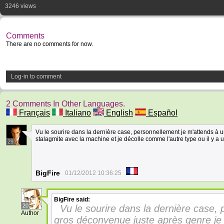
3246 views
Comments
There are no comments for now.
Log-in to comment
2 Comments In Other Languages.
Français
Italiano
English
Español
Vu le sourire dans la dernière case, personnellement je m'attends à
stalagmite avec la machine et je décolle comme l'autre type ou il y a un
29
BigFire
01/12/2012 10:36:25
BigFire
said:
20
Vu le sourire dans la dernière case,
Author
gros déconvenue juste après genre je