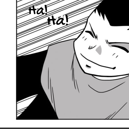
Ha!
Ha!