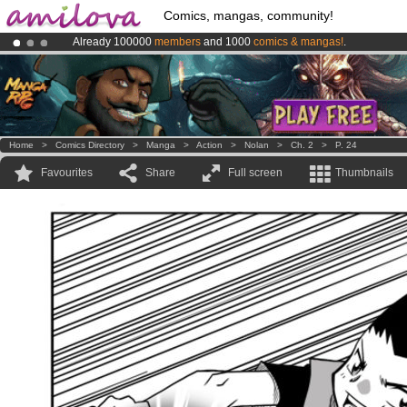
Comics, mangas, community!
Already 100000
members
and 1000
comics & mangas!
.
Amilova
Kickstarter is now LIVE
!.
Premium membership from
3.95 euros
per month !
Get membership
Home
>
Comics Directory
>
Manga
>
Action
>
Nolan
>
Ch. 2
>
P. 24
Favourites
Share
Full screen
Thumbnails