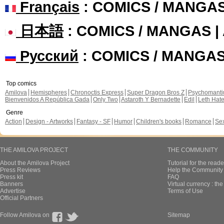
Français
: COMICS / MANGA
日本語
: COMICS / MANGAS 
Русский
: COMICS / MANGA
Top comics
Amilova
Hemispheres
Chronoctis Express
Super Dragon Bros Z
Psychomant
Bienvenidos A República Gada
Only Two
Astaroth Y Bernadette
Edil
Leth Hat
Genre
Action
Design - Artworks
Fantasy - SF
Humor
Children's books
Romance
Se
THE AMILOVA PROJECT
THE COMMUNITY
About the Amilova Project
Tutorial for the reade
Press Reviews
Help the Community 
Press kit
FAQ
Banners
Virtual currency : th
Advertise
Terms of Use
Official Partners
Follow Amilova on
Sitemap