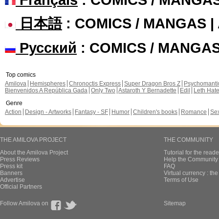
日本語
: COMICS / MANGAS 
Русский
: COMICS / MANGA
Top comics
Amilova
Hemispheres
Chronoctis Express
Super Dragon Bros Z
Psychomant
Bienvenidos A República Gada
Only Two
Astaroth Y Bernadette
Edil
Leth Hat
Genre
Action
Design - Artworks
Fantasy - SF
Humor
Children's books
Romance
Se
THE AMILOVA PROJECT
THE COMMUNITY
About the Amilova Project
Tutorial for the reade
Press Reviews
Help the Community 
Press kit
FAQ
Banners
Virtual currency : th
Advertise
Terms of Use
Official Partners
Follow Amilova on
Sitemap