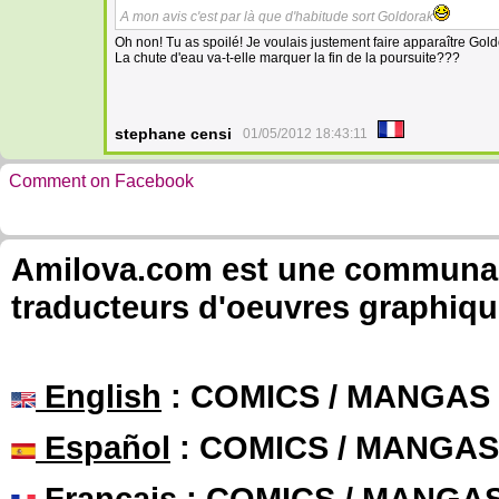
A mon avis c'est par là que d'habitude sort Goldorak
Oh non! Tu as spoilé! Je voulais justement faire apparaître Gol
La chute d'eau va-t-elle marquer la fin de la poursuite???
stephane censi
01/05/2012 18:43:11
Comment on Facebook
Amilova.com est une communauté
traducteurs d'oeuvres graphiqu
English
: COMICS / MANGAS
Español
: COMICS / MANGAS
Français
: COMICS / MANGA