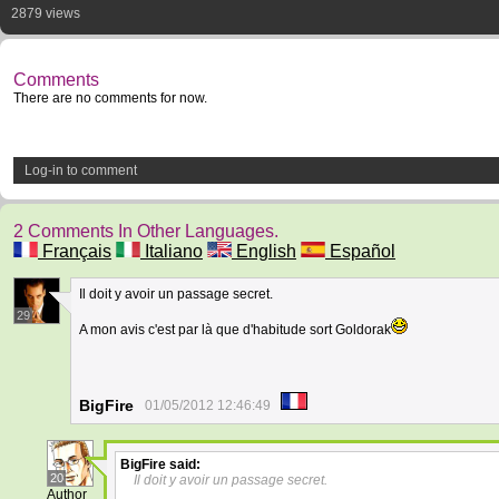
2879 views
Comments
There are no comments for now.
Log-in to comment
2 Comments In Other Languages.
Français
Italiano
English
Español
Il doit y avoir un passage secret.
29
A mon avis c'est par là que d'habitude sort Goldorak
BigFire
01/05/2012 12:46:49
BigFire
said:
20
Il doit y avoir un passage secret.
Author