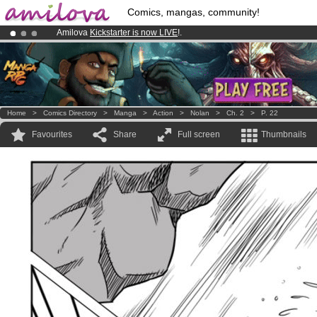
Comics, mangas, community!
Amilova
Kickstarter is now LIVE
!.
Premium membership from
3.95 euros
per month !
Get membership
Already 100000
members
and 1000
comics & mangas!
.
Home
>
Comics Directory
>
Manga
>
Action
>
Nolan
>
Ch. 2
>
P. 22
Favourites
Share
Full screen
Thumbnails