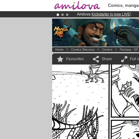
Comics, manga
Amilova
Kickstarter is now LIVE
!.
Already 134393
members
and 1208
Premium membership from
3.95 eur
Home
>
Comics Directory
>
Comics
>
Fantasy - SF
Favourites
Share
Full 