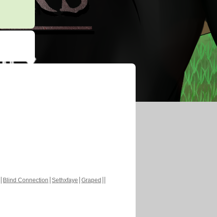
Blind Connection
Sethxfaye
Graped