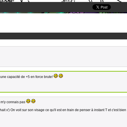
e une capacité de +5 en force brute!
e m'y connais pas
t x') On voit sur son visage ce qu'il est en train de penser à instant T et c'est bie