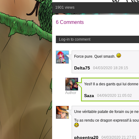
1901 views
6 Comments
Log-in to comment
Force pure. Quel smash.
47
Delta75
04/03/2020 18:28:15
Yes!! Il a des gants qui lui donn
31
Author
Saza
04/09/2020 11:05:02
Une véritable patate de forain ou je n
39
Tu as rendu ce dragon expressif à souhai
phoentra20
04/03/2020 21:27:01