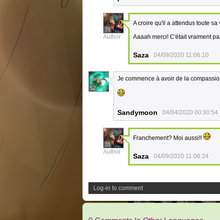
A croire qu'il a attendus toute sa
31
Author
Aaaah merci! C'était vraiment pas
Saza
04/09/2020 11:06:10
Je commence à avoir de la compassio
52
Sandymoon
04/04/2020 00:30:54
Franchement? Moi aussi!!
31
Author
Saza
04/09/2020 11:06:24
Log-in to comment