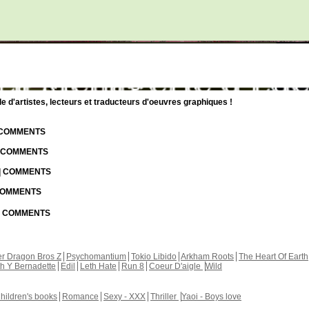
d'artistes, lecteurs et traducteurs d'oeuvres graphiques !
| COMMENTS
| COMMENTS
 | COMMENTS
 COMMENTS
 | COMMENTS
r Dragon Bros Z
Psychomantium
Tokio Libido
Arkham Roots
The Heart Of Earth
th Y Bernadette
Edil
Leth Hate
Run 8
Coeur D'aigle
Wild
hildren's books
Romance
Sexy - XXX
Thriller
Yaoi - Boys love