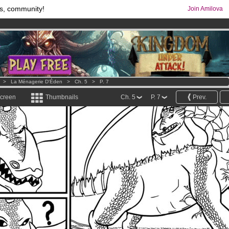
s, community!
Join Amilova
comics & mangas!
.
os
per month !
Get membership now
>
La Ménagerie D'Éden
>
Ch. 5
>
P. 7
screen
Thumbnails
Ch. 5
P. 7
Prev.