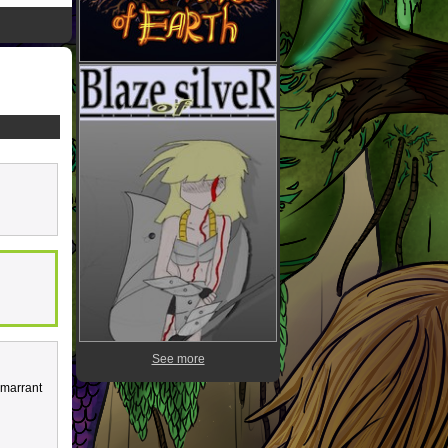
See more
n marrant