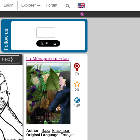
Login
Explorer
Forum
Follow us!
La Ménagerie d'Éden
Next
79
20
145
Author :
Saza
,
Blackheart
Original Language:
Français