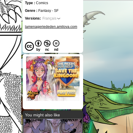
Type :
Comics
Genre :
Fantasy - SF
Versions:
Français
lamenageriededen.amilova.com
by
nc
nd
You might also like