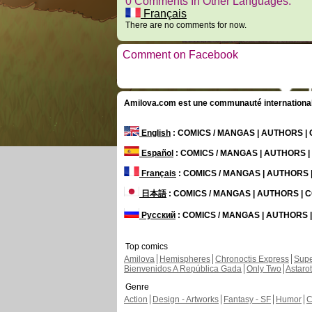
0 Comments In Other Languages.
Français
There are no comments for now.
Comment on Facebook
Amilova.com est une communauté internationale 
English
: COMICS / MANGAS | AUTHORS 
Español
: COMICS / MANGAS | AUTHORS 
Français
: COMICS / MANGAS | AUTHORS
日本語
: COMICS / MANGAS | AUTHORS |
Русский
: COMICS / MANGAS | AUTHORS
Top comics
Amilova
Hemispheres
Chronoctis Express
Supe
Bienvenidos A República Gada
Only Two
Astaro
Genre
Action
Design - Artworks
Fantasy - SF
Humor
C