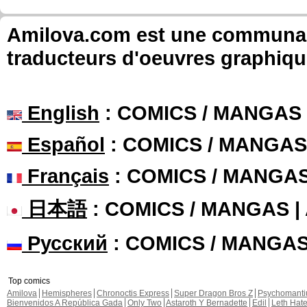
Amilova.com est une communauté
traducteurs d'oeuvres graphiqu
English
: COMICS / MANGAS
Español
: COMICS / MANGAS
Français
: COMICS / MANGA
日本語
: COMICS / MANGAS 
Русский
: COMICS / MANGA
Top comics
Amilova
Hemispheres
Chronoctis Express
Super Dragon Bros Z
Psychomant
Bienvenidos A República Gada
Only Two
Astaroth Y Bernadette
Edil
Leth Hat