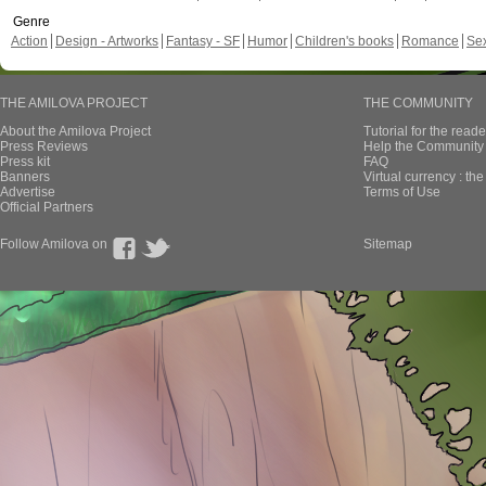
Genre
Action
Design - Artworks
Fantasy - SF
Humor
Children's books
Romance
Se
THE AMILOVA PROJECT
THE COMMUNITY
About the Amilova Project
Tutorial for the reade
Press Reviews
Help the Community 
Press kit
FAQ
Banners
Virtual currency : th
Advertise
Terms of Use
Official Partners
Follow Amilova on
Sitemap