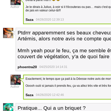
Delta a parlé mdr!!!
31
Author
Je le dirais à Julius, à voir si il t'écouteras ou pas… mais c'es
de jais en valeur celui-là!!!
Saza
04/26/2020 12:39:13
Ptdrrr apparemment ses beaux cheveux
39
Artémis, alors notre avis ne compte q
Mmh yeah pour le feu, ça me semble être
couvert de végétation, y'a de quoi fair
phoentra20
04/25/2020 14:14:31
Exactement, le temps que ça pait à la Déesse notre avis de morte
31
Ooooh ouiii si jamais il prends feu, ça va allez très vite et très for
Author
Saza
04/26/2020 12:42:46
Pratique... Qui a un briquet ?