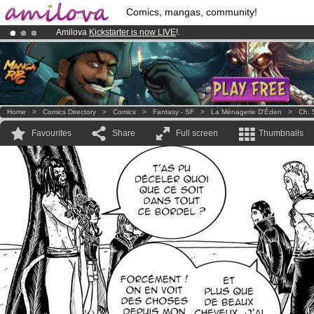
Comics, mangas, community!
Amilova
Kickstarter is now LIVE
!.
Premium membership from
3.95 euros
per month !
Get membership
Already 100000
members
and 1000
comics & mangas!
.
Home
>
Comics Directory
>
Comics
>
Fantasy - SF
>
La Ménagerie D'Éden
>
Ch. 
Favourites
Share
Full screen
Thumbnails