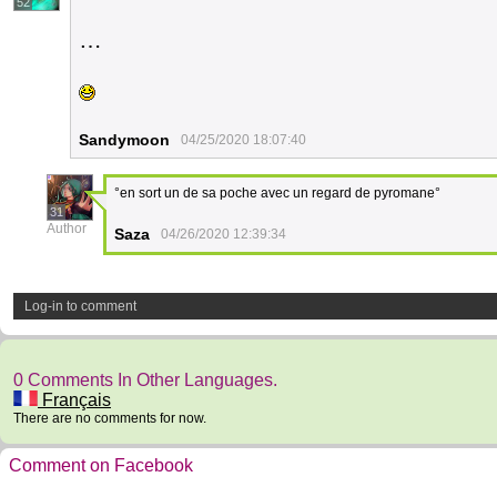
52
…
Sandymoon
04/25/2020 18:07:40
°en sort un de sa poche avec un regard de pyromane°
31
Author
Saza
04/26/2020 12:39:34
Log-in to comment
0 Comments In Other Languages.
Français
There are no comments for now.
Comment on Facebook