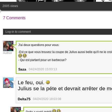
2005 views
7 Comments
Log-in to comment
J'ai deux questions pour vous:
31
-Est ce que vous trouvez la coupe de Julius aussi belle qu'il ne le cro
Author
- Qui est partant pour un barbecue?
Saza
04/24/2020 15:03:13
Le feu, oui.
47
Julius se la péte et devrait arrêter de m
Delta75
04/24/2020 18:03:08