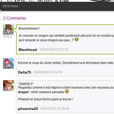
1819 views
3 Comments
Boucherieeee !
32
Je connais un dragon qui semble positionné pile poil où on voulait qu'
Author
qu'il renarde le vieux dragon-qui-pue...?
Blackheart
03/30/2020 17:37:51
Encore le coup du clone solide. Décidément une technique bien utile
47
Delta75
03/30/2020 18:04:50
"JAMAIS !!"
Regardez comme il est mignon a faire mumuse avec son nouveau jo
39
dragon
*, ohhh vraiment adorable
Phalanx et Julius font la paire je trouve !
phoentra20
03/31/2020 15:08:49