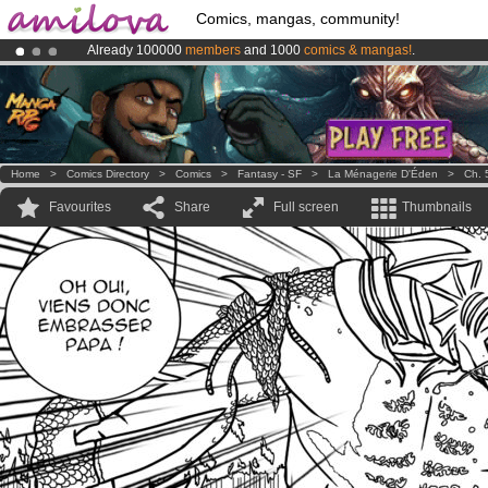
Comics, mangas, community!
Already 100000
members
and 1000
comics & mangas!
.
Amilova
Kickstarter is now LIVE
!.
Premium membership from
3.95 euros
per month !
Get membership
Home
>
Comics Directory
>
Comics
>
Fantasy - SF
>
La Ménagerie D'Éden
>
Ch. 
Favourites
Share
Full screen
Thumbnails