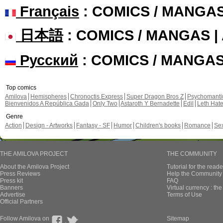
Français
: COMICS / MANGA
日本語
: COMICS / MANGAS 
Русский
: COMICS / MANGA
Top comics
Amilova
Hemispheres
Chronoctis Express
Super Dragon Bros Z
Psychomant
Bienvenidos A República Gada
Only Two
Astaroth Y Bernadette
Edil
Leth Hat
Genre
Action
Design - Artworks
Fantasy - SF
Humor
Children's books
Romance
Se
THE AMILOVA PROJECT
THE COMMUNITY
About the Amilova Project
Tutorial for the reade
Press Reviews
Help the Community 
Press kit
FAQ
Banners
Virtual currency : th
Advertise
Terms of Use
Official Partners
Follow Amilova on
Sitemap