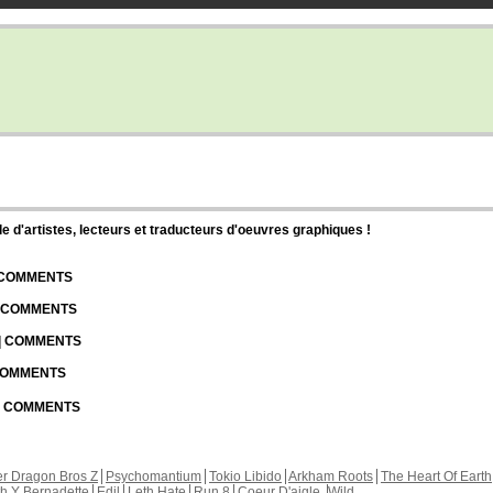
d'artistes, lecteurs et traducteurs d'oeuvres graphiques !
| COMMENTS
| COMMENTS
 | COMMENTS
 COMMENTS
 | COMMENTS
r Dragon Bros Z
Psychomantium
Tokio Libido
Arkham Roots
The Heart Of Earth
th Y Bernadette
Edil
Leth Hate
Run 8
Coeur D'aigle
Wild