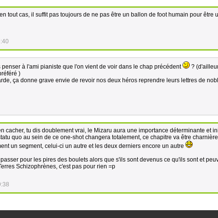
en tout cas, il suffit pas toujours de ne pas être un ballon de foot humain pour être 
5:40
penser à l'ami pianiste que l'on vient de voir dans le chap précédent
? (d'aille
préféré )
arde, ça donne grave envie de revoir nos deux héros reprendre leurs lettres de nob
en cacher, tu dis doublement vrai, le Mizaru aura une importance déterminante et ini
 statu quo au sein de ce one-shot changera totalement, ce chapitre va être charnière
rment un segment, celui-ci un autre et les deux derniers encore un autre
re passer pour les pires des boulets alors que s'ils sont devenus ce qu'ils sont et peu
 Terres Schizophrènes, c'est pas pour rien =p
9:38