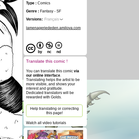
Type :
Comics
Genre :
Fantasy - SF
Versions:
Français
lamenageriededen.amilova.com
by
nc
nd
Translate this comic !
You can translate this comic
via
our online interface
.
Translating helps the artist to be
more visible, and shows your
interest and gratitude.
Dedicated translators will be
rewarded with Golds.
Help translating or correcting
this page!
Watch all video tutorials