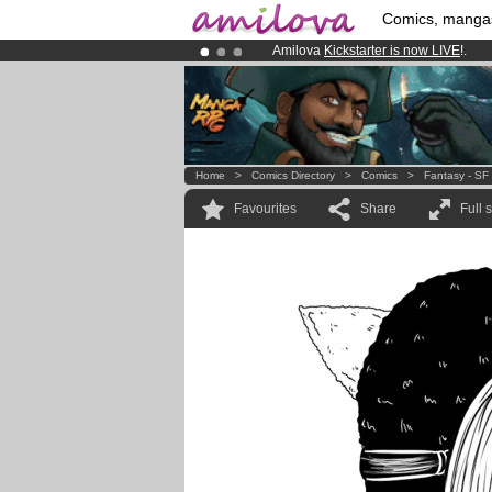
Comics, manga
Amilova
Kickstarter is now LIVE
!.
Premium membership from
3.95 eur
Already 134393
members
and 1208
Home
>
Comics Directory
>
Comics
>
Fantasy - SF
Favourites
Share
Full 