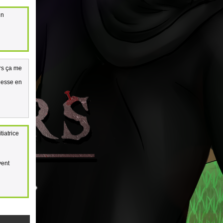
un
urs ça me
lesse en
tiatrice
vent