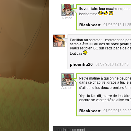
Ils vont faire leur maximum pour 
32
bonhomme
Author
Blackheart
01/06/2018 11:2
Partition au sommet... comment ne pas 
semble être lui au dos de notre pirate 
39
Klaus est bien BG sur cette page de g
tout cas
phoentra20
01/07/2018 12:18:45
Petite maline à qui on ne peut ri
dans ce chapitre, grâce à lui, le
32
Author
d'ailleurs, les deux premiers fo
Yep, tu l'as dit, marre de les fai
encore se vanter d'être alive en
Blackheart
01/09/2018 20:2
Log-in to comment