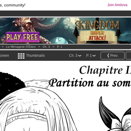
s, community!
Join Amilova
os
per month !
Get membership now
comics & mangas!
.
>
La Ménagerie D'Éden
>
Ch. 3
>
P. 1
screen
Thumbnails
Ch. 3
P. 1
Prev.