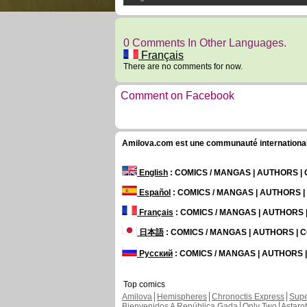
0 Comments In Other Languages.
Français
There are no comments for now.
Comment on Facebook
Amilova.com est une communauté internationale 
English
: COMICS / MANGAS | AUTHORS 
Español
: COMICS / MANGAS | AUTHORS 
Français
: COMICS / MANGAS | AUTHORS
日本語
: COMICS / MANGAS | AUTHORS |
Русский
: COMICS / MANGAS | AUTHORS
Top comics
Amilova
Hemispheres
Chronoctis Express
Supe
Bienvenidos A República Gada
Only Two
Astaro