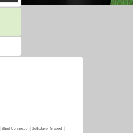
Blind Connection
Sethxfaye
Graped