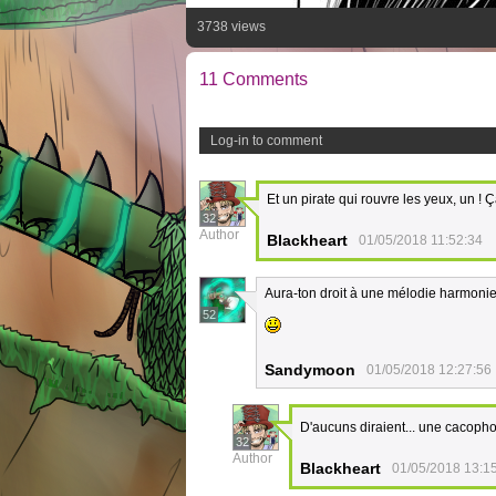
3738 views
11 Comments
Log-in to comment
Et un pirate qui rouvre les yeux, un !
32
Author
Blackheart
01/05/2018 11:52:34
Aura-ton droit à une mélodie harmoni
52
Sandymoon
01/05/2018 12:27:56
D'aucuns diraient... une cacoph
32
Author
Blackheart
01/05/2018 13:1