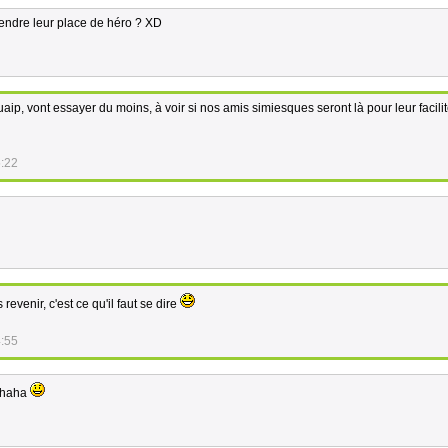
prendre leur place de héro ? XD
aip, vont essayer du moins, à voir si nos amis simiesques seront là pour leur facilite
6:22
evenir, c'est ce qu'il faut se dire
4:55
 ahaha