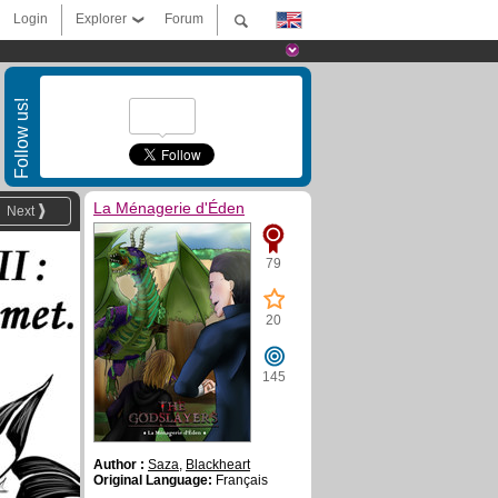
Login
Explorer
Forum
Follow us!
La Ménagerie d'Éden
Next
79
20
145
Author :
Saza
,
Blackheart
Original Language:
Français