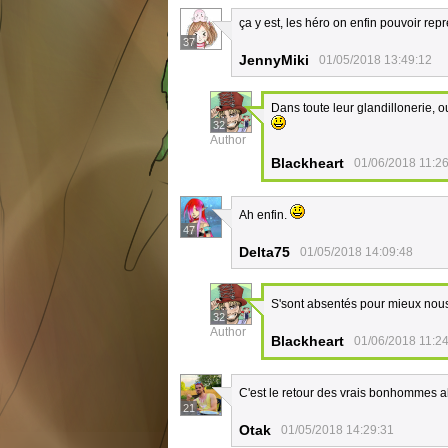
ça y est, les héro on enfin pouvoir re
37
JennyMiki
01/05/2018 13:49:12
Dans toute leur glandillonerie, ou
32
Author
Blackheart
01/06/2018 11:2
Ah enfin.
47
Delta75
01/05/2018 14:09:48
S'sont absentés pour mieux nous r
32
Author
Blackheart
01/06/2018 11:2
C'est le retour des vrais bonhommes
21
Otak
01/05/2018 14:29:31