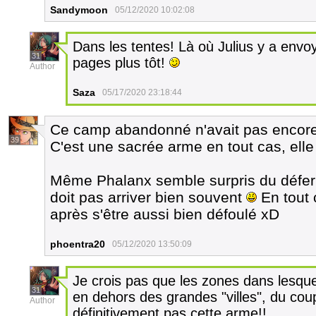
Sandymoon
05/12/2020 10:02:08
Dans les tentes! Là où Julius y a envo
31
pages plus tôt!
Author
Saza
05/17/2020 23:18:44
Ce camp abandonné n'avait pas encore 
39
C'est une sacrée arme en tout cas, elle
Même Phalanx semble surpris du déferl
doit pas arriver bien souvent
En tout 
après s'être aussi bien défoulé xD
phoentra20
05/12/2020 13:50:09
Je crois pas que les zones dans lesquel
31
en dehors des grandes "villes", du coup
Author
définitivement pas cette arme!!