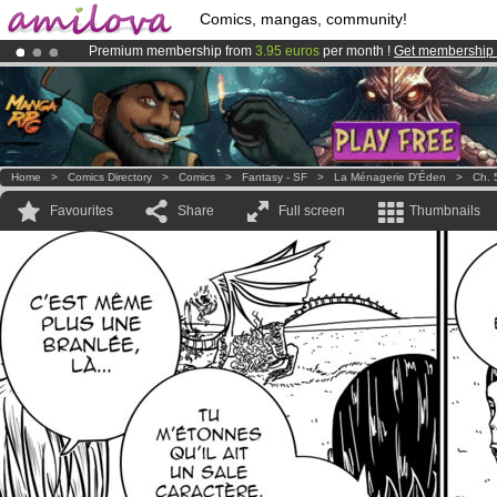
Comics, mangas, community!
Premium membership from
3.95 euros
per month !
Get membership
Amilova
Kickstarter is now LIVE
!.
Already 134393
members
and 1208
comics & mangas!
.
Home
>
Comics Directory
>
Comics
>
Fantasy - SF
>
La Ménagerie D'Éden
>
Ch. 
Favourites
Share
Full screen
Thumbnails