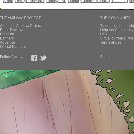
Action
Design - Artworks
Fantasy - SF
Humor
Children's books
Romance
Se
THE AMILOVA PROJECT
THE COMMUNITY
About the Amilova Project
Tutorial for the reade
Press Reviews
Help the Community 
Press kit
FAQ
Banners
Virtual currency : th
Advertise
Terms of Use
Official Partners
Follow Amilova on
Sitemap