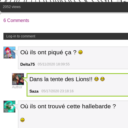
2052 views
6 Comments
Log-in to comment
Où ils ont piqué ça ?
47
Delta75
05/11/2020 18:09:55
Dans la tente des Lions!!
31
Author
Saza
05/17/2020 23:18:16
Où ils ont trouvé cette hallebarde ?
52