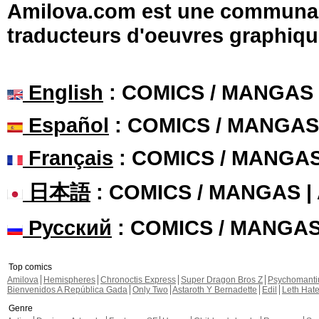
Amilova.com est une communauté
traducteurs d'oeuvres graphiqu
English
: COMICS / MANGAS
Español
: COMICS / MANGAS
Français
: COMICS / MANGA
日本語
: COMICS / MANGAS 
Русский
: COMICS / MANGA
Top comics
Amilova
Hemispheres
Chronoctis Express
Super Dragon Bros Z
Psychomant
Bienvenidos A República Gada
Only Two
Astaroth Y Bernadette
Edil
Leth Hat
Genre