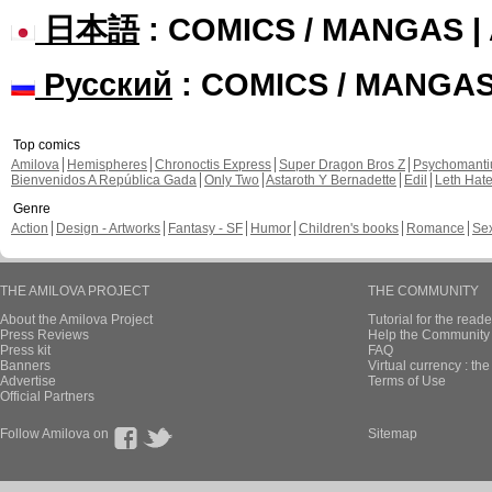
日本語
: COMICS / MANGAS 
Русский
: COMICS / MANGA
Top comics
Amilova
Hemispheres
Chronoctis Express
Super Dragon Bros Z
Psychomant
Bienvenidos A República Gada
Only Two
Astaroth Y Bernadette
Edil
Leth Hat
Genre
Action
Design - Artworks
Fantasy - SF
Humor
Children's books
Romance
Se
THE AMILOVA PROJECT
THE COMMUNITY
About the Amilova Project
Tutorial for the reade
Press Reviews
Help the Community 
Press kit
FAQ
Banners
Virtual currency : th
Advertise
Terms of Use
Official Partners
Follow Amilova on
Sitemap