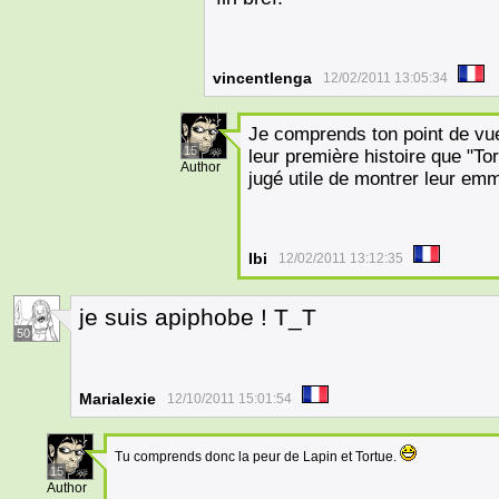
vincentlenga
12/02/2011 13:05:34
Je comprends ton point de vue,
15
leur première histoire que "Tor
Author
jugé utile de montrer leur e
Ibi
12/02/2011 13:12:35
je suis apiphobe ! T_T
50
Marialexie
12/10/2011 15:01:54
Tu comprends donc la peur de Lapin et Tortue.
15
Author