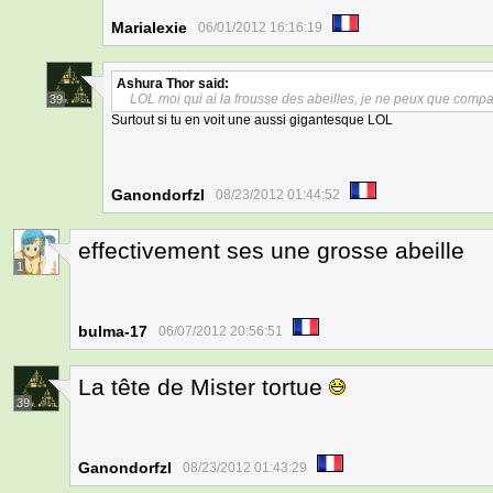
Marialexie
06/01/2012 16:16:19
Ashura Thor
said:
LOL moi qui ai la frousse des abeilles, je ne peux que compat
39
Surtout si tu en voit une aussi gigantesque LOL
Ganondorfzl
08/23/2012 01:44:52
effectivement ses une grosse abeille
1
bulma-17
06/07/2012 20:56:51
La tête de Mister tortue
39
Ganondorfzl
08/23/2012 01:43:29