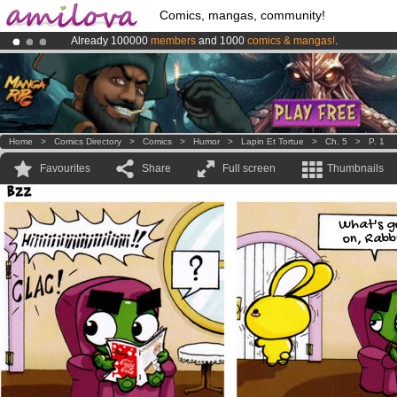
Comics, mangas, community!
Already 100000
members
and 1000
comics & mangas!
.
Premium membership from
3.95 euros
per month !
Get membership
Amilova
Kickstarter is now LIVE
!.
Home
>
Comics Directory
>
Comics
>
Humor
>
Lapin Et Tortue
>
Ch. 5
>
P. 1
Favourites
Share
Full screen
Thumbnails
What's g
on, Rabb