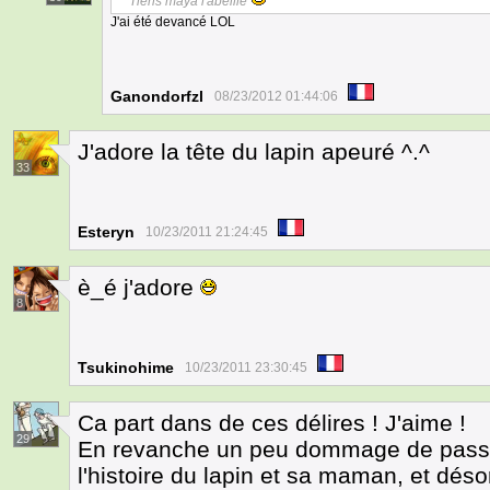
Tiens maya l'abeille
J'ai été devancé LOL
Ganondorfzl
08/23/2012 01:44:06
J'adore la tête du lapin apeuré ^.^
33
Esteryn
10/23/2011 21:24:45
è_é j'adore
8
Tsukinohime
10/23/2011 23:30:45
Ca part dans de ces délires ! J'aime !
29
En revanche un peu dommage de passer 
l'histoire du lapin et sa maman, et dés