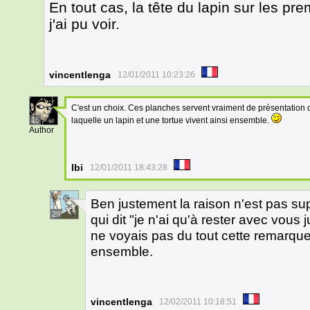
En tout cas, la tête du lapin sur les pr
j'ai pu voir.
vincentlenga
12/01/2011 10:23:26
C'est un choix. Ces planches servent vraiment de présentation 
15
laquelle un lapin et une tortue vivent ainsi ensemble.
Author
Ibi
12/01/2011 18:43:28
Ben justement la raison n'est pas supe
29
qui dit "je n'ai qu'à rester avec vou
ne voyais pas du tout cette remarqu
ensemble.
vincentlenga
12/02/2011 10:18:51