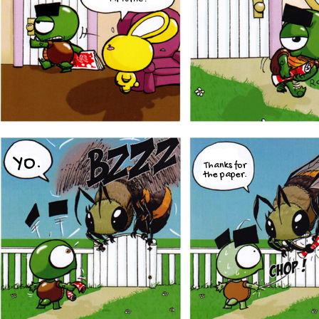
Mr Turtle !
YO.
Thanks for
the paper.