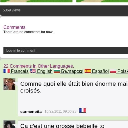
5369 views
Comments
There are no comments for now.
Log-in to comment
22 Comments In Other Languages.
Français
English
Български
Español
Polsk
Comme quoi elle était bien énorme mais 
27
croisés.
carmencita
10/22/2011 09:06:28
Ca c'est une grosse bebeille :o