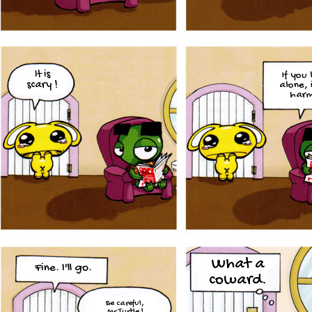
It is
If you 
scary !
alone, 
harm
What a
Fine. I'll go.
coward.
Be careful,