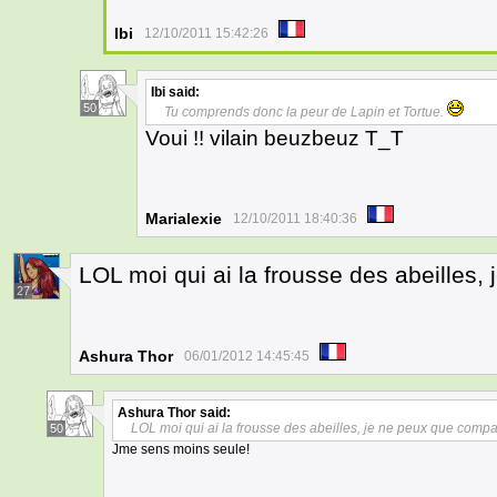
Ibi
12/10/2011 15:42:26
Ibi
said:
50
Tu comprends donc la peur de Lapin et Tortue.
Voui !! vilain beuzbeuz T_T
Marialexie
12/10/2011 18:40:36
LOL moi qui ai la frousse des abeilles,
27
Ashura Thor
06/01/2012 14:45:45
Ashura Thor
said:
LOL moi qui ai la frousse des abeilles, je ne peux que compat
50
Jme sens moins seule!