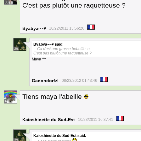
36
C'est pas plutôt une raquetteuse ?
Byabya~~♥
10/22/2011 13:56:26
Byabya~~♥
said:
Ca c'est une grosse bebeille :o
39
C'est pas plutôt une raquetteuse ?
Maya ^^
Ganondorfzl
08/23/2012 01:43:46
Tiens maya l'abeille
4
Kaioshinette du Sud-Est
10/23/2011 16:37:41
Kaioshinette du Sud-Est
said:
39