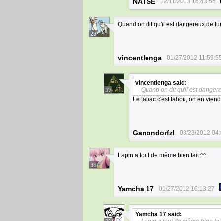
NATSE
12/11/2013 16:43:56
Quand on dit qu'il est dangereux de fu
29
vincentlenga
01/27/2012 11:59:5
vincentlenga
said:
Quand on dit qu'il est danger
39
Le tabac c'est tabou, on en viend
Ganondorfzl
08/23/2012 04:
Lapin a tout de même bien fait ^^
36
Yamcha 17
01/27/2012 16:13:27
Yamcha 17
said: