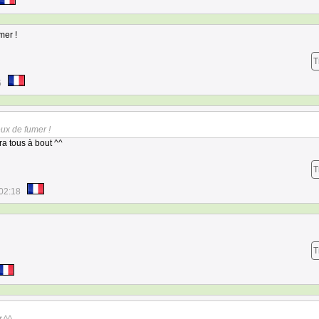
mer !
T
5
eux de fumer !
ra tous à bout ^^
T
02:18
T