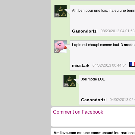
Ah, ben pour une fois, il a eu une bon
39
Ganondorfzl
08/23/2012 04:01:53
Lapin est choupi comme tout :3
mode 
20
misstark
04/02/2013 00:44:54
Joli mode LOL
39
Ganondorfzl
04/02/2013 02:
Comment on Facebook
Amilova.com est une communauté internationale 