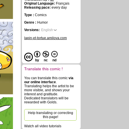
Original Language:
Français
Releasing pace:
every day
Type :
Comics
Genre :
Humor
Versions:
English
lapin-et-tortue.amilova.com
by
nc
nd
Translate this comic !
You can translate this comic
via
our online interface
.
Translating helps the artist to be
more visible, and shows your
interest and gratitude.
Dedicated translators will be
rewarded with Golds.
Help translating or correcting
this page!
Watch all video tutorials