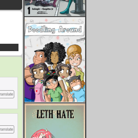
ranslate
ranslate