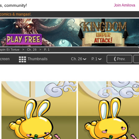
s, community!
Join Amilova
comics & mangas!
.
os
per month !
Get membership now
apin Et Tortue
>
Ch. 26
>
P. 1
screen
Thumbnails
Ch. 26
P. 1
Prev.