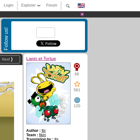
Login
Explorer
Forum
Follow us!
Lapin et Tortue
Next
68
561
120
Author :
Ibi
Team :
fikiri
Translation by :
Ibi