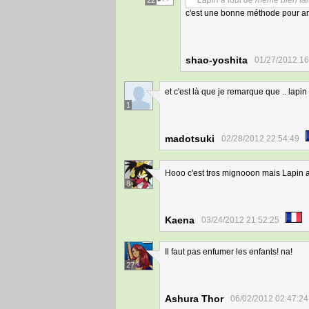
Lapin a tout de même bien fai
22
c'est une bonne méthode pour ar
shao-yoshita
01/27/2012 16
et c'est là que je remarque que .. lapi
1
madotsuki
02/28/2012 22:54:49
Hooo c'est tros mignooon mais Lapin 
8
Kaena
03/24/2012 21:52:25
Il faut pas enfumer les enfants! na!
27
Ashura Thor
06/02/2012 02:47:24