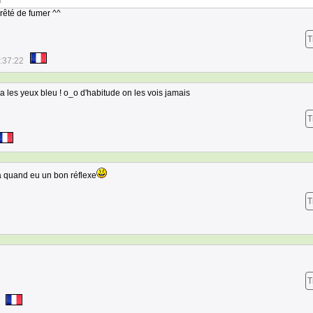
t ^^
rêté de fumer ^^
T
:37:22
n a les yeux bleu ! o_o d'habitude on les vois jamais
T
a quand eu un bon réflexe
T
T