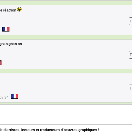
ne réaction
T
gnan gnan on
T
T
08:34
d'artistes, lecteurs et traducteurs d'oeuvres graphiques !