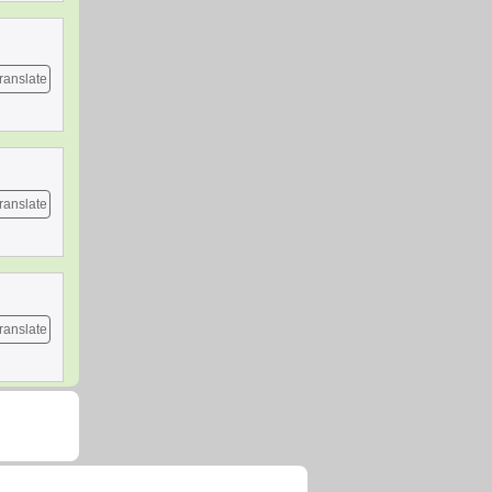
ranslate
ranslate
ranslate