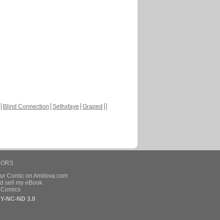
Blind Connection
Sethxfaye
Graped
HORS
our Comic on Amilova.com
d sell my eBook
e Comics
Y-NC-ND 3.0