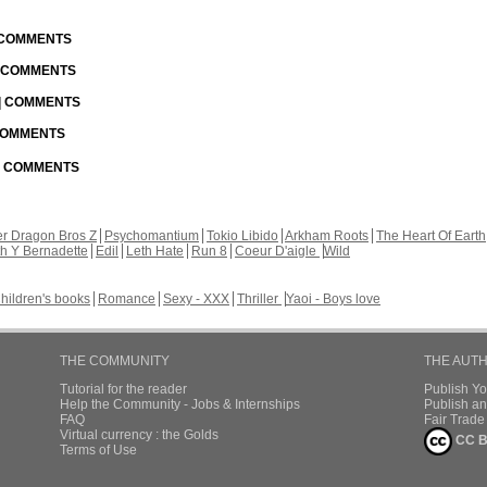
| COMMENTS
| COMMENTS
 | COMMENTS
 COMMENTS
 | COMMENTS
r Dragon Bros Z
Psychomantium
Tokio Libido
Arkham Roots
The Heart Of Earth
th Y Bernadette
Edil
Leth Hate
Run 8
Coeur D'aigle
Wild
hildren's books
Romance
Sexy - XXX
Thriller
Yaoi - Boys love
THE COMMUNITY
THE AUT
Tutorial for the reader
Publish Y
Help the Community - Jobs & Internships
Publish an
FAQ
Fair Trad
Virtual currency : the Golds
CC B
Terms of Use