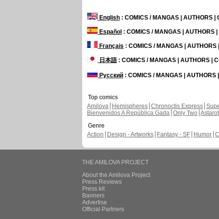
English
: COMICS / MANGAS | AUTHORS 
Español
: COMICS / MANGAS | AUTHORS 
Français
: COMICS / MANGAS | AUTHORS
日本語
: COMICS / MANGAS | AUTHORS |
Русский
: COMICS / MANGAS | AUTHORS
Top comics
Amilova
Hemispheres
Chronoctis Express
Supe
Bienvenidos A República Gada
Only Two
Astaro
Genre
Action
Design - Artworks
Fantasy - SF
Humor
C
THE AMILOVA PROJECT
About the Amilova Project
Press Reviews
Press kit
Banners
Advertise
Official Partners