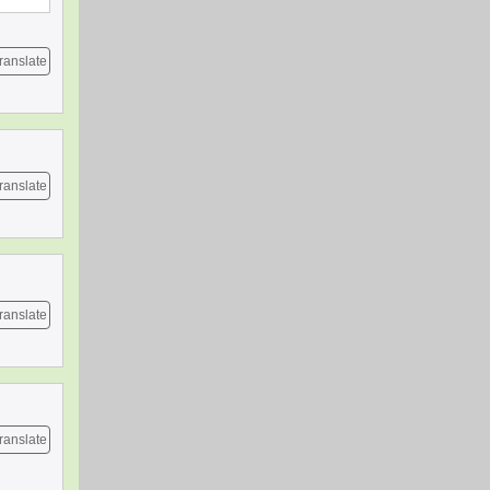
ranslate
ranslate
ranslate
ranslate