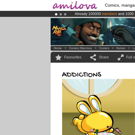
Comics, manga
Already 100000
members
and 1000
Premium membership from
3.95 eur
Amilova
Kickstarter is now LIVE
!.
Home
>
Comics Directory
>
Comics
>
Humor
>
L
Favourites
Share
Full 
ADDICTIONS