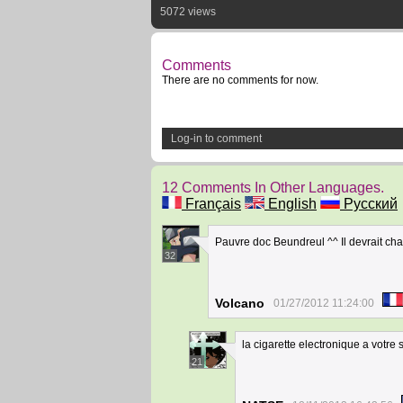
5072 views
Comments
There are no comments for now.
Log-in to comment
12 Comments In Other Languages.
Français
English
Русский
Pauvre doc Beundreul ^^ Il devrait ch
32
Volcano
01/27/2012 11:24:00
la cigarette electronique a votre 
21