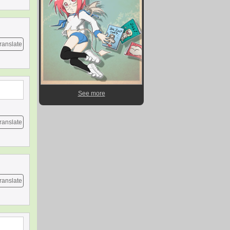
ranslate
See more
ranslate
ranslate