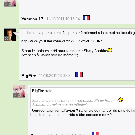
36
Yamcha 17
11/19/2011 10:15:04
Le titre de la planche me fait penser forcément à la comptine écouté
29
http://www.youtube.com/watch?v=64kmPHOQJRg
Sinon le lapin est prêt pour remplacer Shary Bobbins
Attention à l'avion tout de même^^;
BigFire
11/19/2011 10:38:36
BigFire
said:
36
Sinon le lapin est prêt pour remplacer Shary Bobbins
Attention à l'avion tout de même^^;
Pourquoi attention à l'avion ? j'ai envie de manger du pâté de lapi
bouillie de lapin toute prête à être consommée =P