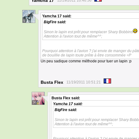
Yamcha 17
11/19/2011 10:46:56
Yamcha 17
said:
5
BigFire
said:
Sinon le lapin est prêt pour remplacer Shary Bobbins
Attention à l'avion tout de même^^;
Pourquoi attention à l'avion ? j'ai envie de manger du pâté d
de bouillie de lapin toute prête à être consommée =P
Un peu sadique comme méthode pour tuer un lapin :p
Busta Flex
11/19/2011 10:51:21
Busta Flex
said:
36
Yamcha 17
said:
BigFire
said:
Sinon le lapin est prêt pour remplacer Shary Bobb
Attention à l'avion tout de même^^;
Pourquoi attention à l'avion ? j'ai envie de manger d