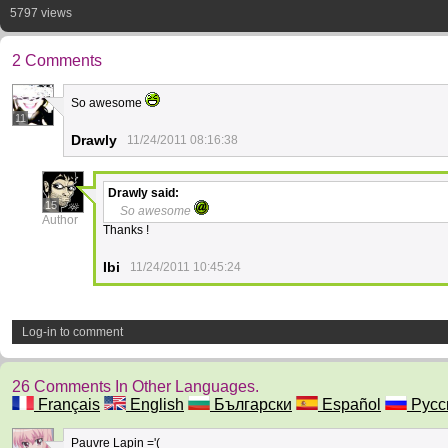
5797 views
2 Comments
So awesome
11
Drawly
11/24/2011 08:16:38
Drawly
said:
15
So awesome
Author
Thanks !
Ibi
11/24/2011 10:45:24
Log-in to comment
26 Comments In Other Languages.
Français
English
Български
Español
Русс
Pauvre Lapin ='(