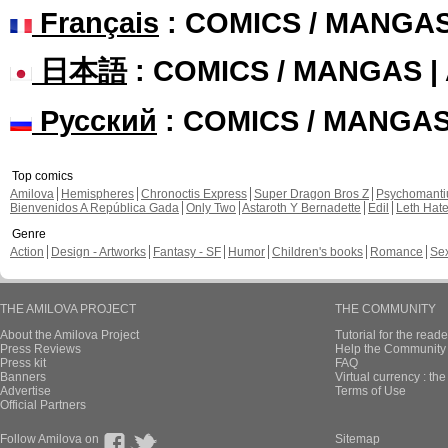
Français
: COMICS / MANGA
日本語
: COMICS / MANGAS 
Русский
: COMICS / MANGA
Top comics
Amilova
Hemispheres
Chronoctis Express
Super Dragon Bros Z
Psychomant
Bienvenidos A República Gada
Only Two
Astaroth Y Bernadette
Edil
Leth Hat
Genre
Action
Design - Artworks
Fantasy - SF
Humor
Children's books
Romance
Se
THE AMILOVA PROJECT
THE COMMUNITY
About the Amilova Project
Tutorial for the reade
Press Reviews
Help the Community 
Press kit
FAQ
Banners
Virtual currency : th
Advertise
Terms of Use
Official Partners
Follow Amilova on
Sitemap