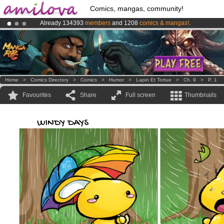
Comics, mangas, community!
Already 134393
members
and 1208
comics & mangas!
.
Premium membership from
3.95 euros
per month !
Get membership
Amilova
Kickstarter is now LIVE
!.
Home
>
Comics Directory
>
Comics
>
Humor
>
Lapin Et Tortue
>
Ch. 9
>
P. 1
Favourites
Share
Full screen
Thumbnails
WINDY DAYS