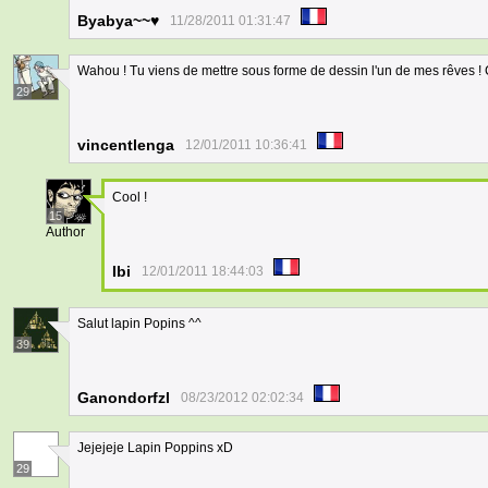
Byabya~~♥
11/28/2011 01:31:47
Wahou ! Tu viens de mettre sous forme de dessin l'un de mes rêves ! C
29
vincentlenga
12/01/2011 10:36:41
Cool !
15
Author
Ibi
12/01/2011 18:44:03
Salut lapin Popins ^^
39
Ganondorfzl
08/23/2012 02:02:34
Jejejeje Lapin Poppins xD
29