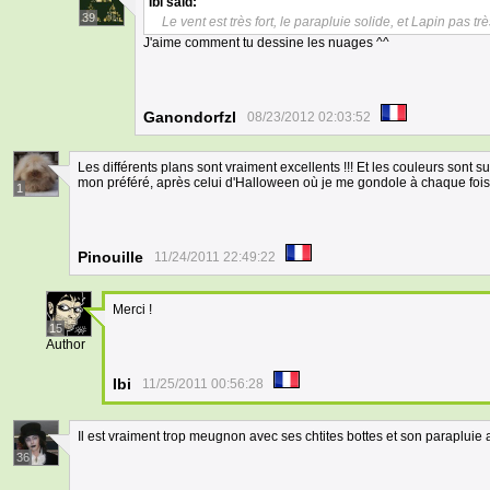
Ibi
said:
39
Le vent est très fort, le parapluie solide, et Lapin pas tr
J'aime comment tu dessine les nuages ^^
Ganondorfzl
08/23/2012 02:03:52
Les différents plans sont vraiment excellents !!! Et les couleurs sont
mon préféré, après celui d'Halloween où je me gondole à chaque fois q
1
Pinouille
11/24/2011 22:49:22
Merci !
15
Author
Ibi
11/25/2011 00:56:28
Il est vraiment trop meugnon avec ses chtites bottes et son parapluie arc
36