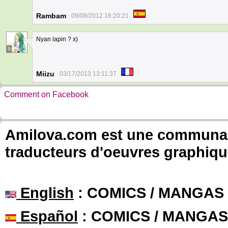
Rambam
09/08/2012 16:20:21
Nyan lapin ? x)
8
Miizu
03/17/2013 13:11:37
Comment on Facebook
Amilova.com est une communauté
traducteurs d'oeuvres graphiqu
English
: COMICS / MANGAS
Español
: COMICS / MANGAS