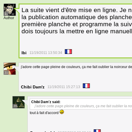
La suite vient d'être mise en ligne. Je 
15
la publication automatique des planches
Author
première planche et programme la suiv
dois toujours la mettre en ligne manuel
Ibi
11/19/2011 13:50:34
j'adore cette page pleine de couleurs, ça me fait oublier la noirceur de
31
Chibi Dam'z
11/19/2011 15:27:13
Chibi Dam'z
said:
j'adore cette page pleine de couleurs, ça me fait oublier la no
39
tout à fait d'accord