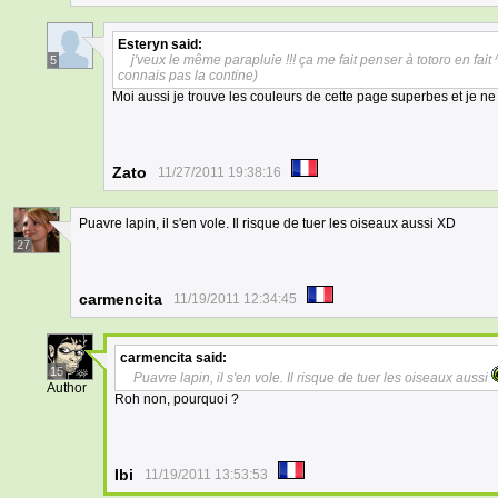
Esteryn
said:
j'veux le même parapluie !!! ça me fait penser à totoro en fait 
5
connais pas la contine)
Moi aussi je trouve les couleurs de cette page superbes et je n
Zato
11/27/2011 19:38:16
Puavre lapin, il s'en vole. Il risque de tuer les oiseaux aussi XD
27
carmencita
11/19/2011 12:34:45
carmencita
said:
15
Puavre lapin, il s'en vole. Il risque de tuer les oiseaux aussi
Author
Roh non, pourquoi ?
Ibi
11/19/2011 13:53:53