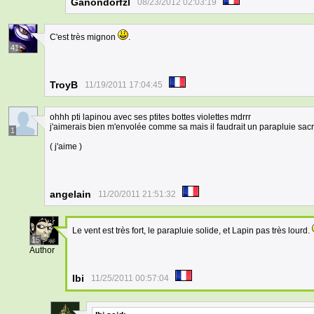
Ganondorfzl
08/23/2012 02:03:19
C'est très mignon
.
41
TroyB
11/19/2011 17:04:45
ohhh pti lapinou avec ses ptites bottes violettes mdrrr
j'aimerais bien m'envolée comme sa mais il faudrait un parapluie sac
1
( j'aime )
angelain
11/20/2011 21:51:32
Le vent est très fort, le parapluie solide, et Lapin pas très lourd.
15
Author
Ibi
11/25/2011 00:57:04