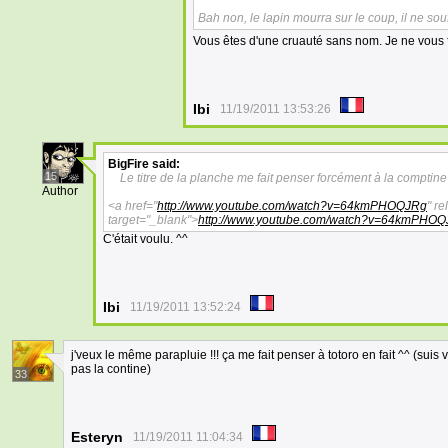
Bah non, le lapin mourra sur le coup, il ne sou
Vous êtes d'une cruauté sans nom. Je ne vous f
Ibi
11/19/2011 13:53:26
BigFire
said:
15
Le titre de la planche me fait penser forcément à la compti
Author
<a href="
http://www.youtube.com/watch?v=64kmPHOQJRg
" re
target="_blank">
http://www.youtube.com/watch?v=64kmPHO
C'était voulu. ^^
Ibi
11/19/2011 13:52:24
j'veux le même parapluie !!! ça me fait penser à totoro en fait ^^ (suis 
pas la contine)
33
Esteryn
11/19/2011 11:04:34