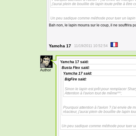
j'aurai plein de bouillie de lapin toute prête à êt
Un peu sadique comme méthode pour tuer un lapin 
Bah non, le lapin mourra sur le coup, il ne souffrira 
Yamcha 17
11/19/2011 10:52:54
Yamcha 17
said:
15
Busta Flex
said:
Author
Yamcha 17
said:
BigFire
said:
Sinon le lapin est prêt pour remplacer Sha
Attention à l'avion tout de même^^;
Pourquoi attention à l'avion ? j'ai envie de m
réacteur, j'aurai plein de bouillie de lapin 
Un peu sadique comme méthode pour tuer un