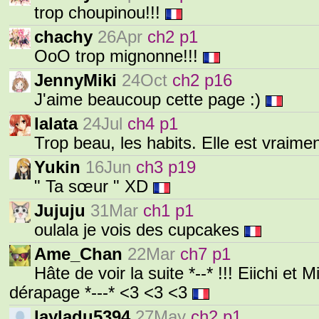
trop choupinou!!!
chachy
26Apr
ch2 p1
OoO trop mignonne!!!
JennyMiki
24Oct
ch2 p16
J'aime beaucoup cette page :)
lalata
24Jul
ch4 p1
Trop beau, les habits. Elle est vraim
Yukin
16Jun
ch3 p19
" Ta sœur " XD
Jujuju
31Mar
ch1 p1
oulala je vois des cupcakes
Ame_Chan
22Mar
ch7 p1
Hâte de voir la suite *--* !!! Eiichi et M
dérapage *---* <3 <3 <3
layladu5394
27May
ch2 p1