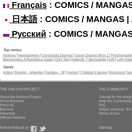
Français
: COMICS / MANGA
日本語
: COMICS / MANGAS 
Русский
: COMICS / MANGA
Top comics
Amilova
Hemispheres
Chronoctis Express
Super Dragon Bros Z
Psychomant
Bienvenidos A República Gada
Only Two
Astaroth Y Bernadette
Edil
Leth Hat
Genre
Action
Design - Artworks
Fantasy - SF
Humor
Children's books
Romance
Se
THE AMILOVA PROJECT
THE COMMUNITY
About the Amilova Project
Tutorial for the reade
Press Reviews
Help the Community 
Press kit
FAQ
Banners
Virtual currency : th
Advertise
Terms of Use
Official Partners
Follow Amilova on
Sitemap