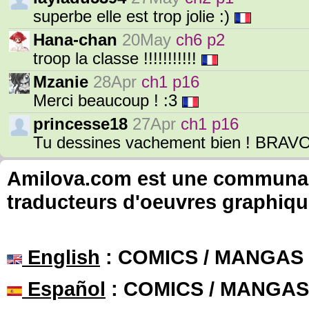
superbe elle est trop jolie :)
Hana-chan
20May
ch6 p2
troop la classe !!!!!!!!!!!
Mzanie
28Apr
ch1 p16
Merci beaucoup ! :3
princesse18
27Apr
ch1 p16
Tu dessines vachement bien ! BRAV
Amilova.com est une communauté
traducteurs d'oeuvres graphiqu
English
: COMICS / MANGAS
Español
: COMICS / MANGAS