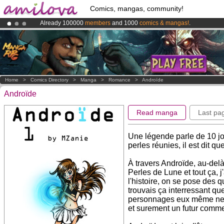
Comics, mangas, community!
Already 100000
members
and 1000
comics & mangas!
.
Premium membership from
3.95 euros
per month !
Get membership
Amilova
Kickstarter is now LIVE
!.
Home
>
Comics Directory
>
Manga
>
Romance
>
Androïde
Androïde
Read manga
Last pa
Une légende parle de 10 j
perles réunies, il est dit qu
À travers Androïde, au-delà
Perles de Lune et tout ça, j'
l'histoire, on se pose des
trouvais ça interressant que
personnages eux même ne so
et surement un futur comme