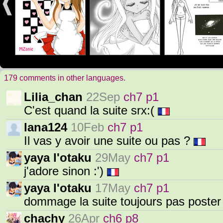
179 comments in other languages.
Lilia_chan
22Sep
ch7 p1
C'est quand la suite srx:(
lana124
10Feb
ch7 p1
Il vas y avoir une suite ou pas ?
yaya l'otaku
29May
ch7 p1
j'adore sinon :')
yaya l'otaku
17May
ch7 p1
dommage la suite toujours pas poster
chachy
26Apr
ch6 p8