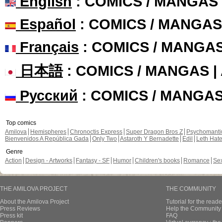
English
: COMICS / MANGAS
Español
: COMICS / MANGAS
Français
: COMICS / MANGA
日本語
: COMICS / MANGAS 
Русский
: COMICS / MANGA
Top comics
Amilova
Hemispheres
Chronoctis Express
Super Dragon Bros Z
Psychomant
Bienvenidos A República Gada
Only Two
Astaroth Y Bernadette
Edil
Leth Hat
Genre
Action
Design - Artworks
Fantasy - SF
Humor
Children's books
Romance
Se
THE AMILOVA PROJECT
THE COMMUNITY
About the Amilova Project
Tutorial for the reade
Press Reviews
Help the Community 
Press kit
FAQ