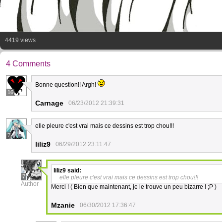
4419 views
4 Comments
Bonne question!! Argh!
16
Carnage
06/23/2012 21:39:31
elle pleure c'est vrai mais ce dessins est trop chou!!!
7
liliz9
06/29/2012 23:11:47
liliz9
said:
7
elle pleure c'est vrai mais ce dessins est trop chou!!!
Author
Merci ! ( Bien que maintenant, je le trouve un peu bizarre ! ;P )
Mzanie
06/30/2012 17:36:47