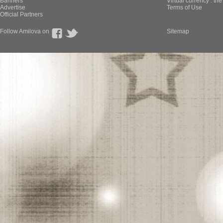
Banners
Virtual currency : th
Advertise
Terms of Use
Official Partners
Follow Amilova on
Sitemap