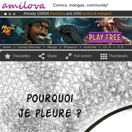
Comics, mangas, community!
Already 100000
members
and 1000
comics & mangas!
.
Premium membership from
3.95 euros
per month !
Get membership
Amilova
Kickstarter is now LIVE
!.
Home
>
Comics Directory
>
Manga
>
Romance
>
Androïde
>
Ch. 6
>
P. 8
Favourites
Share
Full screen
Thumbnails