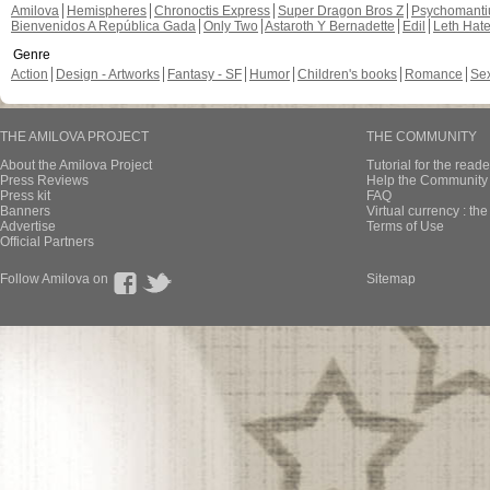
Amilova
Hemispheres
Chronoctis Express
Super Dragon Bros Z
Psychomant
Bienvenidos A República Gada
Only Two
Astaroth Y Bernadette
Edil
Leth Hat
Genre
Action
Design - Artworks
Fantasy - SF
Humor
Children's books
Romance
Se
THE AMILOVA PROJECT
THE COMMUNITY
About the Amilova Project
Tutorial for the reade
Press Reviews
Help the Community 
Press kit
FAQ
Banners
Virtual currency : th
Advertise
Terms of Use
Official Partners
Follow Amilova on
Sitemap