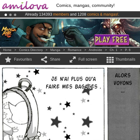
Comics, mangas, community!
Already 134393
members
and 1208
comics & mangas!
.
Amilova
Kickstarter is now LIVE
!.
Premium membership from
3.95 euros
per month !
Get membership
Home
>
Comics Directory
>
Manga
>
Romance
>
Androïde
>
Ch. 1
>
P. 6
Favourites
Share
Full screen
Thumbnails