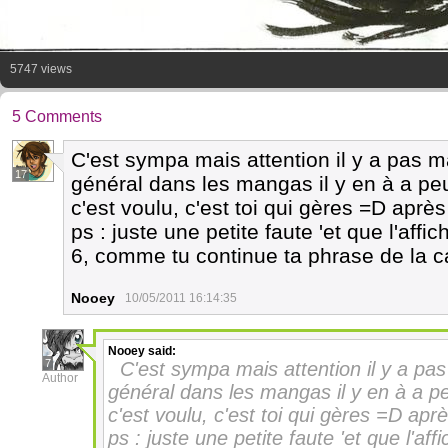
5747 views
5 Comments
C'est sympa mais attention il y a pas 
17
général dans les mangas il y en à a peu
c'est voulu, c'est toi qui gères =D aprè
ps : juste une petite faute 'et que l'affi
6, comme tu continue ta phrase de la c
Nooey
10/05/2011 16:14:35
Nooey
said:
7
C'est sympa mais attention il y a pa
Author
général dans les mangas il y en à a pe
c'est voulu, c'est toi qui gères =D ap
ps : juste une petite faute 'et que l'af