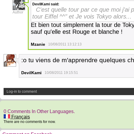
DevilKami
said:
7
C'est quelle tour par ce que moi j'ai
Author
tour Eiffel ^^" et Je vois Tokyo alors...
Et bien tout simplement la tour de Tokyo
sauf qu'elle est Rouge et blanche !
Mzanie
10/08/2011 13:12:13
:o tu viens de m'apprendre quelques c
7
DevilKami
10/08/2011 19:15:51
Log-in to comment
0 Comments In Other Languages.
Français
There are no comments for now.