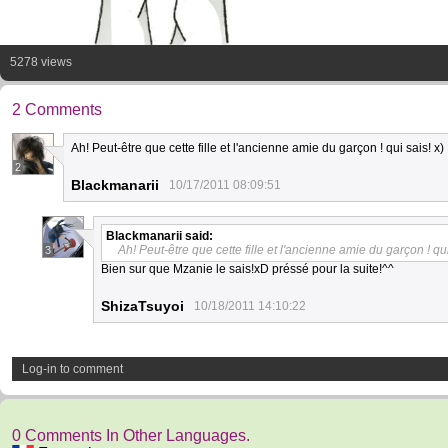
5278 views
2 Comments
Ah! Peut-être que cette fille et l'ancienne amie du garçon ! qui sais! x)
2
Blackmanarii
10/17/2011 08:09:51
Blackmanarii
said:
Ah! Peut-être que cette fille et l'ancienne amie du garçon ! qui
3
Bien sur que Mzanie le sais!xD préssé pour la suite!^^
ShizaTsuyoi
10/18/2011 14:10:22
Log-in to comment
0 Comments In Other Languages.