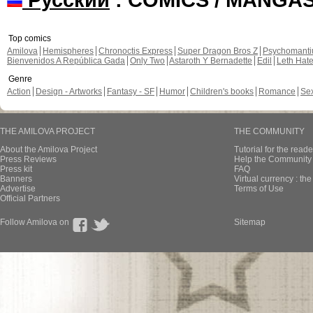
Top comics
Amilova
Hemispheres
Chronoctis Express
Super Dragon Bros Z
Psychomant
Bienvenidos A República Gada
Only Two
Astaroth Y Bernadette
Edil
Leth Hat
Genre
Action
Design - Artworks
Fantasy - SF
Humor
Children's books
Romance
Se
THE AMILOVA PROJECT
THE COMMUNITY
About the Amilova Project
Tutorial for the reade
Press Reviews
Help the Community 
Press kit
FAQ
Banners
Virtual currency : th
Advertise
Terms of Use
Official Partners
Follow Amilova on
Sitemap