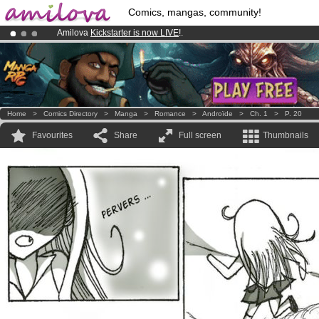
Comics, mangas, community!
Amilova
Kickstarter is now LIVE
!.
Premium membership from
3.95 euros
per month !
Get membership
Already 100000
members
and 1000
comics & mangas!
.
Home
>
Comics Directory
>
Manga
>
Romance
>
Androïde
>
Ch. 1
>
P. 20
Favourites
Share
Full screen
Thumbnails