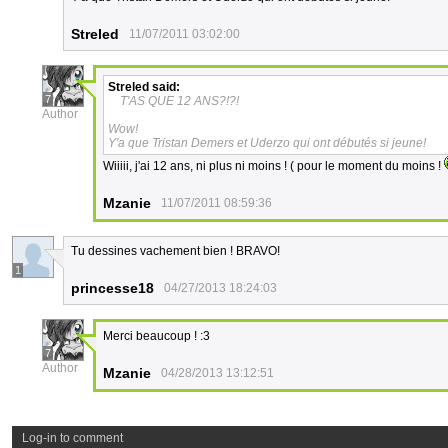
Streled
11/07/2011 03:02:00
Streled
said:
7
T'AS QUE 12 ANS?!?!
Author
Wow!
Y'a que Tristan Demers et Uderzo qui ont débutés si jeune!
Wiiiii, j'ai 12 ans, ni plus ni moins ! ( pour le moment du moins !
Mzanie
11/07/2011 08:59:36
Tu dessines vachement bien ! BRAVO!
1
princesse18
04/27/2013 18:24:03
Merci beaucoup ! :3
7
Author
Mzanie
04/28/2013 13:12:51
Log-in to comment