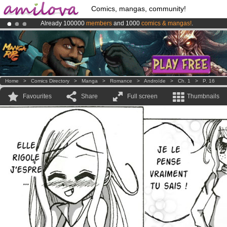
Comics, mangas, community!
Already 100000
members
and 1000
comics & mangas!
.
Premium membership from
3.95 euros
per month !
Get membership
Amilova
Kickstarter is now LIVE
!.
Home
>
Comics Directory
>
Manga
>
Romance
>
Androïde
>
Ch. 1
>
P. 16
Favourites
Share
Full screen
Thumbnails