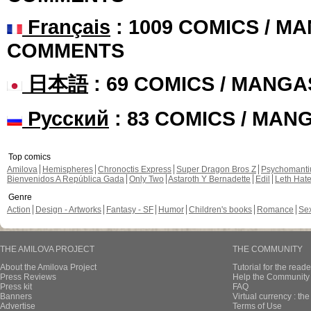
Français
: 1009 COMICS / MA
COMMENTS
日本語
: 69 COMICS / MANGA
Русский
: 83 COMICS / MAN
Top comics
Amilova
Hemispheres
Chronoctis Express
Super Dragon Bros Z
Psychomant
Bienvenidos A República Gada
Only Two
Astaroth Y Bernadette
Edil
Leth Hat
Genre
Action
Design - Artworks
Fantasy - SF
Humor
Children's books
Romance
Se
THE AMILOVA PROJECT
THE COMMUNITY
About the Amilova Project
Tutorial for the reade
Press Reviews
Help the Community 
Press kit
FAQ
Banners
Virtual currency : th
Advertise
Terms of Use