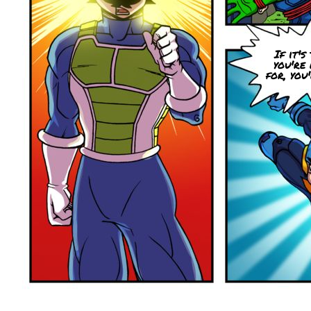
If it's
you're
for, you'