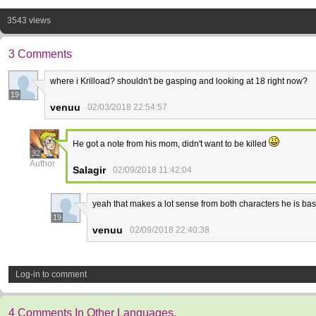
3543 views
3 Comments
where i Krilload? shouldn't be gasping and looking at 18 right now?
19
venuu
02/03/2018 22:54:57
He got a note from his mom, didn't want to be killed
32
Author
Salagir
02/09/2018 11:42:04
yeah that makes a lot sense from both characters he is b
19
venuu
02/09/2018 22:40:38
Log-in to comment
4 Comments In Other Languages.