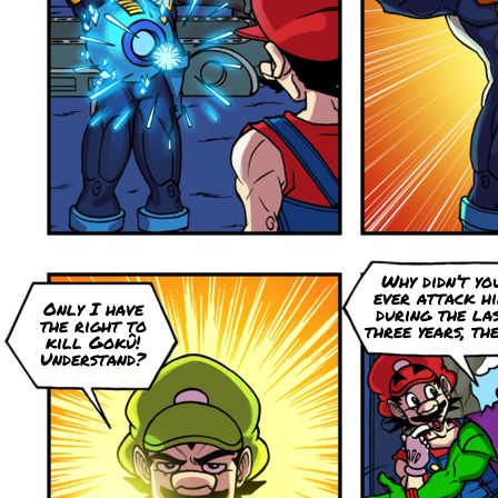
Why didn’t yo
ever attack h
Only I have
during the la
the right to
three years, th
kill Gokû!
Understand?