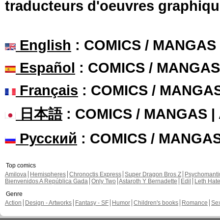
traducteurs d'oeuvres graphiqu
English
: COMICS / MANGAS
Español
: COMICS / MANGAS
Français
: COMICS / MANGA
日本語
: COMICS / MANGAS 
Русский
: COMICS / MANGA
Top comics
Amilova
Hemispheres
Chronoctis Express
Super Dragon Bros Z
Psychomant
Bienvenidos A República Gada
Only Two
Astaroth Y Bernadette
Edil
Leth Hat
Genre
Action
Design - Artworks
Fantasy - SF
Humor
Children's books
Romance
Se