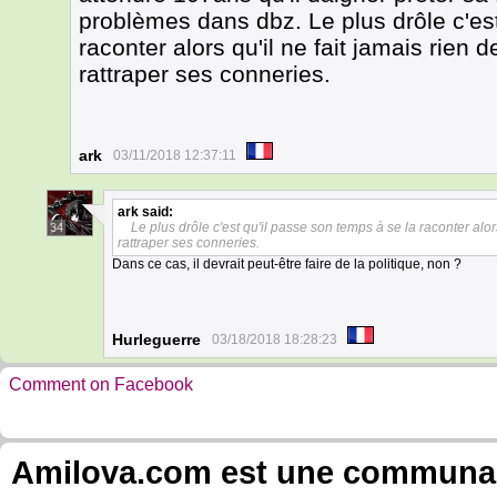
problèmes dans dbz. Le plus drôle c'est
raconter alors qu'il ne fait jamais rien d
rattraper ses conneries.
ark
03/11/2018 12:37:11
ark
said:
Le plus drôle c'est qu'il passe son temps à se la raconter alors 
34
rattraper ses conneries.
Dans ce cas, il devrait peut-être faire de la politique, non ?
Hurleguerre
03/18/2018 18:28:23
Comment on Facebook
Amilova.com est une communauté