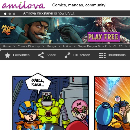
Comics, mangas, community!
Amilova
Kickstarter is now LIVE
!.
Premium membership from
3.95 euros
per month !
Get membership
Already 100000
members
and 1000
comics & mangas!
.
Home
>
Comics Directory
>
Manga
>
Action
>
Super Dragon Bros Z
>
Ch. 20
>
Favourites
Share
Full screen
Thumbnails
Well,
then...