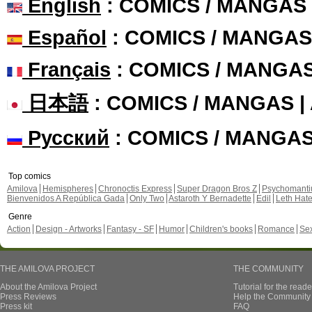
English
: COMICS / MANGAS
Español
: COMICS / MANGAS
Français
: COMICS / MANGA
日本語
: COMICS / MANGAS 
Русский
: COMICS / MANGA
Top comics
Amilova
Hemispheres
Chronoctis Express
Super Dragon Bros Z
Psychomant
Bienvenidos A República Gada
Only Two
Astaroth Y Bernadette
Edil
Leth Hat
Genre
Action
Design - Artworks
Fantasy - SF
Humor
Children's books
Romance
Se
THE AMILOVA PROJECT
THE COMMUNITY
About the Amilova Project
Tutorial for the reade
Press Reviews
Help the Community 
Press kit
FAQ