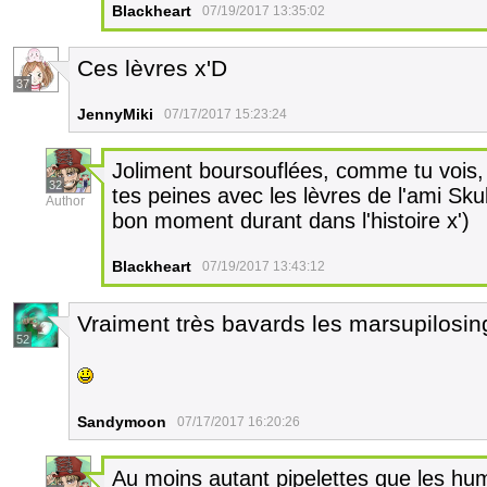
Blackheart
07/19/2017 13:35:02
Ces lèvres x'D
37
JennyMiki
07/17/2017 15:23:24
Joliment boursouflées, comme tu vois, 
32
tes peines avec les lèvres de l'ami Skul
Author
bon moment durant dans l'histoire x')
Blackheart
07/19/2017 13:43:12
Vraiment très bavards les marsupilosing
52
Sandymoon
07/17/2017 16:20:26
Au moins autant pipelettes que les hu