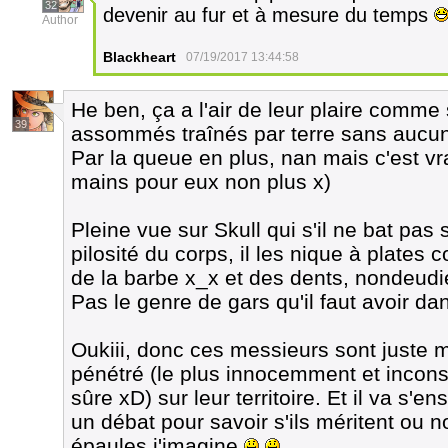
32
devenir au fur et à mesure du temps
Author
Blackheart
07/19/2017 13:44:58
He ben, ça a l'air de leur plaire comm
39
assommés traînés par terre sans aucun
Par la queue en plus, nan mais c'est vrai
mains pour eux non plus x)
Pleine vue sur Skull qui s'il ne bat pas 
pilosité du corps, il les nique à plates 
de la barbe x_x et des dents, nondeudi
Pas le genre de gars qu'il faut avoir d
Oukiii, donc ces messieurs sont juste 
pénétré (le plus innocemment et incon
sûre xD) sur leur territoire. Et il va s'e
un débat pour savoir s'ils méritent ou no
épaules j'imagine