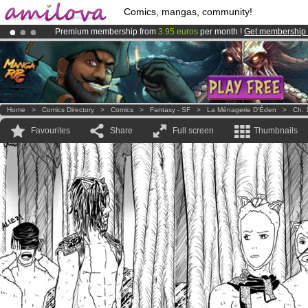
Comics, mangas, community!
Premium membership from
3.95 euros
per month !
Get membership
Already 100000
members
and 1000
comics & mangas!
.
Amilova
Kickstarter is now LIVE
!.
Home
>
Comics Directory
>
Comics
>
Fantasy - SF
>
La Ménagerie D'Éden
>
Ch. 
Favourites
Share
Full screen
Thumbnails