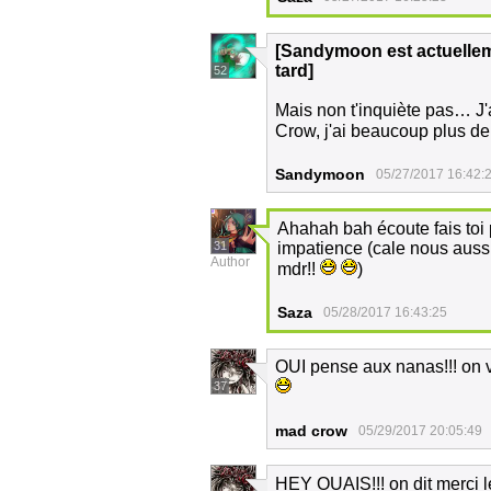
[Sandymoon est actuelleme
tard]
52
Mais non t'inquiète pas… J'
Crow, j'ai beaucoup plus de
Sandymoon
05/27/2017 16:42:
Ahahah bah écoute fais toi 
31
impatience (cale nous auss
Author
mdr!!
)
Saza
05/28/2017 16:43:25
OUI pense aux nanas!!! on v
37
mad crow
05/29/2017 20:05:49
HEY OUAIS!!! on dit merci le