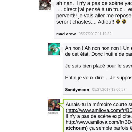
ah nan, il n'y a pas de scène ya
37
.... direct j'ai pensé à un truc...
perverti!! je vais aller me repo
seront chastes.... Adieu!!
mad crow
05/27/2017 11:12:32
Ah non ! Ah non non non ! Un e
52
de cet état. Donc inutile de par
Je suis bien placé pour le savo
Enfin je veux dire… Je suppo
Sandymoon
05/27/2017 13:06:57
Aurais-tu la mémoire courte 
31
(
http://www.amilova.com/fr/BD
Author
il n'y a pas de scène explicite
http://www.amilova.com/fr/BD
atchoum
) ça semble parfois 