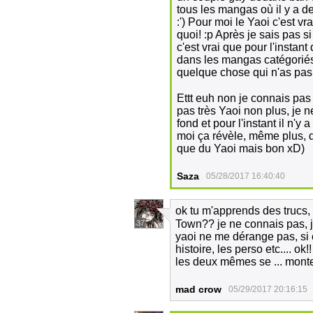
tous les mangas où il y a d
:') Pour moi le Yaoi c'est 
quoi! :p Après je sais pas si
c'est vrai que pour l'instan
dans les mangas catégoriés
quelque chose qui n'as pas 
Ettt euh non je connais pa
pas très Yaoi non plus, je ne
fond et pour l'instant il n'y
moi ça révèle, même plus, d
que du Yaoi mais bon xD)
Saza
05/28/2017 16:40:40
ok tu m'apprends des trucs, c
Town?? je ne connais pas, je 
37
yaoi ne me dérange pas, si c'
histoire, les perso etc.... ok
les deux mêmes se ... monter
mad crow
05/29/2017 20:16:15