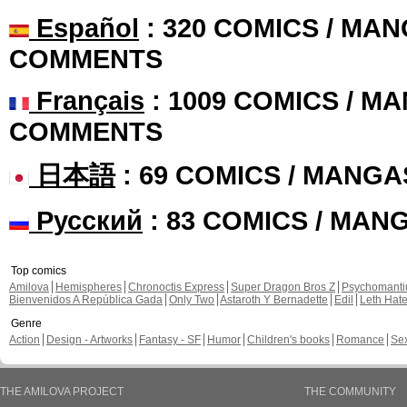
Español
: 320 COMICS / MAN
COMMENTS
Français
: 1009 COMICS / MA
COMMENTS
日本語
: 69 COMICS / MANGA
Русский
: 83 COMICS / MAN
Top comics
Amilova
Hemispheres
Chronoctis Express
Super Dragon Bros Z
Psychomant
Bienvenidos A República Gada
Only Two
Astaroth Y Bernadette
Edil
Leth Hat
Genre
Action
Design - Artworks
Fantasy - SF
Humor
Children's books
Romance
Se
THE AMILOVA PROJECT
THE COMMUNITY