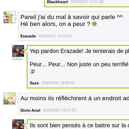
Blackheart
05/23/2017 14:21:38
Pareil j'ai du mal à savoir qui parle ^^
36
Hé ben alors, on a peur ?
Erazade
05/22/2017 15:16:24
Yep pardon Erazade! Je tenterais de p
31
Author
Peur... Peur... Non juste un peu terrif
:p
Saza
05/22/2017 18:49:50
Au moins ils réfléchirent à un endroit a
27
Divin Anel
05/22/2017 15:17:52
Ils sont bien pensés à ce battre sur la