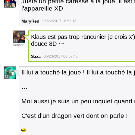
Juste un petite caresse à la joue, il est t
37
l'appareille XD
MaryRed
05/22/2017 18:52:16
Klaus est pas trop rancunier je crois x')
31
douce 8D ~~
Author
Saza
05/23/2017 00:57:45
Il lui a touché la joue ! Il lui a touché la 
52
…
Moi aussi je suis un peu inquiet quan
C'est d'un dragon vert dont on parle !