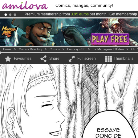
Comics, mangas, community!
Premium membership from
3.95 euros
per month !
Get membership
Already 100000
members
and 1000
comics & mangas!
.
Amilova
Kickstarter is now LIVE
!.
Home
>
Comics Directory
>
Comics
>
Fantasy - SF
>
La Ménagerie D'Éden
>
Ch. 
Favourites
Share
Full screen
Thumbnails