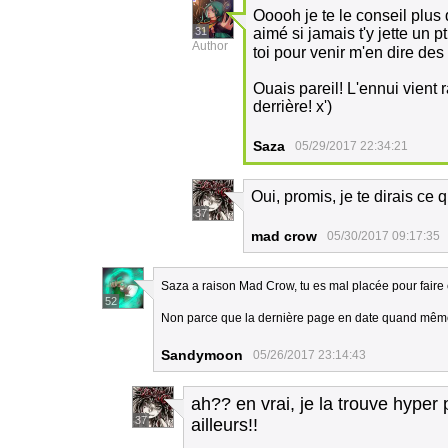
Ooooh je te le conseil plu
31
aimé si jamais t'y jette un pt
Author
toi pour venir m'en dire des
Ouais pareil! L'ennui vient
derrière! x')
Saza
05/29/2017 22:34:21
Oui, promis, je te dirais ce 
37
mad crow
05/30/2017 09:17:35
Saza a raison Mad Crow, tu es mal placée pour faire
52
Non parce que la dernière page en date quand m
Sandymoon
05/26/2017 23:14:43
ah?? en vrai, je la trouve hyper p
37
ailleurs!!