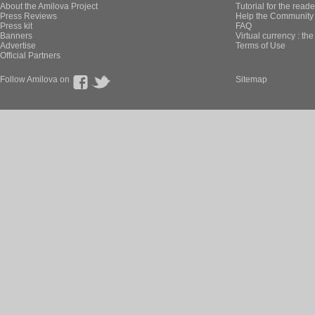
About the Amilova Project
Tutorial for the reade
Press Reviews
Help the Community 
Press kit
FAQ
Banners
Virtual currency : th
Advertise
Terms of Use
Official Partners
Follow Amilova on
Sitemap