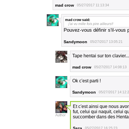
mad crow
05/27/2017 11:13:34
mad crow
said:
j'ai vu mille fois pire ailleurs!!
52
Pouvez-vous définir s'il-vous pl
Sandymoon
05/27/2017 13:05:21
Tape hentai sur ton clavier...
37
mad crow
05/27/2017 14:08:13
Ok c'est parti !
52
Sandymoon
05/27/2017 14:12:
Et c'est ainsi que nous av
31
fut, celui qui naquit, celui 
Author
succomber dans des Hentai
Saza
05/27/2017 16:25:23