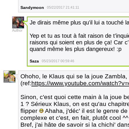
Sandymoon
05/22/2017 21:41:11
Je dirais même plus qu'il lui a touché l
31
Author
Yep et tu as tout à fait raison de t’in
raisons qui soient en plus de ça! Car c
quand même les plus dangereux! :p
Saza
05/23/2017 00:59:46
Ohoho, le Klaus qui se la joue Zambla,
21
(ref:
https://www.youtube.com/watch?v
Sinon, c'est quoi cette main à la jou
1 ? Sérieux Klaus, on est qu'au chapitr
flipper
Ahaha, j'déc' il est le genre de
complexe et c'est, en fait, plutôt cool ^^
Bref, j'ai hâte de savoir si la chichi' da