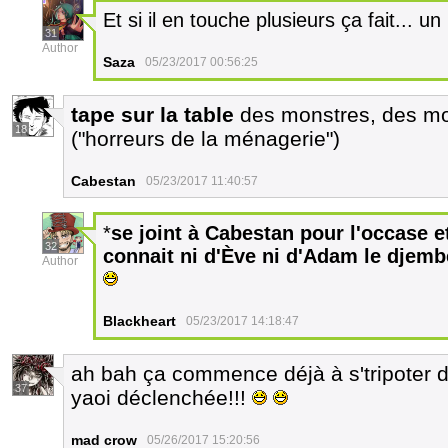
Et si il en touche plusieurs ça fait... u
31
Author
Saza
05/23/2017 00:56:25
tape sur la table
des monstres, des mon
18
("horreurs de la ménagerie")
Cabestan
05/23/2017 11:40:57
*
se joint à Cabestan pour l'occase et 
32
connait ni d'Ève ni d'Adam le djemb
Author
Blackheart
05/23/2017 14:18:47
ah bah ça commence déjà à s'tripoter d
37
yaoi déclenchée!!!
mad crow
05/26/2017 15:20:56