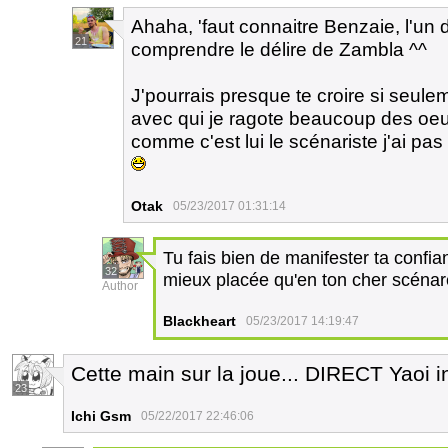
Ahaha, 'faut connaitre Benzaie, l'un
21
comprendre le délire de Zambla ^^
J'pourrais presque te croire si seule
avec qui je ragote beaucoup des oeuv
comme c'est lui le scénariste j'ai pas
Otak
05/23/2017 01:31:14
Tu fais bien de manifester ta confia
32
mieux placée qu'en ton cher scéna
Author
Blackheart
05/23/2017 14:19:47
Cette main sur la joue... DIRECT Yaoi in
23
Ichi Gsm
05/22/2017 22:46:06