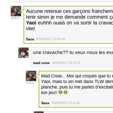
Aucune retenue ces garçons franchemen
31
tenir sinon je me demande comment ça 
Author
Yaoi
euhhh ouais on va sortir la cravac
vite!
Saza
05/26/2017 17:07:44
une cravache?? tu veux nous les exci
37
mad crow
05/26/2017 20:11:20
Mad Crow... Moi qui croyais que tu 
31
Yaoi, mais tu en met dans TLW dern
Author
planche, puis tu me parles d’excitat
ton jeu!!
Saza
05/26/2017 23:11:42