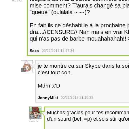
Author
mise comment? T'aurais changé sa plac
"queue" (oulalala ~~~)?
En fait ils ce déshabille à la prochaine
dra...//CENSURE// Nan mais en vrai Kla
qui n'as pas de barbe mouahahahah!!
Saza
05/22/2017 18:47:34
je te montre ca sur Skype dans la soi
37
c'est tout con.
Mdrrr x'D
JennyMiki
05/22/2017 21:15:38
Muchas gracias pour tes recommand
32
d'un sourd (beh =p) et sois sûr qu'
Author