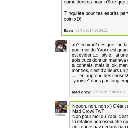
coïncidences pour n'être que d
T'inquiète pour tes esprits pe
coin xD!
Saza
05/27/2017 16:24:11
ah? en vrai? des que l'on fa
pour moi du Yaoi c'est quand
37
est évident..;;;; style, j'ai 
trois trucs dont un manhwa q
tu connais, mais là, ok, men
montres, c'est d'ailleurs un pe
.... j'en apprend des choses
"yaoiste" dans pas longtemps 
mad crow
05/28/2017 08:53:38
Nooon, non, non x') C'était
31
Mad Crow! TwT
Author
Non pour moi du Yaoi, c'est
la relation homosexuelle qu'i
un couple gay dedans bah ç