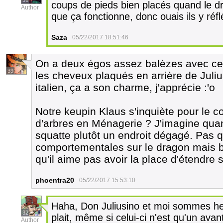
31
coups de pieds bien placés quand le dr
Author
que ça fonctionne, donc ouais ils y ré
Saza
05/22/2017 18:51:46
On a deux égos assez balèzes avec ces 
39
les cheveux plaqués en arrière de Juliu
italien, ça a son charme, j'apprécie :'o
Notre keupin Klaus s'inquiète pour le co
d'arbres en Ménagerie ? J'imagine qu
squatte plutôt un endroit dégagé. Pas qu
comportementales sur le dragon mais 
qu'il aime pas avoir la place d'étendre 
phoentra20
05/22/2017 15:53:10
Haha, Don Juliusino et moi sommes he
32
plait, même si celui-ci n'est qu'un avan
Author