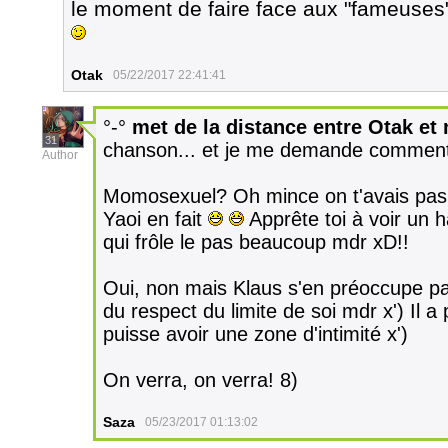
le moment de faire face aux "fameuses
Otak
05/22/2017 22:41:41
°-°
met de la distance entre Otak e
31
chanson... et je me demande comment t
Author
Momosexuel? Oh mince on t'avais pas
Yaoi en fait
Apprête toi à voir un 
qui frôle le pas beaucoup mdr xD!!
Oui, non mais Klaus s'en préoccupe pa
du respect du limite de soi mdr x') Il 
puisse avoir une zone d'intimité x')
On verra, on verra! 8)
Saza
05/23/2017 01:13:02