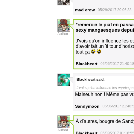
37
mad crow
05/29/2017 20:06:38
*
remercie le piaf en passa
32
sexy'mangaesques depui
Author
J'vois qu'on influence les es
d'avoir fait un 'ti tour d'hor
tout ça
Blackheart
06/06/2017 21:40:1
Blackheart
said:
52
J'vois qu'on influence les esprits pa
Maiseuh non ! Même pas v
Sandymoon
06/06/2017 21:48:
À d'autres, bougre de San
32
Author
Blackheart
06/09/2017 01:16:5