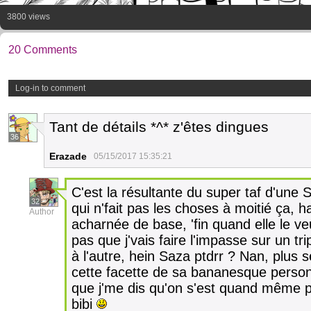
3800 views
20 Comments
Log-in to comment
Tant de détails *^* z'êtes dingues
36
Erazade
05/15/2017 15:35:21
C'est la résultante du super taf d'une 
32
qui n'fait pas les choses à moitié ça, h
Author
acharnée de base, 'fin quand elle le ve
pas que j'vais faire l'impasse sur un tr
à l'autre, hein Saza ptdrr ? Nan, plus 
cette facette de sa bananesque personna
que j'me dis qu'on s'est quand même pa
bibi