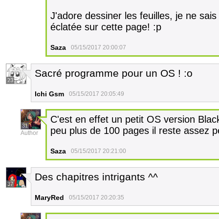
J'adore dessiner les feuilles, je ne sai
éclatée sur cette page! :p
Saza
05/15/2017 20:00:07
Sacré programme pour un OS ! :o
23
Ichi Gsm
05/15/2017 20:05:49
C'est en effet un petit OS version Blac
31
peu plus de 100 pages il reste assez p
Author
Saza
05/15/2017 20:21:00
Des chapitres intrigants ^^
37
MaryRed
05/15/2017 20:20:35