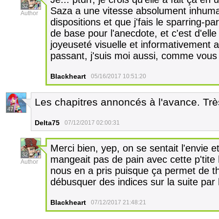
32
Saza a une vitesse absolument inhuma
Author
dispositions et que j'fais le sparring-p
de base pour l'anecdote, et c'est d'elle
joyeuseté visuelle et informativement 
passant, j'suis moi aussi, comme vous
Blackheart
05/16/2017 10:51:20
Les chapitres annoncés à l'avance. Très
47
Delta75
07/12/2017 02:00:31
Merci bien, yep, on se sentait l'envie 
32
mangeait pas de pain avec cette p'tite h
Author
nous en a pris puisque ça permet de th
débusquer des indices sur la suite par l
Blackheart
07/12/2017 21:48:21