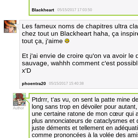
Blackheart
05/15/2017 17:03:50
Les fameux noms de chapitres ultra cla
39
chez tout un Blackheart haha, ça inspir
tout ça, j'aime
Et j'ai envie de croire qu'on va avoir le
sauvage, wahhh comment c'est possible
x'D
phoentra20
05/15/2017 15:40:38
Ptdrrr, t'as vu, on sent la patte mine de
32
long sans trop en dévoiler pour autant, 
Author
une certaine ratone de mon cœur qui a 
plus annonciateurs de cataclysmes et 
juste déments et tellement en adéquat
comme prononcées à la volée des amis 