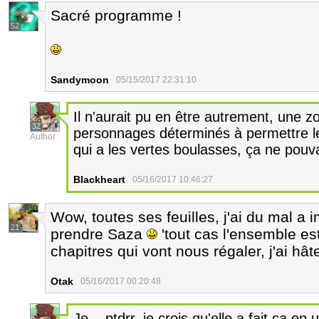
Sacré programme !
52
Sandymoon
05/15/2017 22:31:10
Il n'aurait pu en être autrement, une
32
personnages déterminés à permettre l
Author
qui a les vertes boulasses, ça ne pouv
Blackheart
05/16/2017 10:46:27
Wow, toutes ses feuilles, j'ai du mal a 
21
prendre Saza
'tout cas l'ensemble e
chapitres qui vont nous régaler, j'ai hât
Otak
05/16/2017 00:20:48
Je... ptdrr, je crois qu'elle a fait ça en u