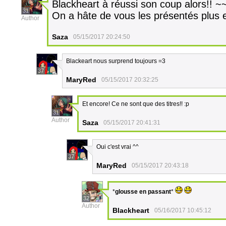
Blackheart à réussi son coup alors!! ~
31
On a hâte de vous les présentés plus e
Author
Saza
05/15/2017 20:24:50
Blackeart nous surprend toujours =3
37
MaryRed
05/15/2017 20:32:25
Et encore! Ce ne sont que des titres!! :p
31
Author
Saza
05/15/2017 20:41:31
Oui c'est vrai ^^
37
MaryRed
05/15/2017 20:43:18
*
glousse en passant
*
32
Author
Blackheart
05/16/2017 10:45:12