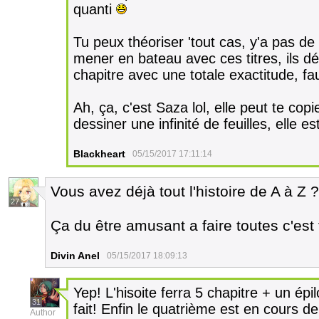
quanti
Tu peux théoriser 'tout cas, y'a pas d
mener en bateau avec ces titres, ils d
chapitre avec une totale exactitude, fa
Ah, ça, c'est Saza lol, elle peut te copi
dessiner une infinité de feuilles, elle e
Blackheart
05/15/2017 17:11:14
Vous avez déjà tout l'histoire de A à Z ?
27
Ça du être amusant a faire toutes c'est 
Divin Anel
05/15/2017 18:09:13
Yep! L'hisoite ferra 5 chapitre + un épi
31
fait! Enfin le quatrième est en cours de
Author