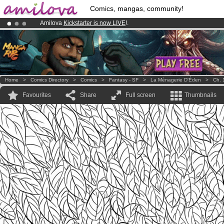
Comics, mangas, community!
Amilova
Kickstarter is now LIVE
!.
Already 100000
members
and 1000
comics & mangas!
.
Premium membership from
3.95 euros
per month !
Get membership
Home
>
Comics Directory
>
Comics
>
Fantasy - SF
>
La Ménagerie D'Éden
>
Ch. 
Favourites
Share
Full screen
Thumbnails