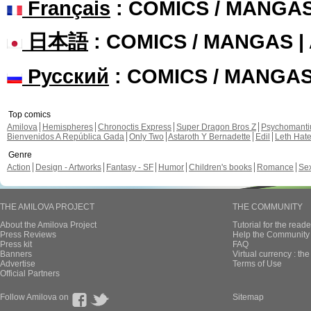
Français
: COMICS / MANGA
日本語
: COMICS / MANGAS 
Русский
: COMICS / MANGA
Top comics
Amilova
Hemispheres
Chronoctis Express
Super Dragon Bros Z
Psychomant
Bienvenidos A República Gada
Only Two
Astaroth Y Bernadette
Edil
Leth Hat
Genre
Action
Design - Artworks
Fantasy - SF
Humor
Children's books
Romance
Se
THE AMILOVA PROJECT
THE COMMUNITY
About the Amilova Project
Tutorial for the reade
Press Reviews
Help the Community 
Press kit
FAQ
Banners
Virtual currency : th
Advertise
Terms of Use
Official Partners
Follow Amilova on
Sitemap