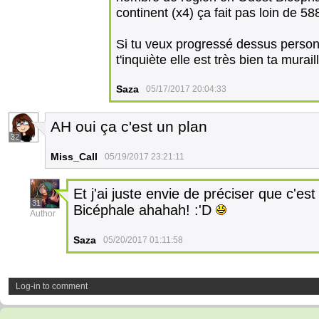
continent (x4) ça fait pas loin de 5
Si tu veux progressé dessus perso
t'inquiète elle est très bien ta murail
Saza
05/17/2017 20:04:33
AH oui ça c'est un plan
32
Miss_Call
05/19/2017 23:21:11
Et j'ai juste envie de préciser que c'es
31
Bicéphale ahahah! :'D
Author
Saza
05/20/2017 01:11:58
Log-in to comment