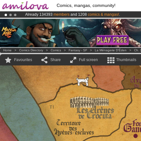
Comics, mangas, community!
Already 134393
members
and 1208
comics & mangas!
.
Premium membership from
3.95 euros
per month !
Get membership
Amilova
Kickstarter is now LIVE
!.
Home
>
Comics Directory
>
Comics
>
Fantasy - SF
>
La Ménagerie D'Éden
>
Ch. 
Favourites
Share
Full screen
Thumbnails