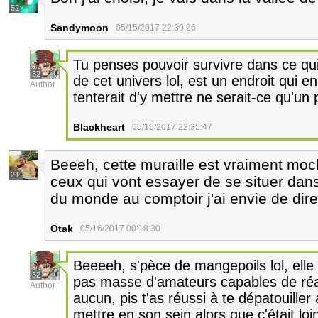
52
Sandymoon
05/15/2017 22:30:26
Tu penses pouvoir survivre dans ce qui,
32
de cet univers lol, est un endroit qui 
Author
tenterait d'y mettre ne serait-ce qu'un
Blackheart
05/15/2017 22:35:47
Beeeh, cette muraille est vraiment moch
21
ceux qui vont essayer de se situer dans 
du monde au comptoir j'ai envie de dire
Otak
05/16/2017 00:18:30
Beeeeh, s'pèce de mangepoils lol, elle e
32
pas masse d'amateurs capables de réali
Author
aucun, pis t'as réussi à te dépatouiller
mettre en son sein alors que c'était loin