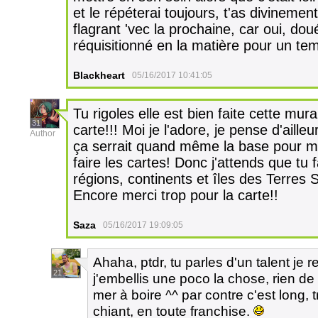
et le répéterai toujours, t'as divinemen
flagrant 'vec la prochaine, car oui, dou
réquisitionné en la matière pour un te
Blackheart
05/16/2017 10:41:05
Tu rigoles elle est bien faite cette mur
31
carte!!! Moi je l'adore, je pense d'aille
Author
ça serrait quand même la base pour moi
faire les cartes! Donc j'attends que tu
régions, continents et îles des Terres S
Encore merci trop pour la carte!!
Saza
05/16/2017 19:09:05
Ahaha, ptdr, tu parles d'un talent je r
21
j'embellis une poco la chose, rien de
mer à boire ^^ par contre c'est long, t
chiant, en toute franchise.