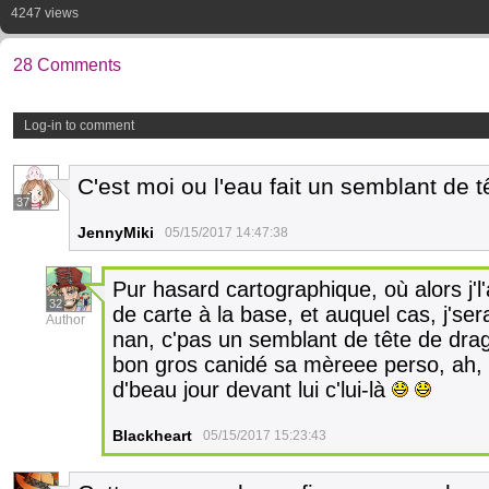
4247 views
28 Comments
Log-in to comment
C'est moi ou l'eau fait un semblant de 
37
JennyMiki
05/15/2017 14:47:38
Pur hasard cartographique, où alors j'l
32
de carte à la base, et auquel cas, j's
Author
nan, c'pas un semblant de tête de drago
bon gros canidé sa mèreee perso, ah, le
d'beau jour devant lui c'lui-là
Blackheart
05/15/2017 15:23:43