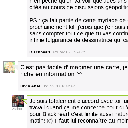
n'empêche qu'on va voir quelques uns d
cités au cours de discussions géopoli
PS : ça fait partie de cette myriade d
prochainement lol, j'crois que j'en sui
sans compter tout ce que tu vas conti
infinie fulgurance de dessinatrice qui c
Blackheart
05/15/2017 15:47:35
C'est pas facile d'imaginer une carte, je
27
riche en information ^^
Divin Anel
05/15/2017 18:06:03
Je suis totalement d'accord avec toi,
31
travail quand ça me concerne pour qu'e
Author
pour Blackheart c'est limite aussi nat
matin! x') Il faut lui reconnaître au moin