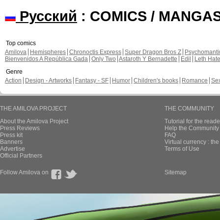
Русский
: COMICS / MANGA
Top comics
Amilova
Hemispheres
Chronoctis Express
Super Dragon Bros Z
Psychomant
Bienvenidos A República Gada
Only Two
Astaroth Y Bernadette
Edil
Leth Hat
Genre
Action
Design - Artworks
Fantasy - SF
Humor
Children's books
Romance
Se
THE AMILOVA PROJECT
THE COMMUNITY
About the Amilova Project
Tutorial for the reade
Press Reviews
Help the Community 
Press kit
FAQ
Banners
Virtual currency : th
Advertise
Terms of Use
Official Partners
Follow Amilova on
Sitemap