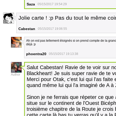
Saza
05/15/2017 19:54:29
Jolie carte ! :p Pas du tout le même coi
18
Cabestan
05/15/2017 19:06:55
Ah on est pas tellement éloignés si on prend compte de la gran
déjà :p
39
phoentra20
05/15/2017 19:13:38
Salut Cabestan! Ravie de te voir sur
31
Blackheart! Je suis super ravie de te voi
Author
Merci pour Otak, c'est lui qui l'as faite
quand même lui qui l'a imaginé de A à 
Sinon je ne ferrais que répeter ce que
situe sur le continent de l'Ouest Bicép
troisième chapitre de la Route je crois 
cette carte là bas tu verras qu'il y a 