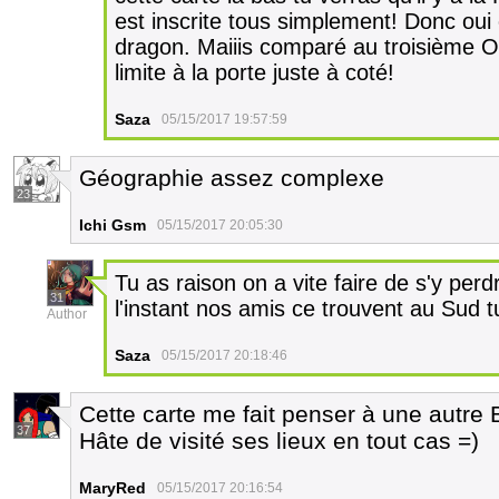
est inscrite tous simplement! Donc oui
dragon. Maiiis comparé au troisième OS
limite à la porte juste à coté!
Saza
05/15/2017 19:57:59
Géographie assez complexe
23
Ichi Gsm
05/15/2017 20:05:30
Tu as raison on a vite faire de s'y per
31
l'instant nos amis ce trouvent au Sud t
Author
Saza
05/15/2017 20:18:46
Cette carte me fait penser à une autre
37
Hâte de visité ses lieux en tout cas =)
MaryRed
05/15/2017 20:16:54