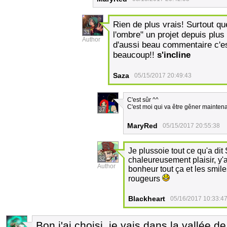
Rien de plus vrais! Surtout qu
31
l'ombre" un projet depuis plus
Author
d'aussi beau commentaire c'es
beaucoup!!
s'incline
Saza
05/15/2017 20:49:43
C'est sûr ^^
C'est moi qui va être gêner mainten
37
MaryRed
05/15/2017 20:55:38
Je plussoie tout ce qu'a dit 
32
chaleureusement plaisir, y'a
Author
bonheur tout ça et les smile
rougeurs
Blackheart
05/16/2017 10:33:4
Bon j'ai choisi, je vais dans la vallée