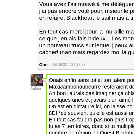
Vous avez l'air motivé à me déléguer l
j'ai pas encore voté pour, msieur le pr
en refaire, Blackheart le sait mais à 
En tout cas merci pour la muraille ma
ce que j'en ais fais hideux... Les mo
un nouveau trucs sur lequel j'peux a
cacher! (nan mais regardez moi la gue
Otak
05/16/2017 21:37:23
Ouais enfin sans toi et ton talent po
31
MaxiJambonaubeurre resteraient de
Author
Ah bon j'aurais pas imaginer ça chian
quelques unes et j'avais bien aimé l
On est en dictature ici, on laisse
8D! *ce souvient qu'elle est aussi 
En tout cas faudra pas non plus tro
tu as 7 territoires, donc si tu multi
nombre de région en Ouest Bicéphal