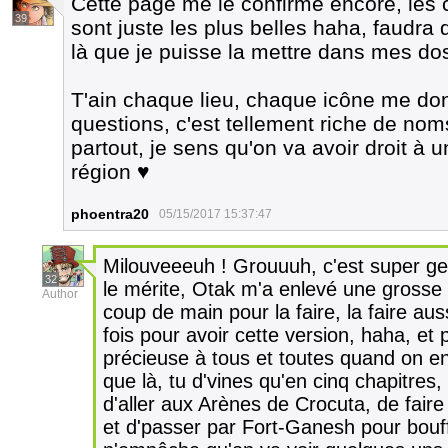
Cette page me le confirme encore, les 
39
sont juste les plus belles haha, faudra 
là que je puisse la mettre dans mes dos
T'ain chaque lieu, chaque icône me don
questions, c'est tellement riche de nom
partout, je sens qu'on va avoir droit à 
région ♥
phoentra20
05/15/2017 15:37:47
Milouveeeuh ! Grouuuh, c'est super gen
32
le mérite, Otak m'a enlevé une grosse 
Author
coup de main pour la faire, la faire aus
fois pour avoir cette version, haha, et
précieuse à tous et toutes quand on en 
que là, tu d'vines qu'en cinq chapitres
d'aller aux Arènes de Crocuta, de faire
et d'passer par Fort-Ganesh pour bouff