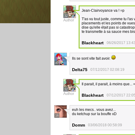
Jean-Clairvoyance va ! =p
32
T'as vu tout juste, comme tu l'as
Author
placements et les points de vues
dise qu'elle était pas si catas
te transmette à sa sauce mes biso
Blackheart
06/26/2017 13:4
Ils se sont vite fait avoir.
47
Delta75
07/12/2017 02:08:19
Il parait, il parait, à moins que... 
32
Author
Blackheart
07/12/2017 22:0
euh les mecs.. vous avez...
du ketchup sur la bouffe xD
16
Domm
03/06/2018 00:58:09