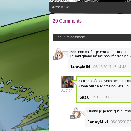
4256 views
20 Comments
Log-in to comment
Bon, bah voilà... je crois que l'histoire 
Ils sont quand même pas très très vigi
37
JennyMiki
06/12/2017 15:14:48
Oui désolée de vous avoir fait a
31
Oooh oui deux gros boulets... ou a
Author
Saza
06/12/2017 23:29:29
Quand je pense que tu m'ava
37
JennyMiki
06/13/2017 