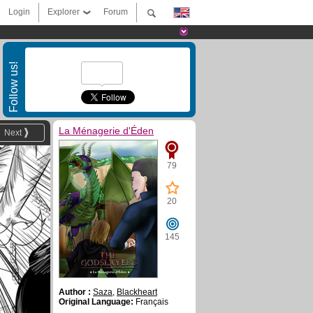
Login
Explorer
Forum
Follow us!
La Ménagerie d'Éden
Next
79
20
145
Author :
Saza
,
Blackheart
Original Language:
Français