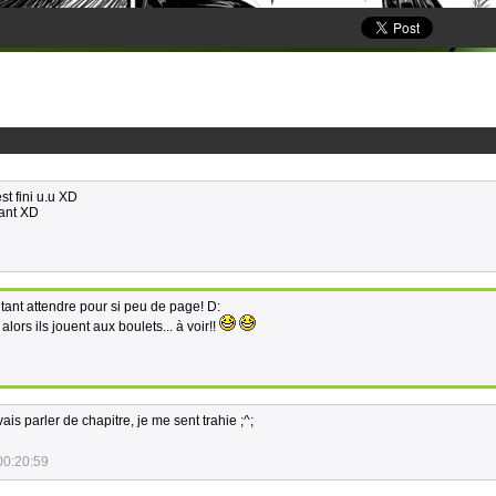
est fini u.u XD
lant XD
utant attendre pour si peu de page! D:
lors ils jouent aux boulets... à voir!!
is parler de chapitre, je me sent trahie ;^;
00:20:59