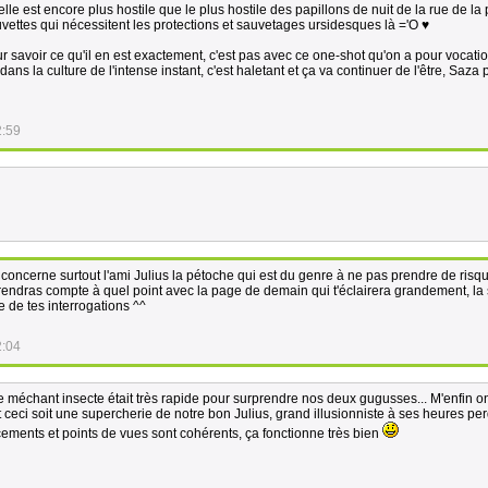
lle est encore plus hostile que le plus hostile des papillons de nuit de la rue de la 
vettes qui nécessitent les protections et sauvetages ursidesques là ='O ♥
avoir ce qu'il en est exactement, c'est pas avec ce one-shot qu'on a pour vocation
ans la culture de l'intense instant, c'est haletant et ça va continuer de l'être, Saza 
2:59
a concerne surtout l'ami Julius la pétoche qui est du genre à ne pas prendre de risq
te rendras compte à quel point avec la page de demain qui t'éclairera grandement, la
 de tes interrogations ^^
2:04
 le méchant insecte était très rapide pour surprendre nos deux gugusses... M'enfin o
t ceci soit une supercherie de notre bon Julius, grand illusionniste à ses heures pe
cements et points de vues sont cohérents, ça fonctionne très bien