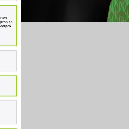
r les
 qu'on en
andjaro