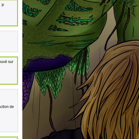
 :p
rouvé sur
action de