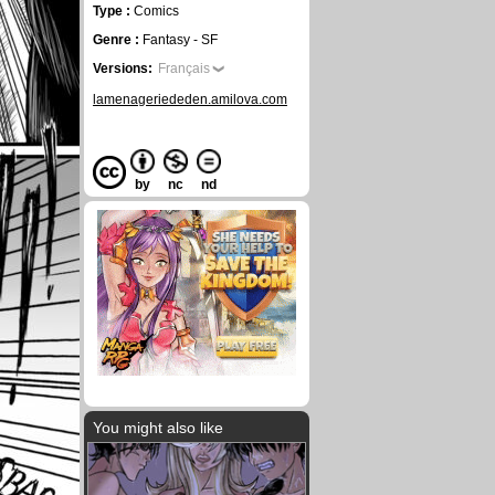
Type :
Comics
Genre :
Fantasy - SF
Versions:
Français
lamenageriededen.amilova.com
by
nc
nd
You might also like