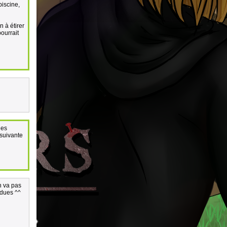
piscine,
 à étirer
pourrait
ues
 suivante
n va pas
rdues ^^