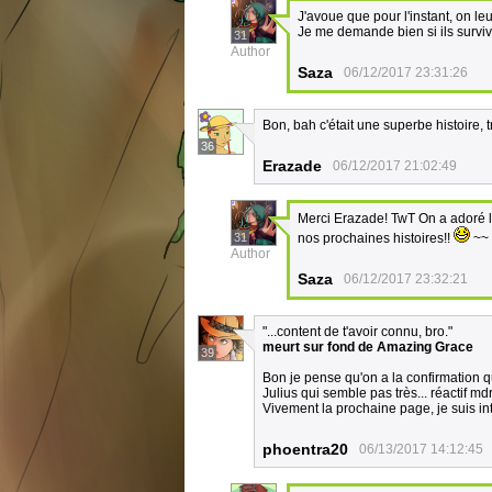
J'avoue que pour l'instant, on le
Je me demande bien si ils surviv
31
Author
Saza
06/12/2017 23:31:26
Bon, bah c'était une superbe histoire, t
36
Erazade
06/12/2017 21:02:49
Merci Erazade! TwT On a adoré la 
31
nos prochaines histoires!!
~~
Author
Saza
06/12/2017 23:32:21
"...content de t'avoir connu, bro."
meurt sur fond de Amazing Grace
39
Bon je pense qu'on a la confirmation q
Julius qui semble pas très... réactif md
Vivement la prochaine page, je suis int
phoentra20
06/13/2017 14:12:45