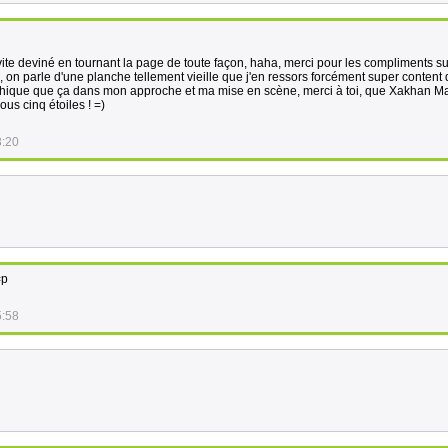
 vite deviné en tournant la page de toute façon, haha, merci pour les compliments su
, on parle d'une planche tellement vieille que j'en ressors forcément super content
trophique que ça dans mon approche et ma mise en scène, merci à toi, que Xakhan M
us cinq étoiles ! =)
3:20
=p
5:58