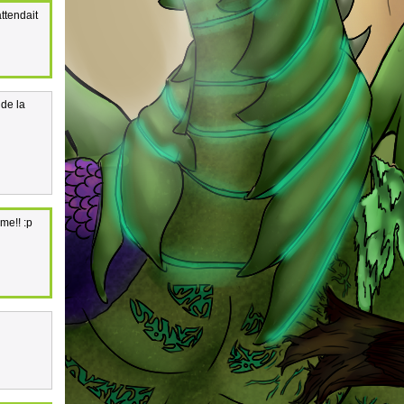
attendait
 de la
me!! :p