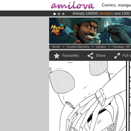
Comics, manga
Already 100000
members
and 1000
Premium membership from
3.95 eur
Amilova
Kickstarter is now LIVE
!.
Home
>
Comics Directory
>
Comics
>
Fantasy - SF
Favourites
Share
Full 