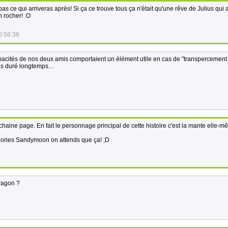
as ce qui arriveras après! Si ça ce trouve tous ça n'était qu'une rêve de Julius qui 
n rocher! :O
0:58:38
pacités de nos deux amis comportaient un élément utile en cas de "transpercement
 pas duré longtemps…
ochaine page. En fait le personnage principal de cette histoire c'est la mante elle-mê
éories Sandymoon on attends que ça! ;D
dragon ?