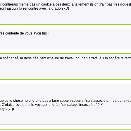
ur confierais même pas un cookie à ces deux là tellement ils ont l'air pas très doués!
ront jusqu'à la rencontre avec le dragon xD!
rès contente de vous avoir lus !
scénarisé/ la dessinée, tant d'heure de travail pour en arrivé là! On espère te ret
ue cette chose ne cherche pas à faire copain-copain, j'suis assez étonnée de la ré
r. C'était prévu dans le voyage le forfait "empalage insectoïde" ? x)
riguay :p