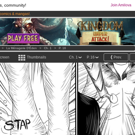
s, community!
Join Amilova
comics & mangas!
.
os
per month !
Get membership now
>
La Ménagerie D'Éden
>
Ch. 1
>
P. 16
screen
Thumbnails
Ch. 1
P. 16
Prev.