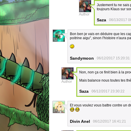
Justement tu ne sais p
toujours Klaus sur so
31
Author
Saza
06/13/2017 0
Bon ben je vais en déduire que les ca
poitrine aigu", sinon l'histoire n'aura
52
Sandymoon
06/12/2017 15:20:31
Non, non ça ce finit bien à la pr
31
Mais balance nous toutes tes th
Author
Saza
06/12/2017 23:30:22
Et vous voulez vous battre contre un 
27
Divin Anel
06/12/2017 16:41:21