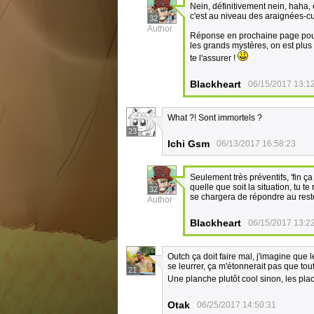
Nein, définitivement nein, haha, e
c'est au niveau des araignées-cu
32
Author
Réponse en prochaine page pour s
les grands mystères, on est plus d
te l'assurer !
Blackheart
06/15/2017 13:1
What ?! Sont immortels ?
23
Ichi Gsm
06/13/2017 16:58:23
Seulement très préventifs, 'fin ç
quelle que soit la situation, tu 
32
se chargera de répondre au reste
Author
Blackheart
06/15/2017 13:2
Outch ça doit faire mal, j'imagine que
se leurrer, ça m'étonnerait pas que tou
21
Une planche plutôt cool sinon, les pla
Otak
06/25/2017 14:50:31