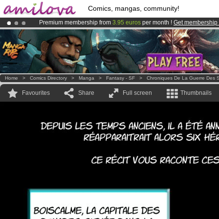
Comics, mangas, community!
Premium membership from
3.95 euros
per month !
Get membership
Amilova
Kickstarter is now LIVE
!.
Already 100000
members
and 1000
comics & mangas!
.
Home
>
Comics Directory
>
Manga
>
Fantasy - SF
>
Chroniques De La Guerre Des S
Favourites
Share
Full screen
Thumbnails