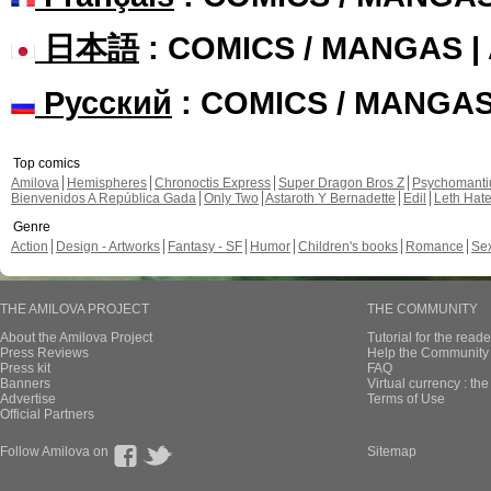
日本語
: COMICS / MANGAS 
Русский
: COMICS / MANGA
Top comics
Amilova
Hemispheres
Chronoctis Express
Super Dragon Bros Z
Psychomant
Bienvenidos A República Gada
Only Two
Astaroth Y Bernadette
Edil
Leth Hat
Genre
Action
Design - Artworks
Fantasy - SF
Humor
Children's books
Romance
Se
THE AMILOVA PROJECT
THE COMMUNITY
About the Amilova Project
Tutorial for the reade
Press Reviews
Help the Community 
Press kit
FAQ
Banners
Virtual currency : th
Advertise
Terms of Use
Official Partners
Follow Amilova on
Sitemap