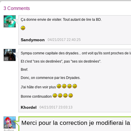
3 Comments
Ça donne envie de visiter. Tout autant de lire la BD.
52
Sandymoon
04/21/2017 22:40:25
Sympa comme capitale des dryades... ont voit qu'ils sont proches de l
45
Et c'est "ces six destinées", pas "ses six destinées".
Bref.
Donc, on commence par les Dryades.
J'ai hâte d'en voir plus
Bonne continuation
Khordel
04/21/2017 23:03:13
Merci pour la correction je modifierai
47
Author