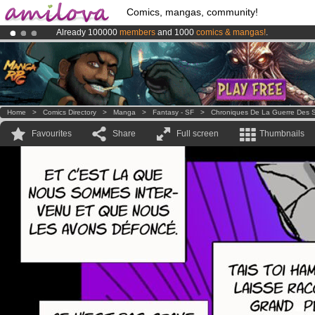
Comics, mangas, community!
Already 100000
members
and 1000
comics & mangas!
.
Premium membership from
3.95 euros
per month !
Get membership
Amilova
Kickstarter is now LIVE
!.
Home
>
Comics Directory
>
Manga
>
Fantasy - SF
>
Chroniques De La Guerre Des S
Favourites
Share
Full screen
Thumbnails