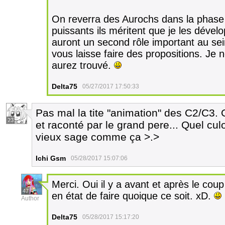
On reverra des Aurochs dans la phase a
puissants ils méritent que je les dévelo
auront un second rôle important au s
vous laisse faire des propositions. Je 
aurez trouvé.
Delta75
05/27/2017 17:50:33
Pas mal la tite "animation" des C2/C3. 
23
et raconté par le grand pere... Quel cul
vieux sage comme ça >.>
Ichi Gsm
05/28/2017 15:07:06
Merci. Oui il y a avant et après le cou
47
en état de faire quoique ce soit. xD.
Author
Delta75
05/28/2017 15:17:20