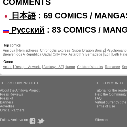
COMMENTS
日本語
: 69 COMICS / MANGA
Русский
: 83 COMICS / MAN
Top comics
Amilova
Hemispheres
Chronoctis Express
Super Dragon Bros Z
Psychomant
Bienvenidos A República Gada
Only Two
Astaroth Y Bernadette
Edil
Leth Hat
Genre
Action
Design - Artworks
Fantasy - SF
Humor
Children's books
Romance
Se
THE AMILOVA PROJECT
THE COMMUNITY
About the Amilova Project
Tutorial for the reade
Press Reviews
Help the Community 
Press kit
FAQ
Banners
Virtual currency : th
Advertise
Terms of Use
Official Partners
Follow Amilova on
Sitemap