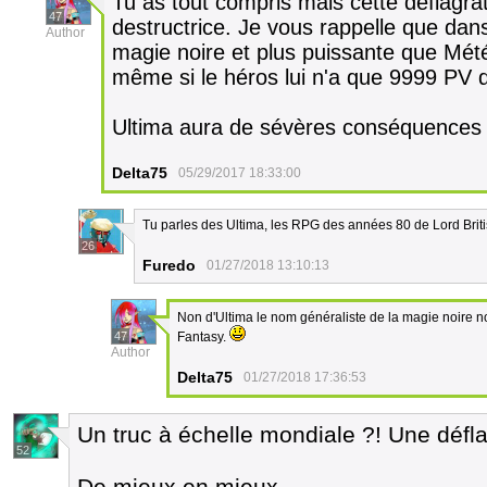
Tu as tout compris mais cette déflagra
47
destructrice. Je vous rappelle que dan
Author
magie noire et plus puissante que Mét
même si le héros lui n'a que 9999 PV 
Ultima aura de sévères conséquences p
Delta75
05/29/2017 18:33:00
Tu parles des Ultima, les RPG des années 80 de Lord Brit
26
Furedo
01/27/2018 13:10:13
Non d'Ultima le nom généraliste de la magie noire no
47
Fantasy.
Author
Delta75
01/27/2018 17:36:53
Un truc à échelle mondiale ?! Une défl
52
De mieux en mieux.