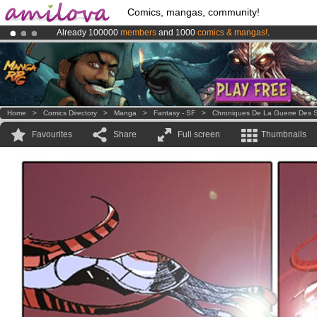
Comics, mangas, community!
Already 100000
members
and 1000
comics & mangas!
.
Amilova
Kickstarter is now LIVE
!.
Premium membership from
3.95 euros
per month !
Get membership
Home
>
Comics Directory
>
Manga
>
Fantasy - SF
>
Chroniques De La Guerre Des S
Favourites
Share
Full screen
Thumbnails