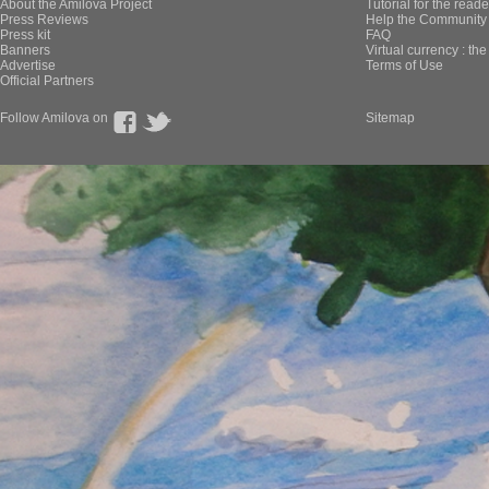
About the Amilova Project
Tutorial for the reade
Press Reviews
Help the Community 
Press kit
FAQ
Banners
Virtual currency : th
Advertise
Terms of Use
Official Partners
Follow Amilova on
Sitemap