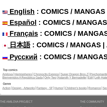
English
: COMICS / MANGAS
Español
: COMICS / MANGAS
Français
: COMICS / MANGA
日本語
: COMICS / MANGAS 
Русский
: COMICS / MANGA
Top comics
Amilova
Hemispheres
Chronoctis Express
Super Dragon Bros Z
Psychomant
Bienvenidos A República Gada
Only Two
Astaroth Y Bernadette
Edil
Leth Hat
Genre
Action
Design - Artworks
Fantasy - SF
Humor
Children's books
Romance
Se
THE AMILOVA PROJECT
THE COMMUNITY