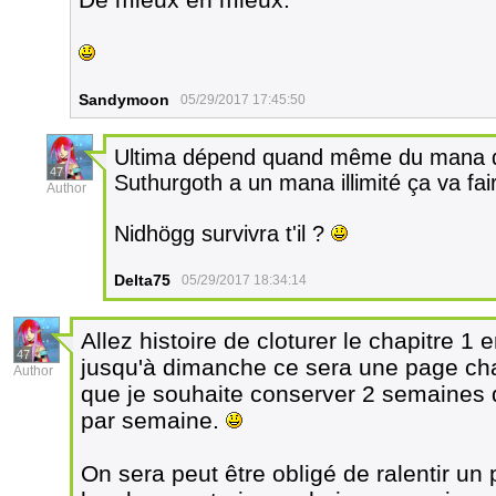
Sandymoon
05/29/2017 17:45:50
Ultima dépend quand même du mana de
47
Suthurgoth a un mana illimité ça va fai
Author
Nidhögg survivra t'il ?
Delta75
05/29/2017 18:34:14
Allez histoire de cloturer le chapitre 1 
47
jusqu'à dimanche ce sera une page chaq
Author
que je souhaite conserver 2 semaines
par semaine.
On sera peut être obligé de ralentir un