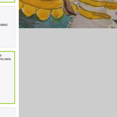
 idée)
es
ons sera