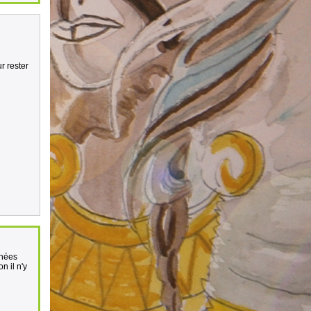
r rester
nnées
n il n'y