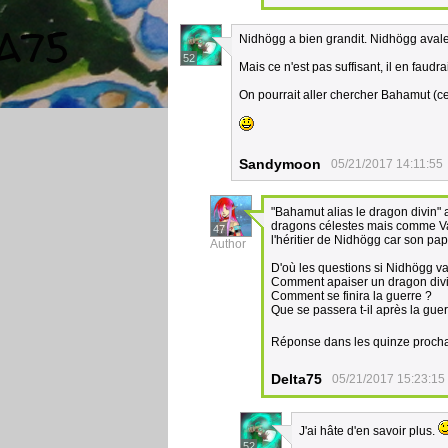
Nidhögg a bien grandit. Nidhögg avale
52
Mais ce n'est pas suffisant, il en faudr
On pourrait aller chercher Bahamut (ce
Sandymoon
05/21/2017 14:11:55
"Bahamut alias le dragon divin" a
dragons célestes mais comme Va
47
l'héritier de Nidhögg car son p
Author
D'où les questions si Nidhögg va
Comment apaiser un dragon divin
Comment se finira la guerre ?
Que se passera t-il après la guer
Réponse dans les quinze proch
Delta75
05/21/2017 15:23:15
J'ai hâte d'en savoir plus.
52