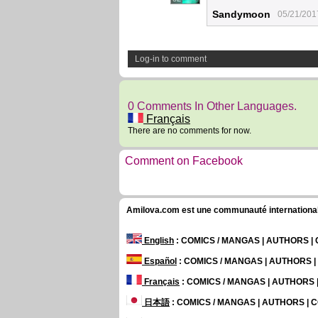
Sandymoon
05/21/201
Log-in to comment
0 Comments In Other Languages.
Français
There are no comments for now.
Comment on Facebook
Amilova.com est une communauté internationale 
English
: COMICS / MANGAS | AUTHORS 
Español
: COMICS / MANGAS | AUTHORS 
Français
: COMICS / MANGAS | AUTHORS
日本語
: COMICS / MANGAS | AUTHORS |