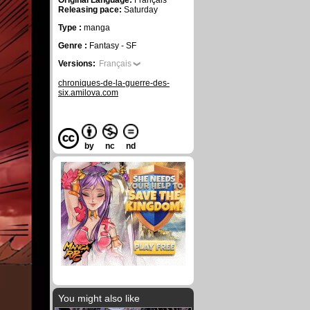
Original Language:
Français
Releasing pace:
Saturday
Type :
manga
Genre :
Fantasy - SF
Versions:
Français
chroniques-de-la-guerre-des-
six.amilova.com
by
nc
nd
You might also like