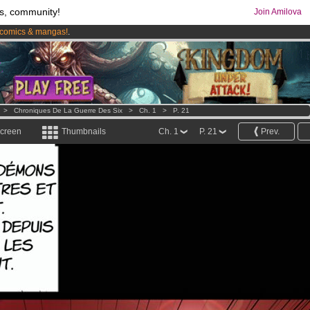
s, community!
Join Amilova
comics & mangas!
.
os
per month !
Get membership now
>
Chroniques De La Guerre Des Six
>
Ch. 1
>
P. 21
screen
Thumbnails
Ch. 1
P. 21
Prev.