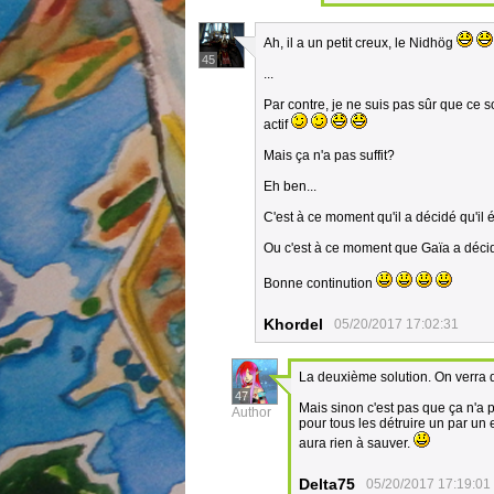
Ah, il a un petit creux, le Nidhög
45
...
Par contre, je ne suis pas sûr que ce so
actif
Mais ça n'a pas suffit?
Eh ben...
C'est à ce moment qu'il a décidé qu'il 
Ou c'est à ce moment que Gaïa a décid
Bonne continution
Khordel
05/20/2017 17:02:31
La deuxième solution. On verra 
47
Mais sinon c'est pas que ça n'a p
Author
pour tous les détruire un par un 
aura rien à sauver.
Delta75
05/20/2017 17:19:01