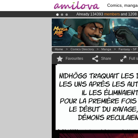
Comics, manga
Already 134393
members
and 1208
Amilova
Kickstarter is now LIVE
!.
Premium membership from
3.95 eur
Home
>
Comics Directory
>
Manga
>
Fantasy - SF
Favourites
Share
Full 