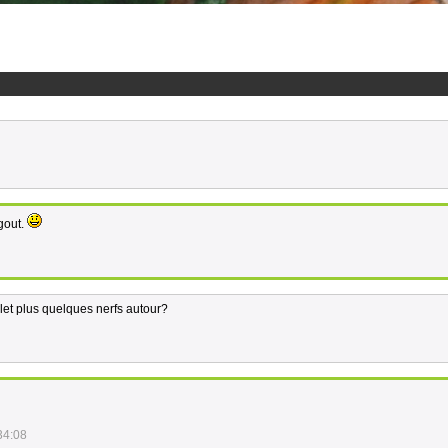
gout.
et plus quelques nerfs autour?
34:08