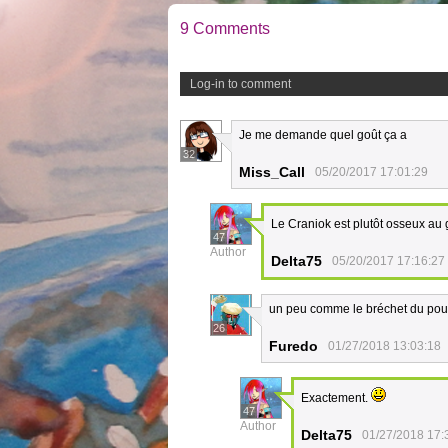
9 Comments
Log-in to comment
Je me demande quel goût ça a
32
Miss_Call
05/20/2017 17:01:29
Le Craniok est plutôt osseux au 
47
Author
Delta75
05/20/2017 17:16:27
un peu comme le bréchet du poul
26
Furedo
01/27/2018 13:03:18
Exactement.
47
Author
Delta75
01/27/2018 17: