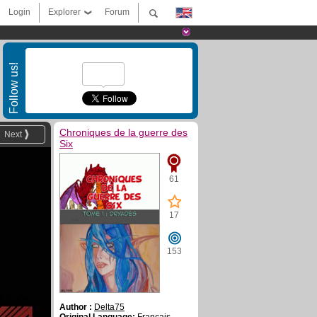
Login
Explorer
Forum
Follow us!
Chroniques de la guerre des
Next
Six
61
17
153
Author :
Delta75