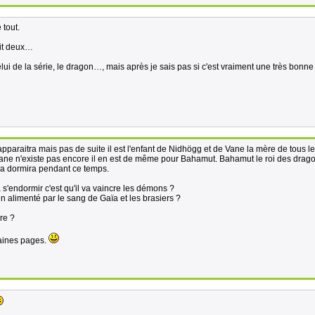
 tout.
ait deux…
lui de la série, le dragon…, mais après je sais pas si c'est vraiment une très bonne
pparaitra mais pas de suite il est l'enfant de Nidhögg et de Vane la mère de tous l
ne n'existe pas encore il en est de même pour Bahamut. Bahamut le roi des drag
apa dormira pendant ce temps.
 s'endormir c'est qu'il va vaincre les démons ?
 alimenté par le sang de Gaïa et les brasiers ?
re ?
aines pages.