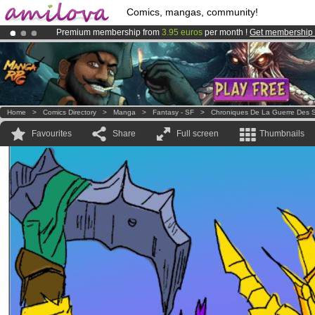
Comics, mangas, community!
Premium membership from
3.95 euros
per month !
Get membership
Already 100000
members
and 1000
comics & mangas!
.
Amilova
Kickstarter is now LIVE
!.
Home
>
Comics Directory
>
Manga
>
Fantasy - SF
>
Chroniques De La Guerre Des S
Favourites
Share
Full screen
Thumbnails