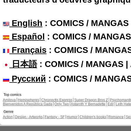
English
: COMICS / MANGAS
Español
: COMICS / MANGAS
Français
: COMICS / MANGA
日本語
: COMICS / MANGAS 
Русский
: COMICS / MANGA
Top comics
Amilova
Hemispheres
Chronoctis Express
Super Dragon Bros Z
Psychomant
Bienvenidos A República Gada
Only Two
Astaroth Y Bernadette
Edil
Leth Hat
Genre
Action
Design - Artworks
Fantasy - SF
Humor
Children's books
Romance
Se