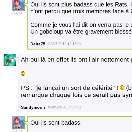
Oui ils sont plus badass que les Rats, i
47
n'ont perdu que trois membres face à 
Author
Comme je vous l'ai dit on verra pas le
Un gobeloup va être gravement blessé. 
Delta75
03/05/2018 19:16:04
Ah oui là en effet ils ont l'air nettemen
52
PS : "je lançai un sort de célérité" !
(b
remarque chaque fois ce serait pas s
Sandymoon
03/05/2018 17:27:31
Oui ils sont badass.
47
Author