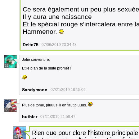
Ce sera également un peu plus sexuée
Il y aura une naissance
Et le spécial rouge s'intercalera entre la
Hammenor.
Delta75
07/06/2019 23:34:48
Jolie couverture.
52
Et le plan de la suite promet !
Sandymoon
07/21/2019 18:15:09
Plus de tome, pluuus, il en faut pluuus.
38
buthler
07/21/2019 21:58:47
Rien que pour clore l'histoire principale
47