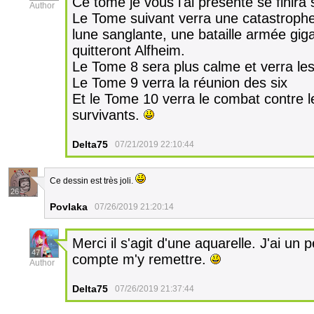
Ce tome je vous l'ai présenté se finira 
Author
Le Tome suivant verra une catastrophe
lune sanglante, une bataille armée giga
quitteront Alfheim.
Le Tome 8 sera plus calme et verra les
Le Tome 9 verra la réunion des six
Et le Tome 10 verra le combat contre le
survivants.
Delta75
07/21/2019 22:10:44
Ce dessin est très joli.
26
Povlaka
07/26/2019 21:20:14
Merci il s'agit d'une aquarelle. J'ai un
47
compte m'y remettre.
Author
Delta75
07/26/2019 21:37:44