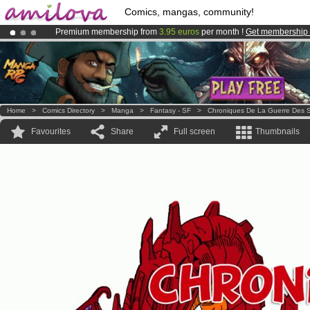
Comics, mangas, community!
Premium membership from
3.95 euros
per month !
Get membership
Already 134393
members
and 1208
comics & mangas!
.
Amilova
Kickstarter is now LIVE
!.
Home
>
Comics Directory
>
Manga
>
Fantasy - SF
>
Chroniques De La Guerre Des S
Favourites
Share
Full screen
Thumbnails