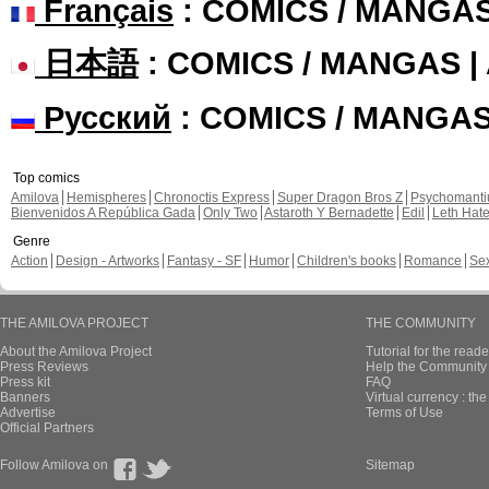
Français
: COMICS / MANGA
日本語
: COMICS / MANGAS 
Русский
: COMICS / MANGA
Top comics
Amilova
Hemispheres
Chronoctis Express
Super Dragon Bros Z
Psychomant
Bienvenidos A República Gada
Only Two
Astaroth Y Bernadette
Edil
Leth Hat
Genre
Action
Design - Artworks
Fantasy - SF
Humor
Children's books
Romance
Se
THE AMILOVA PROJECT
THE COMMUNITY
About the Amilova Project
Tutorial for the reade
Press Reviews
Help the Community 
Press kit
FAQ
Banners
Virtual currency : th
Advertise
Terms of Use
Official Partners
Follow Amilova on
Sitemap