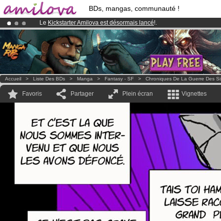
BDs, mangas, communauté !
Le
Kickstarter Amilova est désormais lancé
!.
Abonnement premium: à partir de
3.95 euros
par mois !
Clique ici p
Déjà 100000
membres
et 1000
BDs & Mangas
!
Accueil
>
Liste Des BDs
>
Manga
>
Fantasy - SF
>
Chroniques De La Guerre Des Si
Favoris
Partager
Plein écran
Vignettes