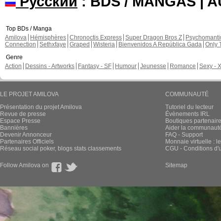
Русский
: BDS / MANGAS | 
Top BDs / Manga
Amilova
Hémisphères
Chronoctis Express
Super Dragon Bros Z
Psychomant
Connection
Sethxfaye
Graped
Wisteria
Bienvenidos A República Gada
Only 
Genre
Action
Dessins - Artworks
Fantasy - SF
Humour
Jeunesse
Romance
Sexy - 
LE PROJET AMILOVA
COMMUNAUTÉ
Présentation du projet Amilova
Tutoriel du lecteur
Revue de presse
Évènements IRL
Espace Presse
Boutiques partenair
Bannières
Aider la communauté 
Devenir Annonceur
FAQ - Support
Partenaires Officiels
Monnaie virtuelle : l
Réseau social poker, blogs stats classements
CGU - Conditions d'ut
Follow Amilova on
Sitemap