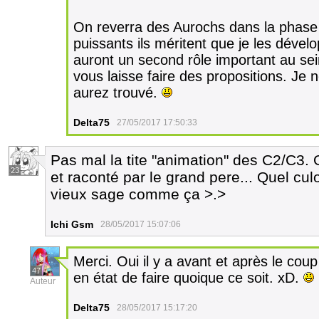
On reverra des Aurochs dans la phase a
puissants ils méritent que je les dévelo
auront un second rôle important au s
vous laisse faire des propositions. Je 
aurez trouvé.
Delta75
27/05/2017 17:50:33
Pas mal la tite "animation" des C2/C3. 
23
et raconté par le grand pere... Quel cul
vieux sage comme ça >.>
Ichi Gsm
28/05/2017 15:07:06
Merci. Oui il y a avant et après le cou
47
en état de faire quoique ce soit. xD.
Auteur
Delta75
28/05/2017 15:17:20