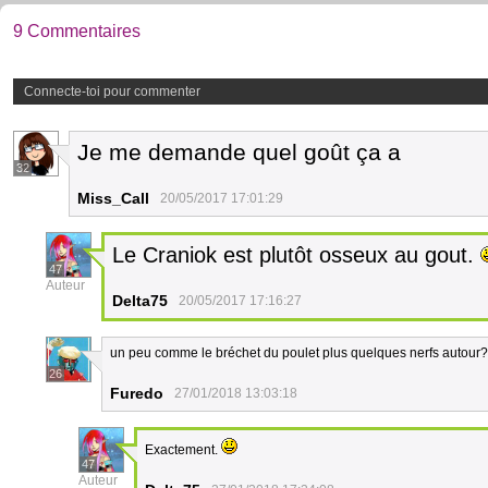
9 Commentaires
Connecte-toi pour commenter
Je me demande quel goût ça a
32
Miss_Call
20/05/2017 17:01:29
Le Craniok est plutôt osseux au gout.
47
Auteur
Delta75
20/05/2017 17:16:27
un peu comme le bréchet du poulet plus quelques nerfs autour?
26
Furedo
27/01/2018 13:03:18
Exactement.
47
Auteur