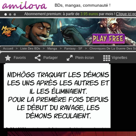
BDs, mangas, communauté !
Abonnement premium: à partir de
3.95 euros
par mois !
Clique ici p
Déjà 100000
membres
et 1000
BDs & Mangas
!
Le
Kickstarter Amilova est désormais lancé
!.
Accueil
>
Liste Des BDs
>
Manga
>
Fantasy - SF
>
Chroniques De La Guerre Des Si
Favoris
Partager
Plein écran
Vignettes