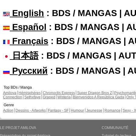
English
: BDS / MANGAS | 
Español
: BDS / MANGAS | 
Français
: BDS / MANGAS | 
日本語
: BDS / MANGAS | A
Русский
: BDS / MANGAS | 
Top BDs / Manga
Amilova
Hémisphères
Chronoctis Express
Super Dragon Bros Z
Psychomant
Connection
Sethxfaye
Graped
Wisteria
Bienvenidos A República Gada
Only 
Genre
Action
Dessins - Artworks
Fantasy - SF
Humour
Jeunesse
Romance
Sexy - 
LE PROJET AMILOVA
COMMUNAUTÉ
Présentation du projet Amilova
Tutoriel du lecteur