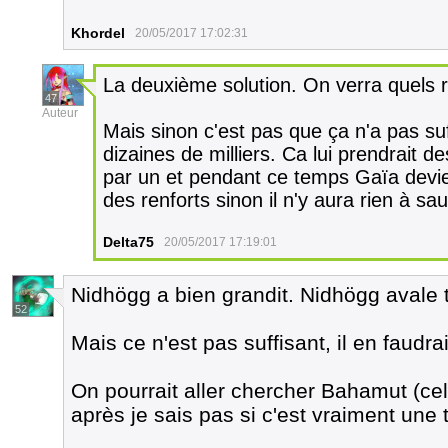
Khordel
20/05/2017 17:02:31
La deuxième solution. On verra quels 
47
Auteur
Mais sinon c'est pas que ça n'a pas su
dizaines de milliers. Ca lui prendrait d
par un et pendant ce temps Gaïa devien
des renforts sinon il n'y aura rien à sa
Delta75
20/05/2017 17:19:01
Nidhögg a bien grandit. Nidhögg avale t
52
Mais ce n'est pas suffisant, il en faudr
On pourrait aller chercher Bahamut (cel
après je sais pas si c'est vraiment une