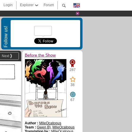
Login
Explorer
Forum
Follow us!
Before the Show
Next
287
38
67
Author :
MlleOcatopus
Team :
Gwen B)
,
MlleOcatopus
Translation by :
MlleOcatopus