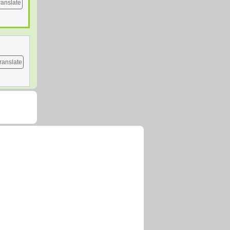
ranslate
ranslate