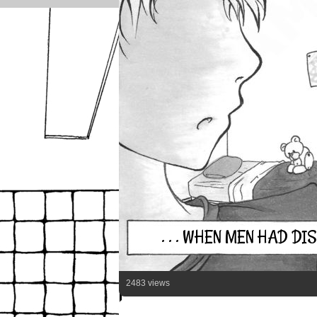
. . . WHEN MEN HAD D
2483 views