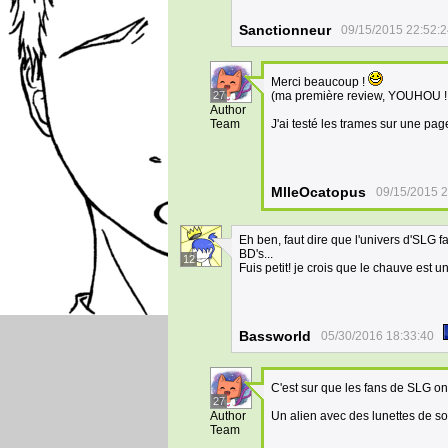
Sanctionneur
09/15/2015 22:52:
Merci beaucoup !
27
(ma première review, YOUHOU !!
Author
Team
J'ai testé les trames sur une page
MlleOcatopus
09/15/2015 2
Eh ben, faut dire que l'univers d'SLG fa
BD's...
12
Fuis petit! je crois que le chauve est 
Bassworld
05/30/2016 18:33:40
C'est sur que les fans de SLG on
27
Author
Un alien avec des lunettes de sol
Team