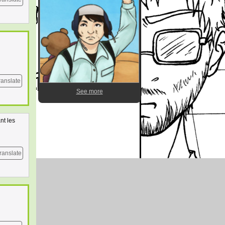
ranslate
See more
nt les
ranslate