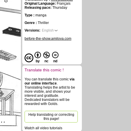
Original Language:
Français
Releasing pace:
Thursday
Type :
manga
Genre :
Thriller
Versions:
English
before-the-show.amilova.com
by
nc
nd
Translate this comic !
You can translate this comic
via
our online interface
.
Translating helps the artist to be
more visible, and shows your
interest and gratitude.
Dedicated translators will be
rewarded with Golds.
Help translating or correcting
 .
this page!
Watch all video tutorials