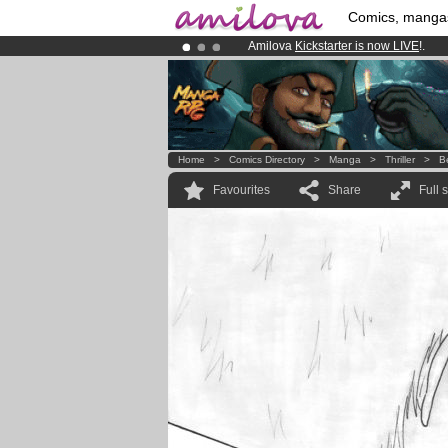
Comics, manga
Amilova
Kickstarter is now LIVE
!.
Premium membership from
3.95 eur
Already 100000
members
and 1000
Home
>
Comics Directory
>
Manga
>
Thriller
>
B
Favourites
Share
Full 