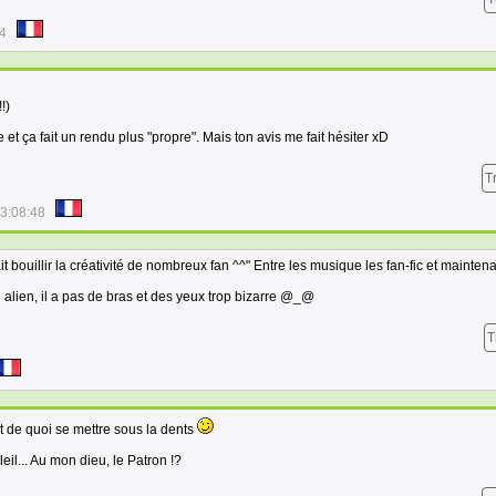
24
!)
 et ça fait un rendu plus "propre". Mais ton avis me fait hésiter xD
T
3:08:48
it bouillir la créativité de nombreux fan ^^" Entre les musique les fan-fic et maintena
un alien, il a pas de bras et des yeux trop bizarre @_@
T
t de quoi se mettre sous la dents
eil... Au mon dieu, le Patron !?