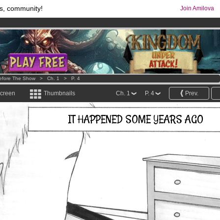
s, community!
Join Amilova
os
per month !
Get membership now
comics & mangas!
.
efore The Show
>
Ch. 1
>
P. 4
screen
Thumbnails
Ch. 1
P. 4
Prev.
IT HAPPENED SOME YEARS AGO