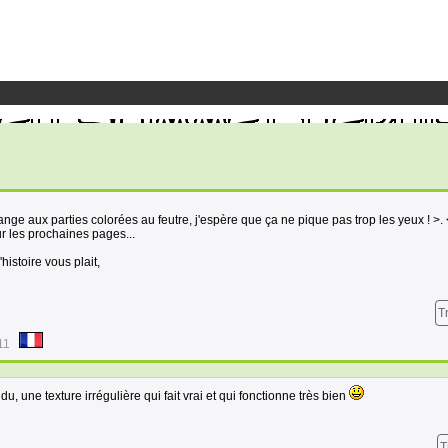
ge aux parties colorées au feutre, j'espère que ça ne pique pas trop les yeux ! >. 
r les prochaines pages...
istoire vous plait,
T
11
du, une texture irrégulière qui fait vrai et qui fonctionne très bien
T