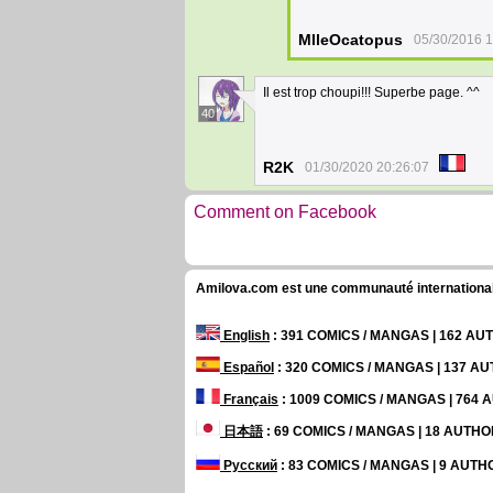
MlleOcatopus
05/30/2016 1
Il est trop choupi!!! Superbe page. ^^
40
R2K
01/30/2020 20:26:07
Comment on Facebook
Amilova.com est une communauté internationale 
English
: 391 COMICS / MANGAS | 162 A
Español
: 320 COMICS / MANGAS | 137 A
Français
: 1009 COMICS / MANGAS | 764
日本語
: 69 COMICS / MANGAS | 18 AUTH
Русский
: 83 COMICS / MANGAS | 9 AUT