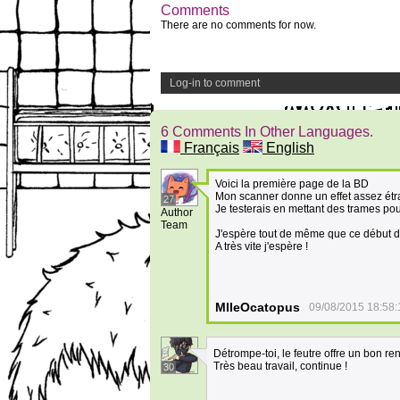
Comments
There are no comments for now.
Log-in to comment
6 Comments In Other Languages.
Français
English
Voici la première page de la BD
Mon scanner donne un effet assez étran
27
Je testerais en mettant des trames pou
Author
Team
J'espère tout de même que ce début d'h
A très vite j'espère !
MlleOcatopus
09/08/2015 18:58:
Détrompe-toi, le feutre offre un bon ren
Très beau travail, continue !
30