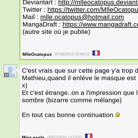
Deviantart :
http://mlleocatopus.devian
Twitter :
https://twitter.com/MlleOcatop
Mail :
mlle.ocatopus@hotmail.com
MangaDraft :
https://www.mangadraft.
(autre site où je publie)
MlleOcatopus
07/30/2016 16:06:02
C'est vrais que sur cette page y'a trop d
12
Mathieu,quand il enlève le masque est à
x)
Et c'est étrange..on a l'impression que l
sombre (bizarre comme mélange)
En tout cas bonne continuation
Miss eagle
08/07/2016 13:15:07