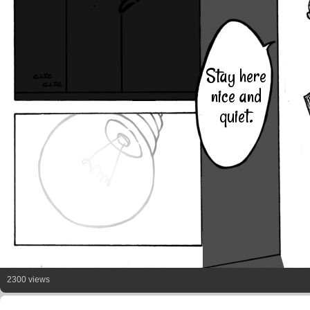
Stay here
nice and
quiet.
2300 views