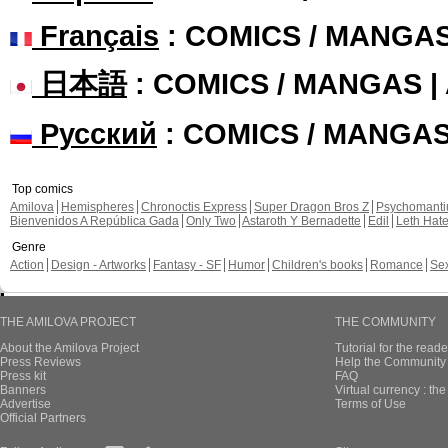
Français
: COMICS / MANGA
日本語
: COMICS / MANGAS 
Русский
: COMICS / MANGA
Top comics
Amilova
Hemispheres
Chronoctis Express
Super Dragon Bros Z
Psychomant
Bienvenidos A República Gada
Only Two
Astaroth Y Bernadette
Edil
Leth Hat
Genre
Action
Design - Artworks
Fantasy - SF
Humor
Children's books
Romance
Se
THE AMILOVA PROJECT
THE COMMUNITY
About the Amilova Project
Tutorial for the reade
Press Reviews
Help the Community 
Press kit
FAQ
Banners
Virtual currency : th
Advertise
Terms of Use
Official Partners