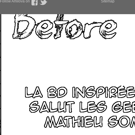
Follow Amilova on
Sitemap