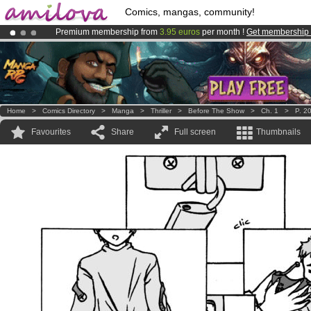
Comics, mangas, community!
Premium membership from
3.95 euros
per month !
Get membership
Amilova
Kickstarter is now LIVE
!.
Already 100000
members
and 1000
comics & mangas!
.
Home
>
Comics Directory
>
Manga
>
Thriller
>
Before The Show
>
Ch. 1
>
P. 2
Favourites
Share
Full screen
Thumbnails