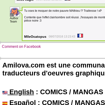
Tu oses te moquer de notre pauvre MAthieu !? Traitresse ! xP
27
Contente que l'effet clair/sombre soit réussi. J'essayais de mon
Author
pièce noire :3
Team
MlleOcatopus
08/07/2016 13:23:43
Comment on Facebook
Amilova.com est une communauté
traducteurs d'oeuvres graphiqu
English
: COMICS / MANGAS
Español
: COMICS / MANGAS