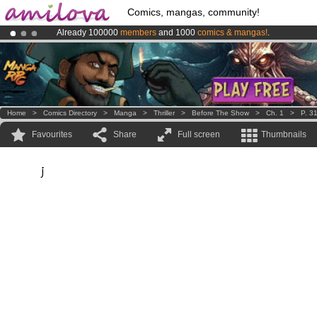
Comics, mangas, community!
Already 100000
members
and 1000
comics & mangas!
.
Amilova
Kickstarter is now LIVE
!.
Premium membership from
3.95 euros
per month !
Get membership
Home
>
Comics Directory
>
Manga
>
Thriller
>
Before The Show
>
Ch. 1
>
P. 3
Favourites
Share
Full screen
Thumbnails
j