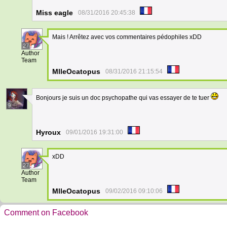
Miss eagle
08/31/2016 20:45:38
Mais ! Arrêtez avec vos commentaires pédophiles xDD
27
Author
Team
MlleOcatopus
08/31/2016 21:15:54
Bonjours je suis un doc psychopathe qui vas essayer de te tuer
9
Hyroux
09/01/2016 19:31:00
xDD
27
Author
Team
MlleOcatopus
09/02/2016 09:10:06
Comment on Facebook