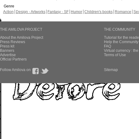
Genre
Action
Design - Artworks
Fantasy - SF
Humor
Children's books
Romance
Se
THE AMILOVA PROJECT
THE COMMUNITY
About the Amilova Project
Tutorial for the reade
Press Reviews
Help the Community 
Press kit
FAQ
Banners
Virtual currency : th
Advertise
Terms of Use
Official Partners
Follow Amilova on
Sitemap