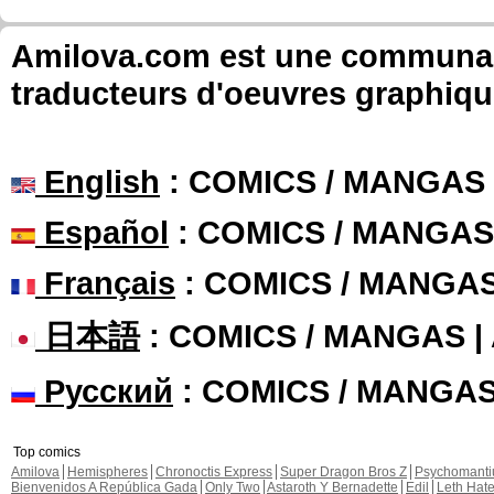
Amilova.com est une communauté
traducteurs d'oeuvres graphiqu
English
: COMICS / MANGAS
Español
: COMICS / MANGAS
Français
: COMICS / MANGA
日本語
: COMICS / MANGAS 
Русский
: COMICS / MANGA
Top comics
Amilova
Hemispheres
Chronoctis Express
Super Dragon Bros Z
Psychomant
Bienvenidos A República Gada
Only Two
Astaroth Y Bernadette
Edil
Leth Hat