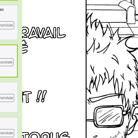
pas
ranslate
ranslate
ranslate
ranslate