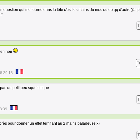
un question qui me tourne dans la tête c'est les mains du mec ou de qq d'autre(j'ai 
ge
T
 en noir
T
8:29:18
 pas un petit peu squelettique
T
8:39
exprès pour donner un effet terrifiant au 2 mains baladeuse x)
T