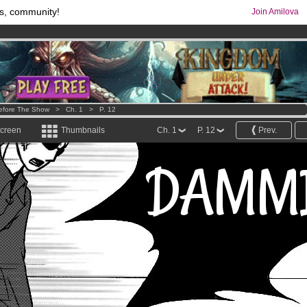
s, community!
Join Amilova
os
per month !
Get membership now
comics & mangas!
.
efore The Show
>
Ch. 1
>
P. 12
screen
Thumbnails
Ch. 1
P. 12
Prev.
DAMMI