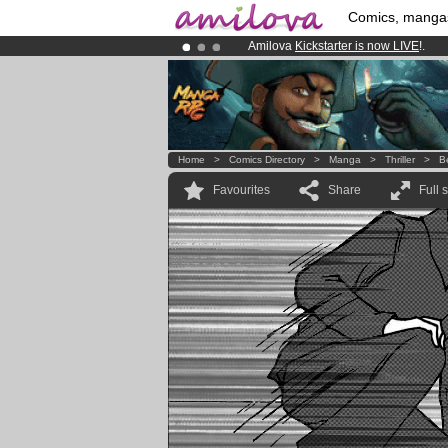
Comics, manga
Amilova
Kickstarter is now LIVE
!.
Premium membership from
3.95 eur
Already 134393
members
and 1208
Home
>
Comics Directory
>
Manga
>
Thriller
>
B
Favourites
Share
Full 