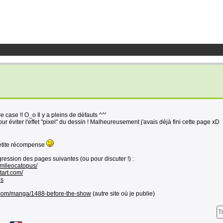
e case !! O_o Il y a pleins de défauts ^^'
ur éviter l'effet "pixel" du dessin ! Malheureusement j'avais déjà fini cette page xD
petite récompense
gression des pages suivantes (ou pour discuter !) :
/mlleocatopus/
tart.com/
us
.com/manga/1488-before-the-show
(autre site où je publie)
T