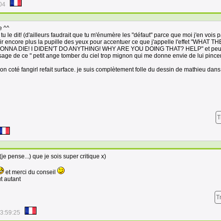
04
e ^^
 tu le dit! (d'ailleurs faudrait que tu m'énumère les "défaut" parce que moi j'en vois 
écir encore plus la pupille des yeux pour accentuer ce que j'appelle l'effet "WHAT 
ONNA DIE! I DIDEN'T DO ANYTHING! WHY ARE YOU DOING THAT? HELP" et peut
isage de ce " petit ange tomber du ciel trop mignon qui me donne envie de lui pincer
 mon coté fangirl refait surface. je suis complètement folle du dessin de mathieu dans
T
je pense...) que je sois super critique x)
et merci du conseil
ut autant
T
3:59:25