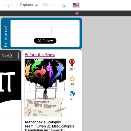
Login
Explorer
Forum
Follow us!
Before the Show
Next
T
287
38
67
Author :
MlleOcatopus
Team :
Gwen B)
,
MlleOcatopus
Translation by :
Gwen B)