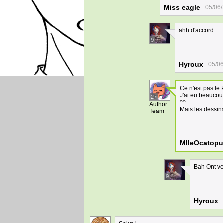
Miss eagle
05/06/
ahh d'accord
9
Hyroux
05/06
Ce n'est pas le 
J'ai eu beaucoup
27
^^
Author
Mais les dessin
Team
MlleOcatop
Bah Ont ver
9
Hyroux