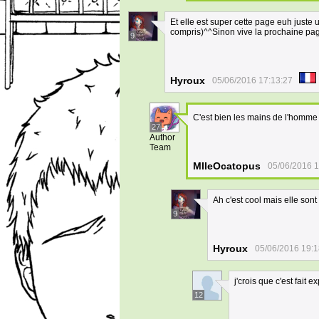
Et elle est super cette page euh juste 
compris)^^Sinon vive la prochaine pa
9
Hyroux
05/06/2016 17:13:27
C'est bien les mains de l'homme
27
Author
Team
MlleOcatopus
05/06/2016 1
Ah c'est cool mais elle sont
9
Hyroux
05/06/2016 19:1
j'crois que c'est fait 
12