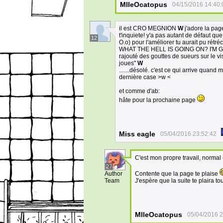
MlleOcatopus
04/15/2016 14:40:
il est CRO MEGNION
W
j'adore la pag
t'inquiete! y'a pas autant de défaut que
12
O.o) pour l'améliorer tu aurait pu rétr
WHAT THE HELL IS GOING ON? I'M G
rajouté des gouttes de sueurs sur le v
joues"
W
.......désolé. c'est ce qui arrive quand
dernière case >w <
et comme d'ab:
hâte pour la prochaine page
Miss eagle
05/04/2016 23:52:42
C'est mon propre travail, normal (
27
Author
Contente que la page te plaise
Team
J'espère que la suite te plaira to
MlleOcatopus
05/04/2016 2