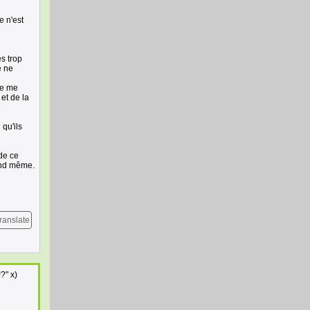
e n'est
s trop
e ne
se me
et de la
 qu'ils
 de ce
uand même.
ranslate
?" x)