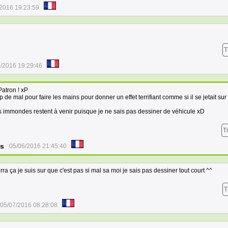
2016 19:23:59
T
/2016 19:29:46
Patron ! xP
 de mal pour faire les mains pour donner un effet terrifiant comme si il se jetait sur 
s immondes restent à venir puisque je ne sais pas dessiner de véhicule xD
T
us
05/06/2016 21:45:40
ra ça je suis sur que c'est pas si mal sa moi je sais pas dessiner tout court ^^
T
05/07/2016 08:28:08