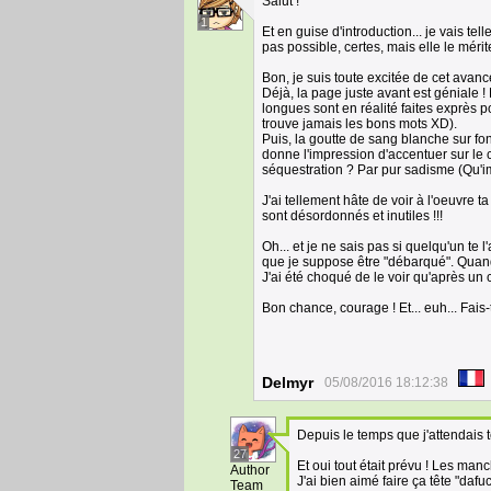
Salut !
1
Et en guise d'introduction... je vais t
pas possible, certes, mais elle le mériter
Bon, je suis toute excitée de cet avanc
Déjà, la page juste avant est géniale 
longues sont en réalité faites exprès 
trouve jamais les bons mots XD).
Puis, la goutte de sang blanche sur fon
donne l'impression d'accentuer sur le 
séquestration ? Par pur sadisme (Qu'imp
J'ai tellement hâte de voir à l'oeuvre t
sont désordonnés et inutiles !!!
Oh... et je ne sais pas si quelqu'un te 
que je suppose être "débarqué". Quand 
J'ai été choqué de le voir qu'après un
Bon chance, courage ! Et... euh... Fais-to
Delmyr
05/08/2016 18:12:38
Depuis le temps que j'attendais te
27
Et oui tout était prévu ! Les man
Author
J'ai bien aimé faire ça tête "da
Team