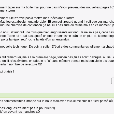
ellement taper sur ma boite mail pour ne pas m'avoir prévenu des nouvelles pages ! C
ait ! Grrrrr.
ement ! Je n'arrive pas à mettre mes idées dans l'ordre...
! Mathieu est absolument adorable ! Et son petit regard quand il voit que ces manche
pour une chemise de contention (je ne suis pas sûre du terme mais en ce moment, j
d noir... il faudrait une musique bien angoissante au fond. Je ne sais pas, cette ca
choc. Tu ne lui aurai pas ajouté un petit traumatisme crânien en plus du kidnapping 
orte la réponse, j'hoche la tête d'un air entendu).
a nouvelle technique ! De voir la suite ! D'écrire des commentaires tellement à chaud
l'a fait remarquer, mais à la première page, tout en bas, tu as écrit : débrqué. au lieu
on lit, c'est évident, on rajoute le "a" sans même y penser mais bon. Je le dis q
 certain nombre de relecture XD
i plaisir !
T
s commentaires ! //frappe sur la boite mail avec toi// Je me suis dis "l'est passé où !
ches longues n'étaient pas là pour rien x)
fuck" en voyant les manches xD