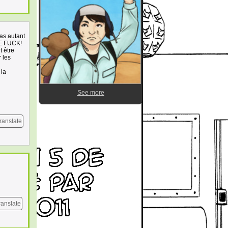
pas autant
THE FUCK!
 être
 les
 la
See more
ranslate
ranslate