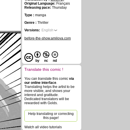
Original Language:
Français
Releasing pace:
Thursday
Type :
manga
Genre :
Thriller
Versions:
English
before-the-show.amilova.com
by
nc
nd
Translate this comic !
You can translate this comic
via
our online interface
.
Translating helps the artist to be
more visible, and shows your
interest and gratitude.
Dedicated translators will be
rewarded with Golds.
Help translating or correcting
this page!
Watch all video tutorials