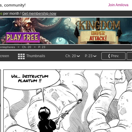
s, community!
Join Amilova
os
per month !
Get membership now
comics & mangas!
.
emispheres
>
Ch. 20
>
P. 23
screen
Thumbnails
Ch. 20
P. 23
Prev.
Uh... Destructum
plantum !!