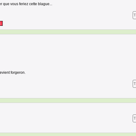
r que vous feriez cette blague...
T
evient forgeron.
T
T