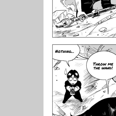
Nothing...
Throw me
the wand!