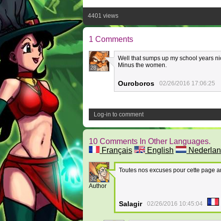
4401 views
1 Comments
Well that sumps up my school years nic
Minus the women.
28
Ouroboros
02/26/2016 17:06:25
Log-in to comment
10 Comments In Other Languages.
Français
English
Nederlan
Toutes nos excuses pour cette page arr
32
Author
Salagir
02/26/2016 10:45:04