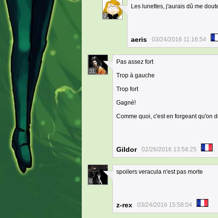
Les lunettes, j'aurais dû me doute
7
aeris
03/24/2016 11:16:54
Pas assez fort
31
Trop à gauche
Trop fort
Gagné!
Comme quoi, c'est en forgeant qu'on d
Gildor
02/26/2016 13:58:25
spoilers veracula n'est pas morte
6
z-rex
03/24/2016 15:58:04