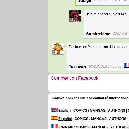
Salagir
03/26/2016 14:55:54
Je dirais "osef elle est mi
16
Sombrelame
03/31/201
Destructum Plantum... on dirait un des 
6
Tazxman
03/30/2016 14:29:55
Comment on Facebook
Amilova.com est une communauté internationale 
English
: COMICS / MANGAS | AUTHORS 
Español
: COMICS / MANGAS | AUTHORS 
Français
: COMICS / MANGAS | AUTHORS