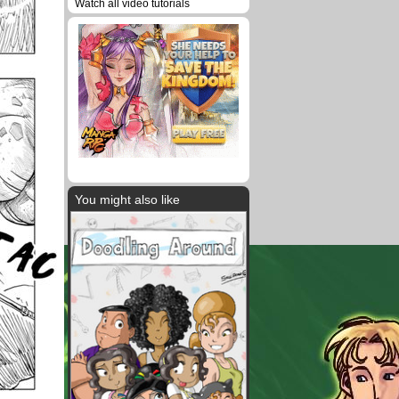
Watch all video tutorials
You might also like