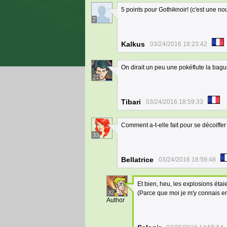
5 points pour Gothiknoir! (c'est une 
2
Kalkus
03/24/2016 18:23:42
On dirait un peu une pokéflute la bague
21
Tibari
03/24/2016 18:59:33
Comment a-t-elle fait pour se décoiffer 
33
Bellatrice
03/24/2016 18:59:48
Et bien, heu, les explosions étaie
32
(Parce que moi je m'y connais e
Author