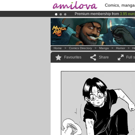
Comics, manga
Premium membership from
3.95 eur
Already 100000
members
and 1000
Amilova
Kickstarter is now LIVE
!.
Home
>
Comics Directory
>
Manga
>
Humor
>
H
Favourites
Share
Full 