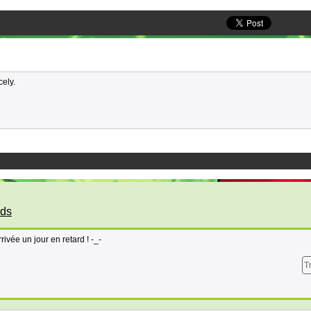
ely.
ds
ivée un jour en retard ! -_-
T