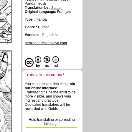
Panda
,
TroyB
Translation by :
Salagir
Original Language:
Français
Type :
manga
Genre :
Humor
Versions:
English
hemispheres.amilova.com
by
nc
nd
Translate this comic !
You can translate this comic
via
our online interface
.
Translating helps the artist to be
more visible, and shows your
interest and gratitude.
Dedicated translators will be
rewarded with Golds.
Help translating or correcting
this page!