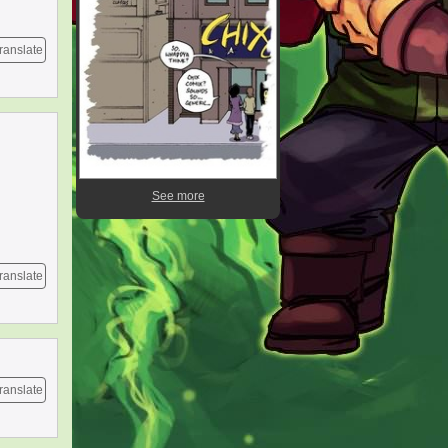
ranslate
See more
ranslate
ranslate