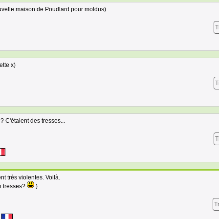
nouvelle maison de Poudlard pour moldus)
T
tte x)
T
? C'étaient des tresses...
T
nt très violentes. Voilà.
n tresses?
)
T