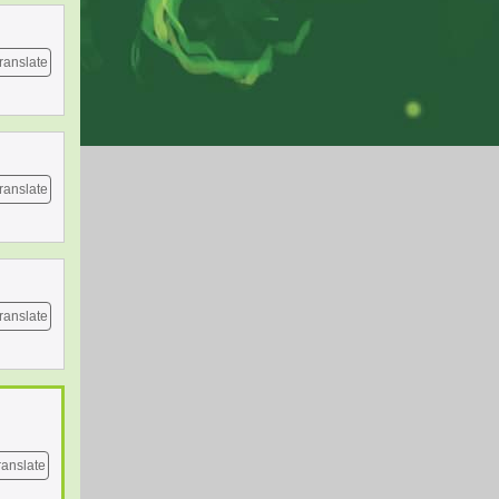
ranslate
ranslate
ranslate
ranslate