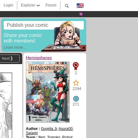
Login
Explorer
Forum
Publish your comic
Share your comic
with members!
Learn more...
Hemispheres
Next
2
2194
271
Author :
Gogéta Jr
,
Asura00
,
Salagir
Team :
fikiri
,
Tomoko
,
Robot