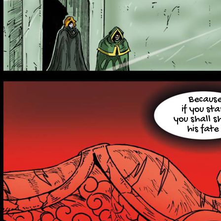
Becaus
if you sta
you shall s
his fate 