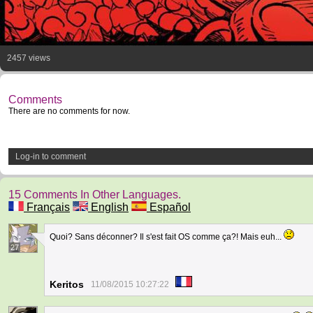
2457 views
Comments
There are no comments for now.
Log-in to comment
15 Comments In Other Languages.
Français
English
Español
Quoi? Sans déconner? Il s'est fait OS comme ça?! Mais euh...
27
Keritos
11/08/2015 10:27:22