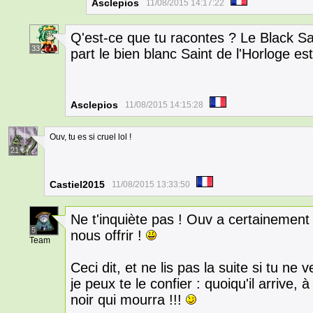
Asclepios
11/08/2015 14:17:22
Q'est-ce que tu racontes ? Le Black Sai
33
part le bien blanc Saint de l'Horloge es
Asclepios
11/08/2015 14:15:28
Ouv, tu es si cruel lol !
21
Castiel2015
11/08/2015 13:33:50
Ne t'inquiète pas ! Ouv a certainemen
5
nous offrir !
Team
Ceci dit, et ne lis pas la suite si tu ne 
je peux te le confier : quoiqu'il arrive, 
noir qui mourra !!!