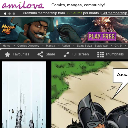
Comics, mangas, community!
Premium membership from
3.95 euros
per month !
Get membership
Amilova
Kickstarter is now LIVE
!.
Already 100000
members
and 1000
comics & mangas!
.
Home
>
Comics Directory
>
Manga
>
Action
>
Saint Seiya - Black War
>
Ch. 9
Favourites
Share
Full screen
Thumbnails
And 