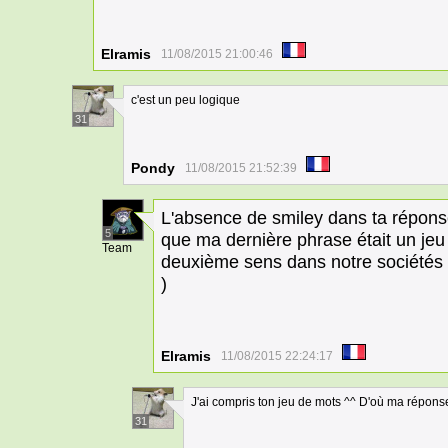
Elramis
11/08/2015 21:00:46
c'est un peu logique
31
Pondy
11/08/2015 21:52:39
L'absence de smiley dans ta réponse 
5
que ma dernière phrase était un jeu 
Team
deuxième sens dans notre sociétés 
)
Elramis
11/08/2015 22:24:17
J'ai compris ton jeu de mots ^^ D'où ma répons
31