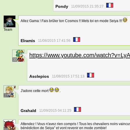
Pondy
11/09/2015 21:35:27
Allez Gama ! Fais brûler ton Cosmos !! Mets toi en mode Seiya !!!
5
Team
Elramis
11/08/2015 17:41:56
https://www.youtube.com/watch?v=L
33
Asclepios
11/08/2015 17:51:13
J'adore cette mort
.
23
Grahald
11/09/2015 04:11:25
Attendez ! Vous n'avez rien compris ! Tous les chevaliers noirs vaincus 
bénédiction de Seiya" et vont revenir en mode zombie!
16