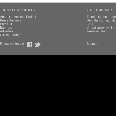
THE AMILOVA PROJECT
THE COMMUNITY
About the Amilova Project
Tutorial for the reade
Press Reviews
Help the Community 
Press kit
FAQ
Banners
Virtual currency : th
Advertise
Terms of Use
Official Partners
Follow Amilova on
Sitemap