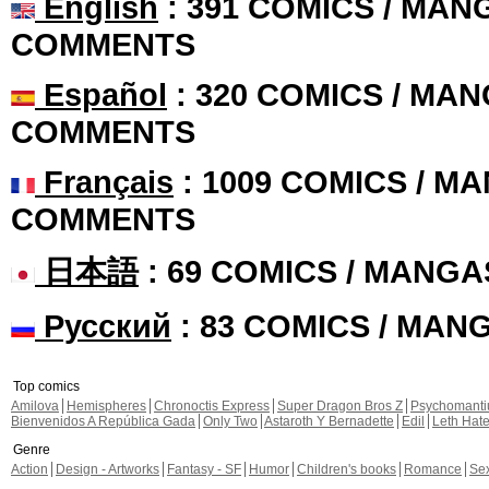
English
: 391 COMICS / MANG
COMMENTS
Español
: 320 COMICS / MAN
COMMENTS
Français
: 1009 COMICS / MA
COMMENTS
日本語
: 69 COMICS / MANGA
Русский
: 83 COMICS / MAN
Top comics
Amilova
Hemispheres
Chronoctis Express
Super Dragon Bros Z
Psychomant
Bienvenidos A República Gada
Only Two
Astaroth Y Bernadette
Edil
Leth Hat
Genre
Action
Design - Artworks
Fantasy - SF
Humor
Children's books
Romance
Se