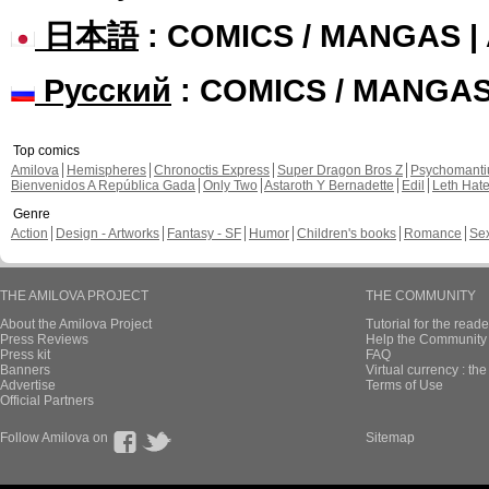
日本語
: COMICS / MANGAS 
Русский
: COMICS / MANGA
Top comics
Amilova
Hemispheres
Chronoctis Express
Super Dragon Bros Z
Psychomant
Bienvenidos A República Gada
Only Two
Astaroth Y Bernadette
Edil
Leth Hat
Genre
Action
Design - Artworks
Fantasy - SF
Humor
Children's books
Romance
Se
THE AMILOVA PROJECT
THE COMMUNITY
About the Amilova Project
Tutorial for the reade
Press Reviews
Help the Community 
Press kit
FAQ
Banners
Virtual currency : th
Advertise
Terms of Use
Official Partners
Follow Amilova on
Sitemap