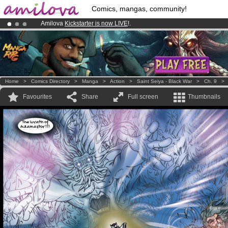
Comics, mangas, community!
Amilova
Kickstarter is now LIVE
!.
Already 100000
members
and 1000
comics & mangas!
.
Premium membership from
3.95 euros
per month !
Get membership
Home
>
Comics Directory
>
Manga
>
Action
>
Saint Seiya - Black War
>
Ch. 9
Favourites
Share
Full screen
Thumbnails
The wrath of
Adamastor !!!