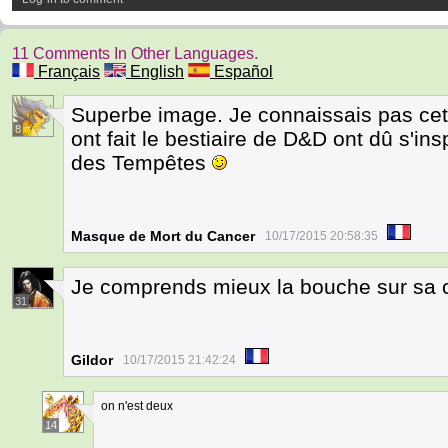
11 Comments In Other Languages.
Français
English
Español
Superbe image. Je connaissais pas cet
8
ont fait le bestiaire de D&D ont dû s'in
des Tempêtes
Masque de Mort du Cancer
10/17/2015 20:58:35
Je comprends mieux la bouche sur sa c
31
Gildor
10/17/2015 21:42:24
on n'est deux
14