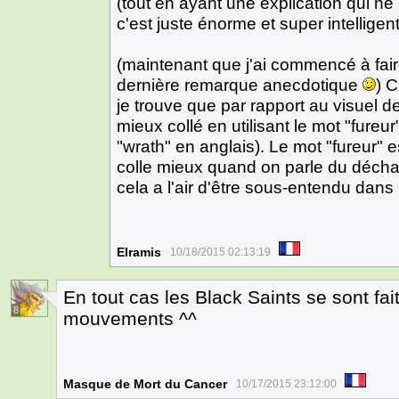
(tout en ayant une explication qui n
c'est juste énorme et super intellige
(maintenant que j'ai commencé à faire
dernière remarque anecdotique
) C
je trouve que par rapport au visuel de
mieux collé en utilisant le mot "fureu
"wrath" en anglais). Le mot "fureur"
colle mieux quand on parle du déch
cela a l'air d'être sous-entendu dans
Elramis
10/18/2015 02:13:19
En tout cas les Black Saints se sont fa
8
mouvements ^^
Masque de Mort du Cancer
10/17/2015 23:12:00