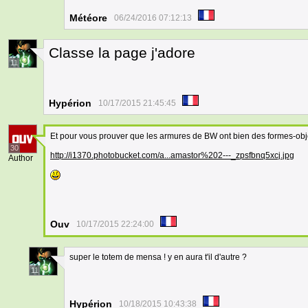
Météore
06/24/2016 07:12:13
Classe la page j'adore
11
Hypérion
10/17/2015 21:45:45
Et pour vous prouver que les armures de BW ont bien des formes-obj
30
http://i1370.photobucket.com/a...amastor%202---_zpsfbnq5xcj.jpg
Author
Ouv
10/17/2015 22:24:00
super le totem de mensa ! y en aura t'il d'autre ?
11
Hypérion
10/18/2015 10:43:38