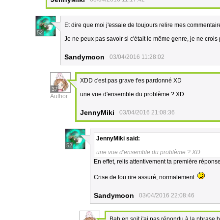
Et dire que moi j'essaie de toujours relire mes commentair
52
Je ne peux pas savoir si c'était le même genre, je ne croi
Sandymoon
03/04/2016 11:28:02
XDD c'est pas grave t'es pardonné XD
37
une vue d'ensemble du problème ? XD
Author
JennyMiki
03/04/2016 21:08:36
JennyMiki
said:
52
une vue d'ensemble du problème ? XD
En effet, relis attentivement ta première rép
Crise de fou rire assuré, normalement.
Sandymoon
03/04/2016 22:08:46
Bah en soit j'ai pas répondu à la phrase biz