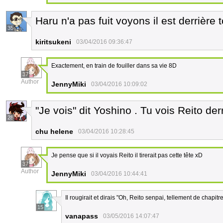
Haru n'a pas fuit voyons il est derrière t
35
kiritsukeni
03/04/2016 09:36:47
Exactement, en train de fouiller dans sa vie 8D
37
Author
JennyMiki
03/04/2016 10:09:02
"Je vois" dit Yoshino . Tu vois Reito der
28
chu helene
03/04/2016 10:28:45
Je pense que si il voyais Reito il tirerait pas cette tête xD
37
Author
JennyMiki
03/04/2016 10:44:41
Il rougirait et dirais "Oh, Reito senpai, tellement de chapi
15
vanapass
03/05/2016 14:07:47