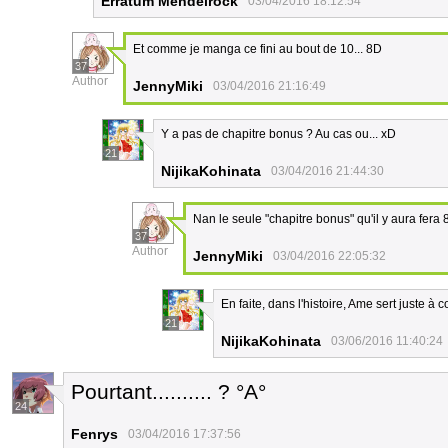
Erratum Mendelrock
03/04/2016 18:12:54
Et comme je manga ce fini au bout de 10... 8D
37
Author
JennyMiki
03/04/2016 21:16:49
Y a pas de chapitre bonus ? Au cas ou... xD
21
NijikaKohinata
03/04/2016 21:44:30
Nan le seule "chapitre bonus" qu'il y aura fer
37
Author
JennyMiki
03/04/2016 22:05:32
En faite, dans l'histoire, Ame sert juste 
21
NijikaKohinata
03/06/2016 11:40:24
Pourtant.......... ? °A°
24
Fenrys
03/04/2016 17:37:56