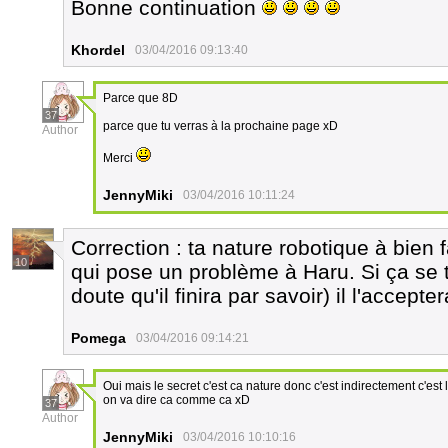
Bonne continuation
Khordel
03/04/2016 09:13:40
Parce que 8D
37
parce que tu verras à la prochaine page xD
Author
Merci
JennyMiki
03/04/2016 10:11:24
Correction : ta nature robotique à bien fa
10
qui pose un problème à Haru. Si ça se tr
doute qu'il finira par savoir) il l'accepter
Pomega
03/04/2016 09:14:21
Oui mais le secret c'est ca nature donc c'est indirectement c'est
on va dire ca comme ca xD
37
Author
JennyMiki
03/04/2016 10:10:16