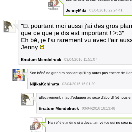
37
Author
JennyMiki
03/04/2016 22:24:41
"Et pourtant moi aussi j'ai des gros pl
24
que ce que je dis est important ! >:3"
Eh bé, je l'ai rarement vu avec l'air aus
Jenny
Erratum Mendelrock
03/04/2016 11:51:07
Son bébé ne grandira pas tant qu'il n'y auras pas encore de Hen
21
NijikaKohinata
03/04/2016 16:01:20
Effectivement, il faut l'éduquer au sexe d'abord! (et nous en 
24
Erratum Mendelrock
03/04/2016 18:13:48
Nan è^é et même si à devait arrivé (ce qui ne sera pa
37