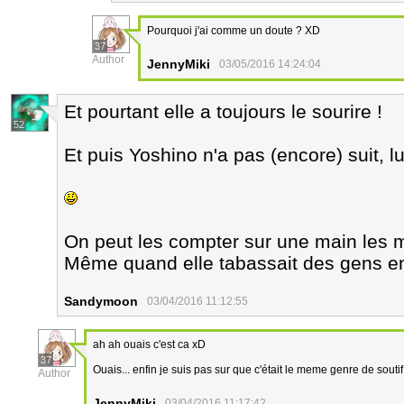
Pourquoi j'ai comme un doute ? XD
37
Author
JennyMiki
03/05/2016 14:24:04
Et pourtant elle a toujours le sourire !
52
Et puis Yoshino n'a pas (encore) suit, lu
On peut les compter sur une main les m
Même quand elle tabassait des gens en 
Sandymoon
03/04/2016 11:12:55
ah ah ouais c'est ca xD
37
Ouais... enfin je suis pas sur que c'était le meme genre de soutif
Author
JennyMiki
03/04/2016 11:17:42