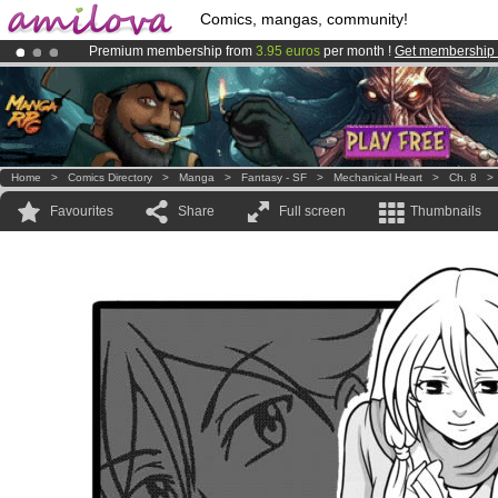
Comics, mangas, community!
Premium membership from
3.95 euros
per month !
Get membership
Already 100000
members
and 1000
comics & mangas!
.
Amilova
Kickstarter is now LIVE
!.
Home
>
Comics Directory
>
Manga
>
Fantasy - SF
>
Mechanical Heart
>
Ch. 8
Favourites
Share
Full screen
Thumbnails