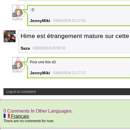
: D
37
Author
JennyMiki
03/04/2016 21:17:01
Hime est étrangement mature sur cette
31
Saza
03/04/2016 20:59:33
Pour une fois xD
37
Author
JennyMiki
03/04/2016 21:17:17
Log-in to comment
0 Comments In Other Languages.
Français
There are no comments for now.