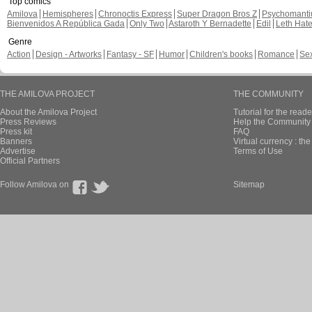
Top comics
Amilova
Hemispheres
Chronoctis Express
Super Dragon Bros Z
Psychomant
Bienvenidos A República Gada
Only Two
Astaroth Y Bernadette
Edil
Leth Hat
Genre
Action
Design - Artworks
Fantasy - SF
Humor
Children's books
Romance
Se
THE AMILOVA PROJECT
THE COMMUNITY
About the Amilova Project
Tutorial for the reade
Press Reviews
Help the Community 
Press kit
FAQ
Banners
Virtual currency : th
Advertise
Terms of Use
Official Partners
Follow Amilova on
Sitemap