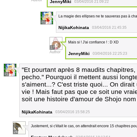
Author
JennyMiki
03/04/2016 21:09:22
La magie des ellipses ne te sauveras pas à ch
21
NijikaKohinata
03/04/2016 21:45:35
Mais si ! J'ai confiance ! : D XD
37
Author
JennyMiki
03/04/2016 22:25:23
"Et pourtant après 8 maudits chapitres, 
21
pecho." Pourquoi il mettent aussi long
s'aiment...? C'est triste quoi... On dirai
vie ! Mais faut pas que ce soit une vrai
soit une histoire d'amour de Shojo nom
NijikaKohinata
03/04/2016 15:58:25
Justement, si c'était le cas, on attendrait encore 15 chapitres pou
24