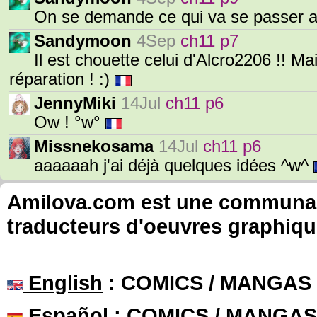
On se demande ce qui va se passer a
Sandymoon
4Sep
ch11 p7
Il est chouette celui d'Alcro2206 !! Ma
réparation ! :)
JennyMiki
14Jul
ch11 p6
Ow ! °w°
Missnekosama
14Jul
ch11 p6
aaaaaah j'ai déjà quelques idées ^w^
Amilova.com est une communauté
traducteurs d'oeuvres graphiqu
English
: COMICS / MANGAS
Español
: COMICS / MANGAS