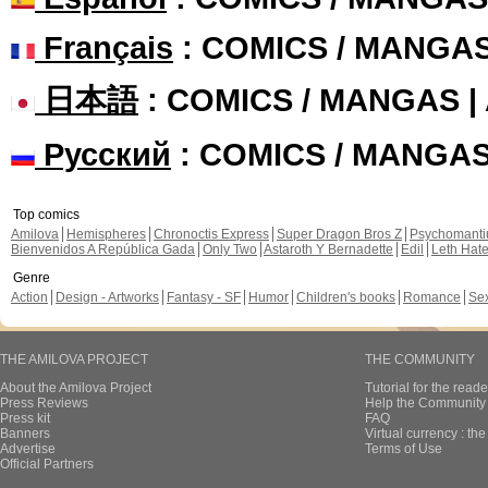
Français
: COMICS / MANGA
日本語
: COMICS / MANGAS 
Русский
: COMICS / MANGA
Top comics
Amilova
Hemispheres
Chronoctis Express
Super Dragon Bros Z
Psychomant
Bienvenidos A República Gada
Only Two
Astaroth Y Bernadette
Edil
Leth Hat
Genre
Action
Design - Artworks
Fantasy - SF
Humor
Children's books
Romance
Se
THE AMILOVA PROJECT
THE COMMUNITY
About the Amilova Project
Tutorial for the reade
Press Reviews
Help the Community 
Press kit
FAQ
Banners
Virtual currency : th
Advertise
Terms of Use
Official Partners