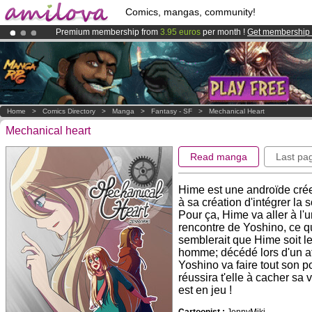
Comics, mangas, community!
Premium membership from
3.95 euros
per month !
Get membership
Amilova
Kickstarter is now LIVE
!.
Already 100000
members
and 1000
comics & mangas!
.
Home
>
Comics Directory
>
Manga
>
Fantasy - SF
>
Mechanical Heart
Mechanical heart
Read manga
Last pa
Hime est une androïde crée
à sa création d'intégrer la
Pour ça, Hime va aller à l'un
rencontre de Yoshino, ce qui 
semblerait que Hime soit le
homme; décédé lors d'un att
Yoshino va faire tout son 
réussira t'elle à cacher sa
est en jeu !