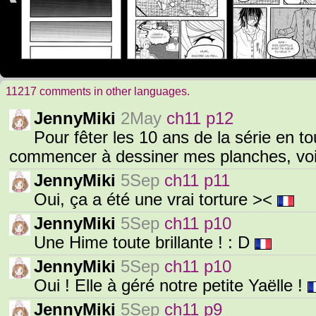
11217 comments in other languages.
JennyMiki
2May
ch11 p12
Pour fêter les 10 ans de la série en to
commencer à dessiner mes planches, voi
JennyMiki
5Sep
ch11 p11
Oui, ça a été une vrai torture ><
JennyMiki
5Sep
ch11 p10
Une Hime toute brillante ! : D
JennyMiki
5Sep
ch11 p10
Oui ! Elle à géré notre petite Yaëlle !
JennyMiki
5Sep
ch11 p9