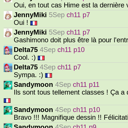
Oui, en tout cas Hime est la dernièr
JennyMiki
5Sep
ch11 p7
Oui !
JennyMiki
5Sep
ch11 p7
Gashimono doit plus être là pour l'ent
Delta75
4Sep
ch11 p10
Cool. :)
Delta75
4Sep
ch11 p7
Sympa. :)
Sandymoon
4Sep
ch11 p11
Ils sont tous tellement classes ! Ça a d
Sandymoon
4Sep
ch11 p10
Bravo !!! Magnifique dessin !! Félicitat
Sandymoon
4Sep
ch11 p9