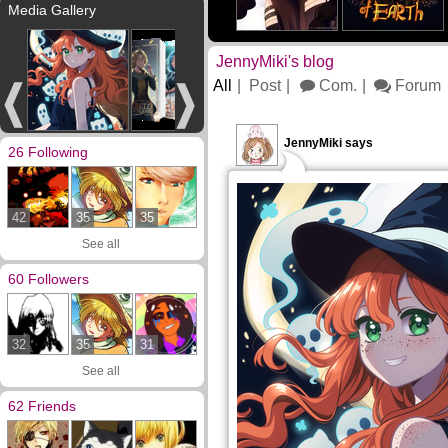
Media Gallery
JennyMiki's blog
All
Post
Com.
Forum
JennyMiki says
26 Following
42
35
35
See all
60 Followers
32
35
31
See all
62 Friends