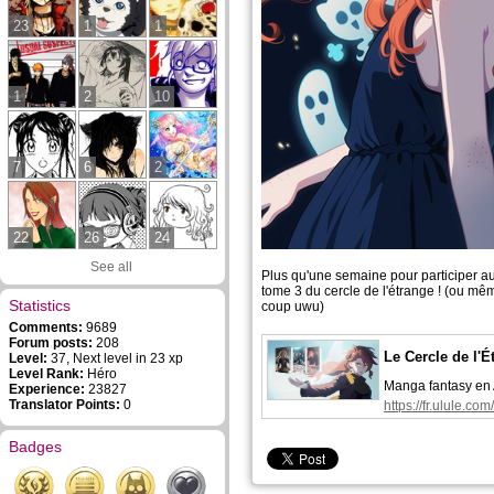
23
1
1
1
2
10
7
6
2
22
26
24
See all
Plus qu'une semaine pour participer au 
tome 3 du cercle de l'étrange ! (ou mêm
Statistics
coup uwu)
Comments:
9689
Forum posts:
208
Le Cercle de l'É
Level:
37, Next level in 23 xp
Level Rank:
Héro
Manga fantasy en
Experience:
23827
Translator Points:
0
https://fr.ulule.com
Badges