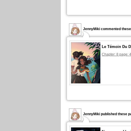
JennyMiki commented these
Le Témoin Du D
Chapter: 8 page: 
JennyMiki published these p