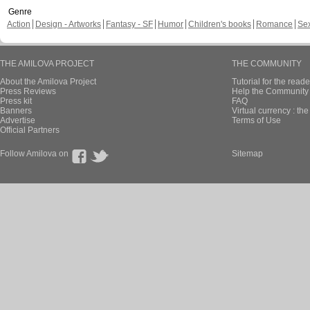
Genre
Action
Design - Artworks
Fantasy - SF
Humor
Children's books
Romance
Se
THE AMILOVA PROJECT
THE COMMUNITY
About the Amilova Project
Tutorial for the reade
Press Reviews
Help the Community 
Press kit
FAQ
Banners
Virtual currency : th
Advertise
Terms of Use
Official Partners
Follow Amilova on
Sitemap