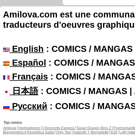
Amilova.com est une communauté
traducteurs d'oeuvres graphiqu
English
: COMICS / MANGAS
Español
: COMICS / MANGAS
Français
: COMICS / MANGA
日本語
: COMICS / MANGAS 
Русский
: COMICS / MANGA
Top comics
Amilova
Hemispheres
Chronoctis Express
Super Dragon Bros Z
Psychomant
Bienvenidos A República Gada
Only Two
Astaroth Y Bernadette
Edil
Leth Hat