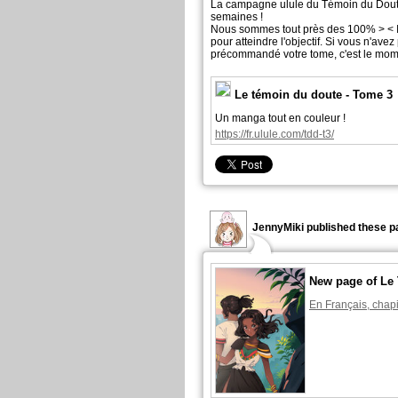
La campagne ulule du Témoin du Dout
semaines !
Nous sommes tout près des 100% > < 
pour atteindre l'objectif. Si vous n'ave
précommandé votre tome, c'est le moment
Le témoin du doute - Tome 3
Un manga tout en couleur !
https://fr.ulule.com/tdd-t3/
JennyMiki published these p
New page of Le
En Français, chapi