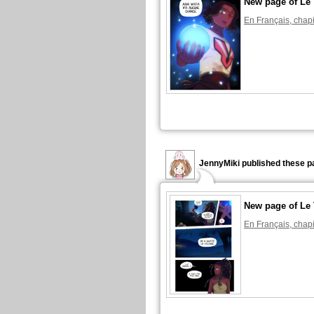
New page of Le
En Français, chapi
JennyMiki published these p
New page of Le
En Français, chapi