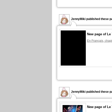
JennyMiki published these p
New page of Le
En Français, chapi
JennyMiki published these p
New page of Le