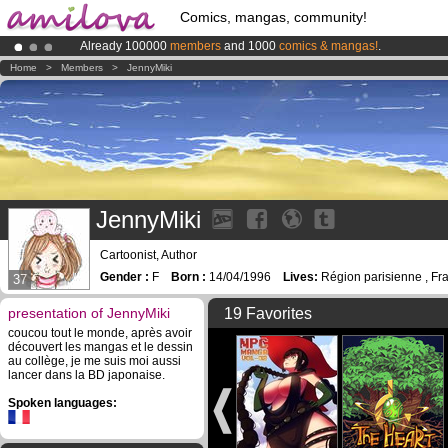
Comics, mangas, community!
Already 100000
members
and 1000
comics & mangas!
.
Amilova
Kickstarter is now LIVE
!.
Home
>
Members
>
JennyMiki
Premium membership from
3.95 euros
per month !
Get membership
JennyMiki
Cartoonist, Author
Gender :
F
Born :
14/04/1996
Lives:
Région parisienne , Fr
37
presentation of JennyMiki
19 Favorites
coucou tout le monde, après avoir
découvert les mangas et le dessin
au collège, je me suis moi aussi
lancer dans la BD japonaise.
Spoken languages: