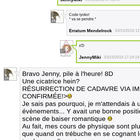
Code lyoko!
* va se pendre.*
24
Erratum Mendelrock
03/15/2016 12
x'D
37
Author
JennyMiki
03/15/2016 17:24:19
Bravo Jenny, pile à l'heure! 8D
24
Une cicatrice hein?
RÉSURRECTION DE CADAVRE VIA I
CONFIRMÉE!>
Je sais pas pourquoi, je m'attendais à 
évènements... Y avait une bonne positi
scène de baiser romantique
Au fait, mes cours de physique sont plu
que quand on trébuche en se cognant le