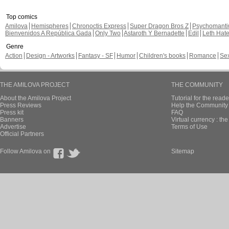
Top comics
Amilova
Hemispheres
Chronoctis Express
Super Dragon Bros Z
Psychomant
Bienvenidos A República Gada
Only Two
Astaroth Y Bernadette
Edil
Leth Hat
Genre
Action
Design - Artworks
Fantasy - SF
Humor
Children's books
Romance
Se
THE AMILOVA PROJECT
THE COMMUNITY
About the Amilova Project
Tutorial for the reade
Press Reviews
Help the Community 
Press kit
FAQ
Banners
Virtual currency : th
Advertise
Terms of Use
Official Partners
Follow Amilova on
Sitemap