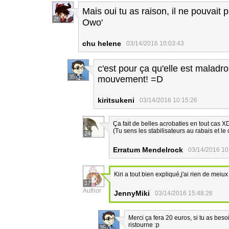
Mais oui tu as raison, il ne pouvait p
28
Owo'
chu helene
03/14/2016 10:03:43
c'est pour ça qu'elle est maladroi
35
mouvement! =D
kiritsukeni
03/14/2016 10:15:26
Ça fait de belles acrobaties en tout cas X
(Tu sens les stabilisateurs au rabais et le
24
Erratum Mendelrock
03/14/2016 10
Kiri a tout bien expliqué,j'ai rien de meiux
37
Author
JennyMiki
03/14/2016 15:48:26
Merci ça fera 20 euros, si tu as beso
ristourne :p
35