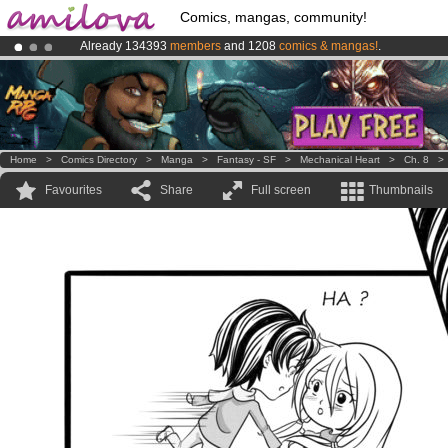
Comics, mangas, community!
Already 134393
members
and 1208
comics & mangas!
.
Amilova
Kickstarter is now LIVE
!.
Premium membership from
3.95 euros
per month !
Get membership
Home
>
Comics Directory
>
Manga
>
Fantasy - SF
>
Mechanical Heart
>
Ch. 8
Favourites
Share
Full screen
Thumbnails