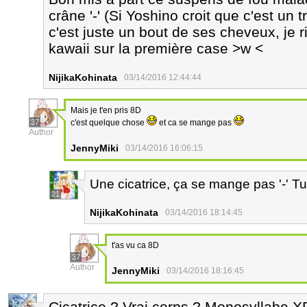
crâne '-' (Si Yoshino croit que c'est un 
c'est juste un bout de ses cheveux, je ri
kawaii sur la première case >w <
NijikaKohinata
03/14/2016 12:44:44
Mais je t'en pris 8D
37
c'est quelque chose
et ca se mange pas
Author
JennyMiki
03/14/2016 16:06:15
Une cicatrice, ça se mange pas '-' T
21
NijikaKohinata
03/14/2016 18:14:45
t'as vu ca 8D
37
Author
JennyMiki
03/14/2016 18:16:45
Cicatrice ? Vrai corps ? Monosyllabe X