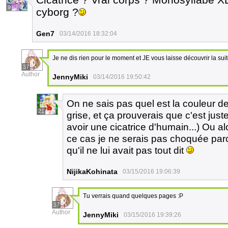
9
cyborg ?
Gen7
03/14/2016 18:32:04
Je ne dis rien pour le moment et JE vous laisse découvrir la suit
37
Author
JennyMiki
03/14/2016 19:50:42
On ne sais pas quel est la couleur de l
21
grise, et ça prouverais que c'est just
avoir une cicatrice d'humain...) Ou a
ce cas je ne serais pas choquée par
qu'il ne lui avait pas tout dit
NijikaKohinata
03/15/2016 19:06:39
Tu verrais quand quelques pages :P
37
Author
JennyMiki
03/15/2016 19:39:26