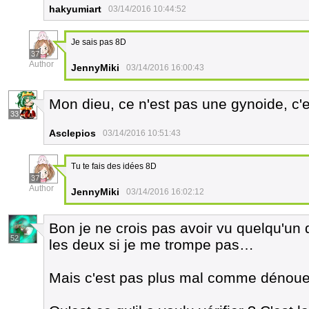
hakyumiart
03/14/2016 10:44:52
Je sais pas 8D
37
Author
JennyMiki
03/14/2016 16:00:43
Mon dieu, ce n'est pas une gynoide, c'
33
Asclepios
03/14/2016 10:51:43
Tu te fais des idées 8D
37
Author
JennyMiki
03/14/2016 16:02:12
Bon je ne crois pas avoir vu quelqu'un q
52
les deux si je me trompe pas…
Mais c'est pas plus mal comme dénou