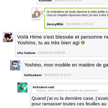
Khordel
03/14/2016 09:30:54
Je m'abstiens de toute réponse à votre petite co
c'est un chapitre réponses donc j'ai rien à dire
37
Author
JennyMiki
03/14/2016 15:55:22
Voilà Hime s'est blessée et personne ne 
28
Yoshino, tu as très bien agi
chu helene
03/14/2016 10:06:48
Yoshino, mon modèle en matière de ga
35
kiritsukeni
03/14/2016 10:13:27
kiritsukeni
said:
Yoshino, mon modèle en matière de galanterie!
52
Quand j'ai vu la dernière case, j'avai
pour ramasser toutes ces feuilles au