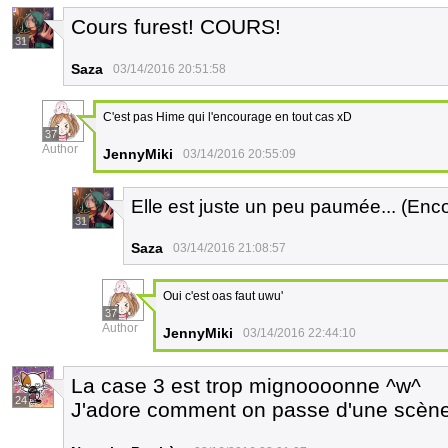
Cours furest! COURS!
31
Saza
03/14/2016 20:51:58
C'est pas Hime qui l'encourage en tout cas xD
37
Author
JennyMiki
03/14/2016 20:55:09
Elle est juste un peu paumée... (Enc
31
Saza
03/14/2016 21:08:57
Oui c'est oas faut uwu'
37
Author
JennyMiki
03/14/2016 22:44:10
La case 3 est trop mignoooonne ^w^
24
J'adore comment on passe d'une scène 