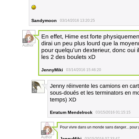
Sandymoon
03/14/2016 13:20:25
En effet, Hime est forte physiquemen
37
dirai un peu plus lourd que la moyen
Author
pour quelqu'un dexterieur, donc oui il
les 2 des boulets xD
JennyMiki
03/14/2016 15:46:20
Jenny réinvente les camions en cart
24
sous-doués et les terminators en m
temps) XD
Erratum Mendelrock
03/15/2016 01:15:15
Pour vivre dans un monde sans danger... pour 
37
Author
JennyMiki
03/15/2016 07:33:47