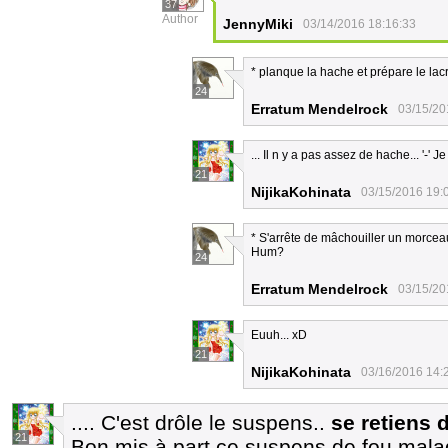
37
Author
JennyMiki
03/14/2016 18:16:33
* planque la hache et prépare le lac
24
Erratum Mendelrock
03/15/20
... Il n y a pas assez de hache... '-' J
21
NijikaKohinata
03/15/2016 19:
* S'arrête de mâchouiller un morcea
Hum?
24
Erratum Mendelrock
03/15/20
Euuh... xD
21
NijikaKohinata
03/16/2016 14:
.... C'est drôle le suspens..
se retiens 
21
Bon mis à part ce suspens de fou malad