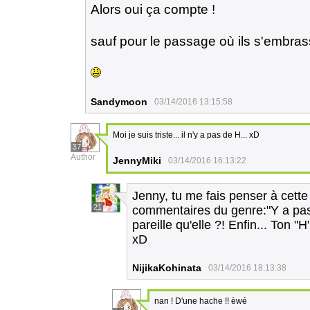
Alors oui ça compte !
sauf pour le passage où ils s'embrass
Sandymoon
03/14/2016 13:15:58
Moi je suis triste... il n'y a pas de H... xD
37
Author
JennyMiki
03/14/2016 16:13:22
Jenny, tu me fais penser à cette
21
commentaires du genre:"Y a pas
pareille qu'elle ?! Enfin... Ton 
xD
NijikaKohinata
03/14/2016 18:13:38
nan ! D'une hache !! èwé