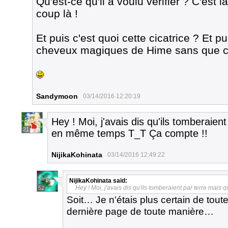
Qu'est-ce qu'il a voulu vérifier ? C'est l
coup là !
Et puis c'est quoi cette cicatrice ? Et 
cheveux magiques de Hime sans que ces
Sandymoon
03/14/2016 12:20:19
Hey ! Moi, j'avais dis qu'ils tomberaien
21
en même temps T_T Ça compte !!
NijikaKohinata
03/14/2016 12:49:22
NijikaKohinata
said:
Hey ! Moi, j'avais dis qu'ils tomberaient par terre mai
52
Soit… Je n'étais plus certain de toute
dernière page de toute manière…