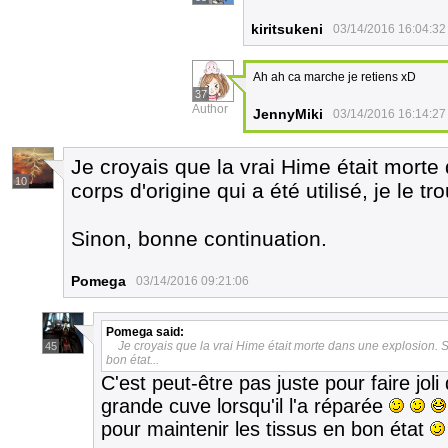
kiritsukeni
03/14/2016 16:04:32
Ah ah ca marche je retiens xD
37
Author
JennyMiki
03/14/2016 16:14:27
Je croyais que la vrai Hime était morte 
10
corps d'origine qui a été utilisé, je le tr
Sinon, bonne continuation.
Pomega
03/14/2016 09:21:06
Pomega
said:
Je croyais que la vrai Hime était morte dans une explosion. Si c
45
bon état...
C'est peut-être pas juste pour faire jo
grande cuve lorsqu'il l'a réparée
pour maintenir les tissus en bon état