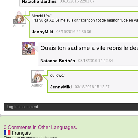
Natacha Barthès
03/16/2016 22:01:07
Merchi ! °w°
T'as vu ça XD Je me suis dit "attention flot de mignonitude en vu
37
Author
JennyMiki
03/16/2016 22:36:36
Ouais ton sadisme a vite repris le d
24
Natacha Barthès
03/18/2016 14:42:34
oui owo/
37
Author
JennyMiki
03/18/2016 15:12:27
Log-in to comment
0 Comments In Other Languages.
Français