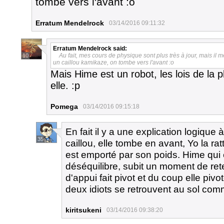
tombe vers l'avant :o
Erratum Mendelrock
03/14/2016 09:11:32
Erratum Mendelrock
said:
Au fait, mes cours de physique sont plus très à jour, mais i
10
un caillou kamikaze, on tombe vers l'avant :o
Mais Hime est un robot, les lois de la
elle. :p
Pomega
03/14/2016 09:15:18
En fait il y a une explication logique à
35
caillou, elle tombe en avant, Yo la rat
est emporté par son poids. Hime qui é
déséquilibre, subit un moment de ret
d'appui fait pivot et du coup elle pivo
deux idiots se retrouvent au sol c
kiritsukeni
03/14/2016 09:38:20