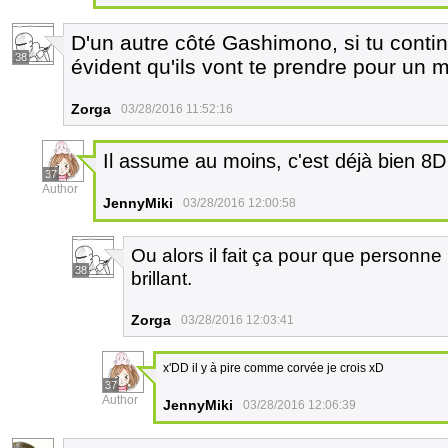
D'un autre côté Gashimono, si tu continu
38
évident qu'ils vont te prendre pour un 
Zorga
03/28/2016 11:52:16
Il assume au moins, c'est déjà bien 8D
37
Author
JennyMiki
03/28/2016 12:00:58
Ou alors il fait ça pour que personne l
38
brillant.
Zorga
03/28/2016 12:03:41
x'DD il y à pire comme corvée je crois xD
37
Author
JennyMiki
03/28/2016 12:06:39