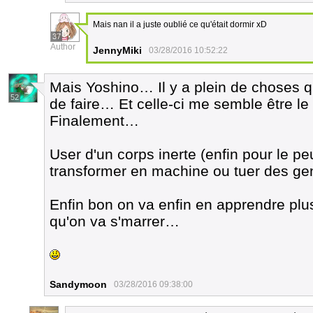
Mais nan il a juste oublié ce qu'était dormir xD
37
Author
JennyMiki
03/28/2016 10:52:22
Mais Yoshino… Il y a plein de choses q
52
de faire… Et celle-ci me semble être l
Finalement…
User d'un corps inerte (enfin pour le pe
transformer en machine ou tuer des ge
Enfin bon on va enfin en apprendre plu
qu'on va s'marrer…
Sandymoon
03/28/2016 09:38:00