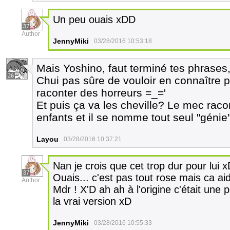
Un peu ouais xDD
37
Author
JennyMiki
03/28/2016 10:53:18
Mais Yoshino, faut terminé tes phrases,
26
Chui pas sûre de vouloir en connaître p
raconter des horreurs =_='
Et puis ça va les cheville? Le mec raco
enfants et il se nomme tout seul "génie
Layou
03/28/2016 10:37:21
Nan je crois que cet trop dur pour lui x
37
Ouais... c'est pas tout rose mais ca a
Author
Mdr ! X'D ah ah à l'origine c'était une pet
la vrai version xD
JennyMiki
03/28/2016 10:55:33