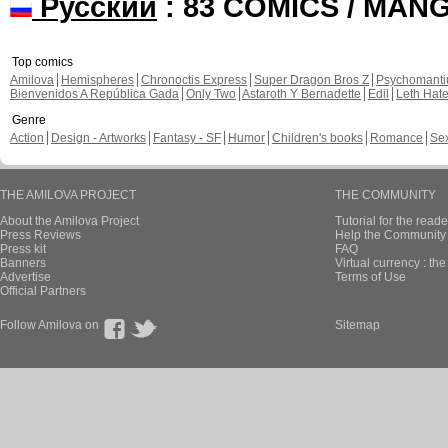
Русский
: 83 COMICS / MAN
Top comics
Amilova
Hemispheres
Chronoctis Express
Super Dragon Bros Z
Psychomant
Bienvenidos A República Gada
Only Two
Astaroth Y Bernadette
Edil
Leth Hat
Genre
Action
Design - Artworks
Fantasy - SF
Humor
Children's books
Romance
Se
THE AMILOVA PROJECT
THE COMMUNITY
About the Amilova Project
Tutorial for the reade
Press Reviews
Help the Community 
Press kit
FAQ
Banners
Virtual currency : th
Advertise
Terms of Use
Official Partners
Follow Amilova on
Sitemap