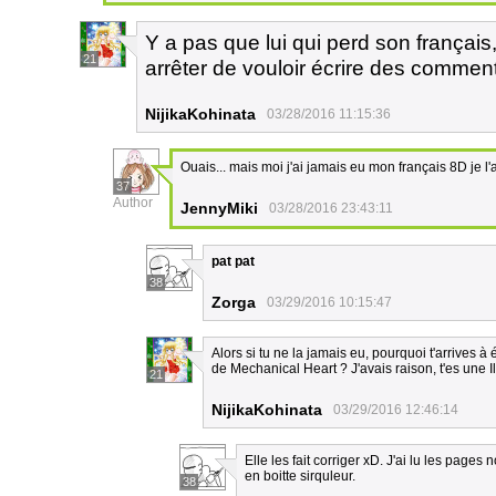
Y a pas que lui qui perd son français
21
arrêter de vouloir écrire des commen
NijikaKohinata
03/28/2016 11:15:36
Ouais... mais moi j'ai jamais eu mon français 8D je 
37
Author
JennyMiki
03/28/2016 23:43:11
pat pat
38
Zorga
03/29/2016 10:15:47
Alors si tu ne la jamais eu, pourquoi t'arrives 
de Mechanical Heart ? J'avais raison, t'es une Il
21
NijikaKohinata
03/29/2016 12:46:14
Elle les fait corriger xD. J'ai lu les page
en boitte sirquleur.
38