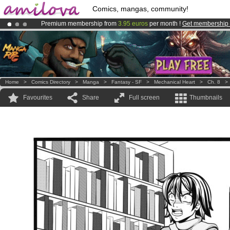
Comics, mangas, community!
Premium membership from
3.95 euros
per month !
Get membership
Amilova
Kickstarter is now LIVE
!.
Already 100000
members
and 1000
comics & mangas!
.
Home
>
Comics Directory
>
Manga
>
Fantasy - SF
>
Mechanical Heart
>
Ch. 8
Favourites
Share
Full screen
Thumbnails