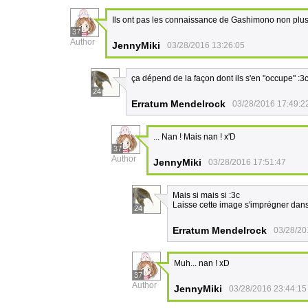
Ils ont pas les connaissance de Gashimono non plu
37
Author
JennyMiki
03/28/2016 13:26:05
ça dépend de la façon dont ils s'en "occupe" :3
24
Erratum Mendelrock
03/28/2016 17:49:2
... Nan ! Mais nan ! x'D
37
Author
JennyMiki
03/28/2016 17:51:47
Mais si mais si :3c
Laisse cette image s'imprégner dans 
24
Erratum Mendelrock
03/28/20
Muh... nan ! xD
37
Author
JennyMiki
03/28/2016 23:44:15