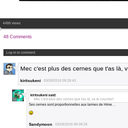
4486 views
48 Comments
Log-in to comment
Mec c'est plus des cernes que t'as là, v
35
kiritsukeni
03/28/2016 09:28:43
kiritsukeni
said:
Mec c'est plus des cernes que t'as là, va te coucher!
52
Ses cernes sont proportionnelles aux larmes de Hime…
Sandymoon
03/28/2016 09:39:26