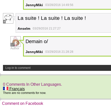
JennyMiki
03/28/2016 14:49:56
La suite ! La suite ! La suite !
4
Anselm
03/29/2016 21:27:27
Demain o/
37
Author
JennyMiki
03/29/2016 21:28:28
Log-in to comment
0 Comments In Other Languages.
Français
There are no comments for now.
Comment on Facebook