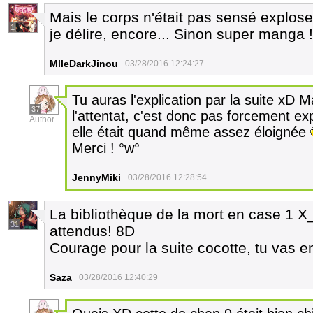
Mais le corps n'était pas sensé exploser
1
je délire, encore... Sinon super manga !
MlleDarkJinou
03/28/2016 12:24:27
Tu auras l'explication par la suite xD Ma
37
l'attentat, c'est donc pas forcement exp
Author
elle était quand même assez éloignée
Merci ! °w°
JennyMiki
03/28/2016 12:28:54
La bibliothèque de la mort en case 1 X_
31
attendus! 8D
Courage pour la suite cocotte, tu vas e
Saza
03/28/2016 12:40:29