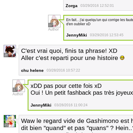
Zorga
03/29/2016 12:52:01
En fait... j'ai quelqu'un qui corrige les fa
d'en oublier xD
37
Author
JennyMiki
03/29/2016 12:53:45
C'est vrai quoi, finis ta phrase! XD
28
Aller c'est reparti pour une histoire
chu helene
03/28/2016 10:57:22
xDD pas pour cette fois xD
37
Oui ! Un petit fashback pas très joyeu
Author
JennyMiki
03/28/2016 11:00:24
Waw le regard vide de Gashimono est h
21
dit bien "quand" et pas "quans" ? Hein.