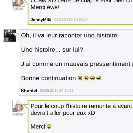
Ouais XD cette de chap 9 était bien chi
37
Merci èwé/
Author
JennyMiki
03/28/2016 13:26:54
Oh, il va leur raconter une histoire.
45
Une histoire... sur lui?
J'ai comme un mauvais pressentiment
Bonne continuation
Khordel
03/28/2016 14:36:23
Pour le coup l'histoire remonte à avant
37
devrait aller pour eux xD
Author
Merci