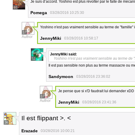
Je suis d’accord. Yoshino est plus révolter par le faite de mécani
10
Pomega
03/28/2016 10:25:30
Yoshino n'est pas vraiment sensible au terme de "famille" 
37
Author
JennyMiki
03/28/2016 10:58:17
JennyMiki
said:
Yoshino n'est pas vraiment sensible au terme de "f
52
Il est pas sensible non plus au terme massacre ou m
Sandymoon
03/28/2016 23:36:02
Je pense que si x'D faudrait lui demander xDD
37
Author
JennyMiki
03/28/2016 23:41:36
Il est flippant >. <
36
Erazade
03/28/2016 10:00:21