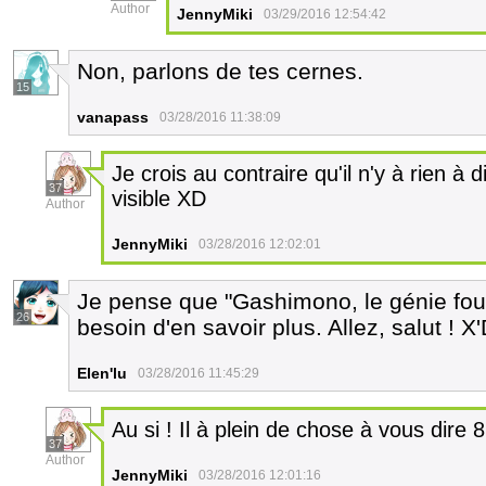
Author
JennyMiki
03/29/2016 12:54:42
Non, parlons de tes cernes.
15
vanapass
03/28/2016 11:38:09
Je crois au contraire qu'il n'y à rien à
37
visible XD
Author
JennyMiki
03/28/2016 12:02:01
Je pense que "Gashimono, le génie fou"
26
besoin d'en savoir plus. Allez, salut ! X
Elen'lu
03/28/2016 11:45:29
Au si ! Il à plein de chose à vous dire 
37
Author
JennyMiki
03/28/2016 12:01:16