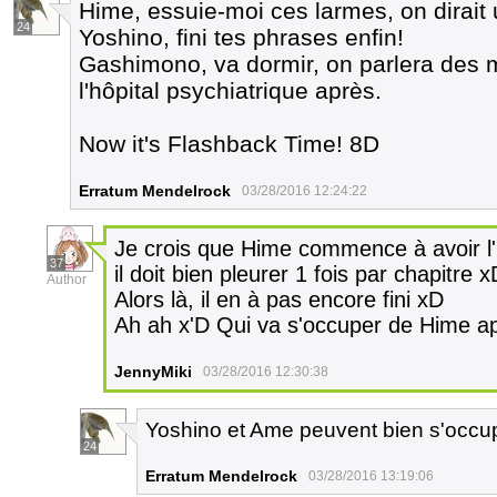
Hime, essuie-moi ces larmes, on dirait 
24
Yoshino, fini tes phrases enfin!
Gashimono, va dormir, on parlera des m
l'hôpital psychiatrique après.
Now it's Flashback Time! 8D
Erratum Mendelrock
03/28/2016 12:24:22
Je crois que Hime commence à avoir l'h
37
il doit bien pleurer 1 fois par chapitre x
Author
Alors là, il en à pas encore fini xD
Ah ah x'D Qui va s'occuper de Hime a
JennyMiki
03/28/2016 12:30:38
Yoshino et Ame peuvent bien s'occupe
24
Erratum Mendelrock
03/28/2016 13:19:06