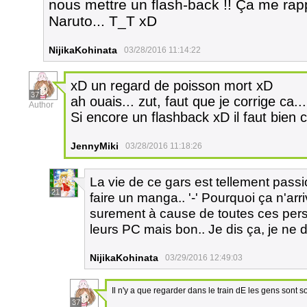
nous mettre un flash-back !! Ça me rapp
Naruto... T_T xD
NijikaKohinata
03/28/2016 11:14:22
xD un regard de poisson mort xD
37
ah ouais... zut, faut que je corrige ca...
Author
Si encore un flashback xD il faut bien
JennyMiki
03/28/2016 11:18:26
La vie de ce gars est tellement passi
21
faire un manga.. '-' Pourquoi ça n'ar
surement à cause de toutes ces per
leurs PC mais bon.. Je dis ça, je ne d
NijikaKohinata
03/29/2016 12:49:03
Il n'y a que regarder dans le train dE les gens sont soi
37