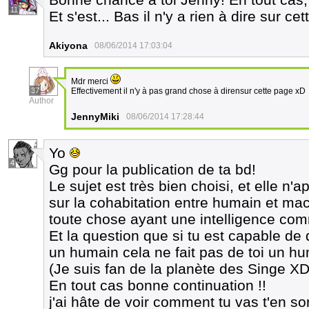
11
Et s'est... Bas il n'y a rien à dire sur 
Akiyona
08/06/2014 17:03:04
Mdr merci
37
Effectivement il n'y à pas grand chose à dirensur cette page xD
Author
JennyMiki
08/06/2014 17:28:44
Yo
4
Gg pour la publication de ta bd!
Le sujet est très bien choisi, et elle n
sur la cohabitation entre humain et ma
toute chose ayant une intelligence c
Et la question que si tu est capable 
un humain cela ne fait pas de toi un h
(Je suis fan de la planète des Singe XD
En tout cas bonne continuation !!
j'ai hâte de voir comment tu vas t'en sor