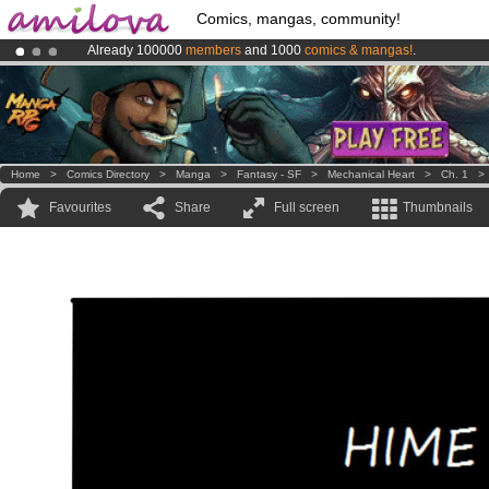
Comics, mangas, community!
Already 100000
members
and 1000
comics & mangas!
.
Premium membership from
3.95 euros
per month !
Get membership
Amilova
Kickstarter is now LIVE
!.
Home
>
Comics Directory
>
Manga
>
Fantasy - SF
>
Mechanical Heart
>
Ch. 1
Favourites
Share
Full screen
Thumbnails