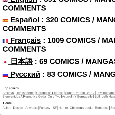
COMMENTS
Español
: 320 COMICS / MAN
COMMENTS
Français
: 1009 COMICS / MA
COMMENTS
日本語
: 69 COMICS / MANGA
Русский
: 83 COMICS / MAN
Top comics
Amilova
Hemispheres
Chronoctis Express
Super Dragon Bros Z
Psychomant
Bienvenidos A República Gada
Only Two
Astaroth Y Bernadette
Edil
Leth Hat
Genre
Action
Design - Artworks
Fantasy - SF
Humor
Children's books
Romance
Se