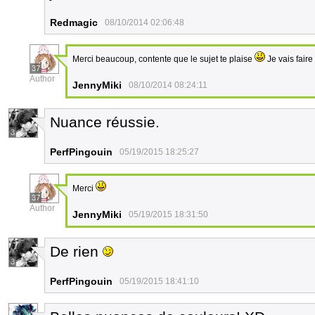
Redmagic
08/10/2014 02:06:48
Merci beaucoup, contente que le sujet te plaise
Je vais faire
37
Author
JennyMiki
08/10/2014 08:24:11
Nuance réussie.
3
PerfPingouin
05/19/2015 18:25:27
Merci
37
Author
JennyMiki
05/19/2015 18:31:50
De rien
3
PerfPingouin
05/19/2015 18:41:10