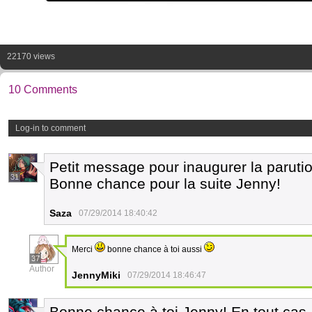
22170 views
10 Comments
Log-in to comment
Petit message pour inaugurer la paruti
31
Bonne chance pour la suite Jenny!
Saza
07/29/2014 18:40:42
Merci
bonne chance à toi aussi
37
Author
JennyMiki
07/29/2014 18:46:47
Bonne chance à toi Jenny! En tout cas, 