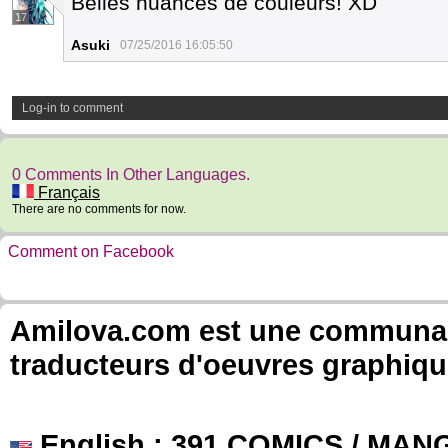
Belles nuances de couleurs! XD
17
Asuki
07/25/2016 16:05:50
Log-in to comment
0 Comments In Other Languages.
Français
There are no comments for now.
Comment on Facebook
Amilova.com est une communauté
traducteurs d'oeuvres graphiqu
English
: 391 COMICS / MANG