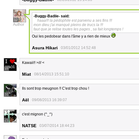
-Buggy-Badiie-
said:
12
haaa!!! la pédophile est parvenu a ses fins !!!
Author
mon dieu j'ai manqué pleins de trucs la !!!
faut que je relise toutes les pages , sa fait longtemps !
Oui les pedobear dans l'âme y a rien de mieux
Asura Hikari
03/01/2012 14:52:48
Kawaii!! >/// <
18
Miat
08/14/2013 15:51:10
Ils sont trop meugnon !! C'est trop chou !
31
Aël
09/08/2013 16:39:07
c'est mignon (^_^)
21
NATSE
03/07/2014 18:44:23