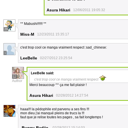
Asura Hikari
12/06/2011 19:05:32
** Mabushi!!!!!! **
29
Miss-M
12/23/2011 15:35:17
c'est trop cool ce manga vraiment respect :sad_chinese:
1
LeeBelle
02/27/2012 23:25:54
LeeBelle
said:
12
c'est trop cool ce manga vraiment respect
Author
Merci beaucoup ^^ ça me fait plaisir !
Asura Hikari
02/28/2012 14:27:54
haaa!!! la pédophile est parvenu a ses fins !!!
mon dieu j'ai manqué pleins de trucs la !!!
21
faut que je relise toutes les pages , sa fait longtemps !
-Buggy-Badiie-
02/28/2012 15:14:03