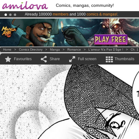
Comics, mangas, community!
Already 100000
members
and 1000
comics & mangas!
.
Amilova
Kickstarter is now LIVE
!.
Premium membership from
3.95 euros
per month !
Get membership
Home
>
Comics Directory
>
Manga
>
Romance
>
L'amour N'a Pas D'âge !
>
Ch. 1
Favourites
Share
Full screen
Thumbnails