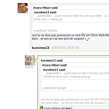
Asura Hikari
said:
5
kuroime13
said:
paileeettes ...aaah mais en fait c'est Aito qui brille .
ok je sors ==&amp;gt;
undefined Twilight
non tu ne dois pas prononcer ce mot ON VA TOUS MOUR
bien, ..et non je n'ai rien pris de suspect =
_
=
kuroime13
12/05/2011 19:37:23
kuroime13
said:
12
Asura Hikari
said:
Author
kuroime13
said:
paileeettes ...aaah mais en fait c'est Aito qui 
!!
sbaff
ok ok je sors ==&amp;amp;gt;
undefined Twilight
non tu ne dois pas prononcer ce mot ON VA TO
me sens bien, ..et non je n'ai rien pris de suspect =
_
c'est comme Vo*
em
*t